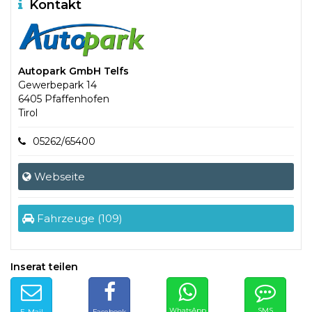
Kontakt
Autopark GmbH Telfs
Gewerbepark 14
6405 Pfaffenhofen
Tirol
05262/65400
Webseite
Fahrzeuge (109)
Inserat teilen
WhatsApp
SMS
E-Mail
Facebook