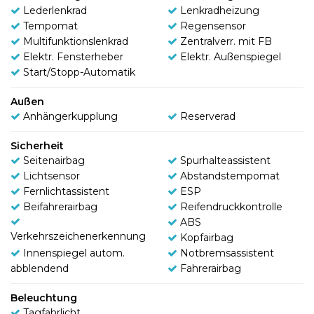
Lederlenkrad
Lenkradheizung
Tempomat
Regensensor
Multifunktionslenkrad
Zentralverr. mit FB
Elektr. Fensterheber
Elektr. Außenspiegel
Start/Stopp-Automatik
Außen
Anhängerkupplung
Reserverad
Sicherheit
Seitenairbag
Spurhalteassistent
Lichtsensor
Abstandstempomat
Fernlichtassistent
ESP
Beifahrerairbag
Reifendruckkontrolle
ABS
Verkehrszeichenerkennung
Kopfairbag
Innenspiegel autom.
Notbremsassistent
abblendend
Fahrerairbag
Beleuchtung
Tagfahrlicht