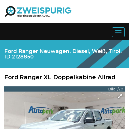
Togg
navig
Ford Ranger Neuwagen, Diesel, Weiß, Tirol,
ID 2128850
Ford
Ranger XL Doppelkabine Allrad
Bild 1/20