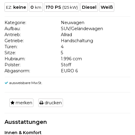
keine
0
170 PS
Diesel
Weiß
EZ:
km
(125 kW)
Kategorie:
Neuwagen
Aufbau:
SUV/Geländewagen
Antrieb:
Allrad
Getriebe:
Handschaltung
Türen:
4
Sitze:
5
Hubraum:
1.996 ccm
Polster:
Stoff
Abgasnorm:
EURO 6
ausweisbare MwSt.
merken
drucken
Ausstattungen
Innen & Komfort