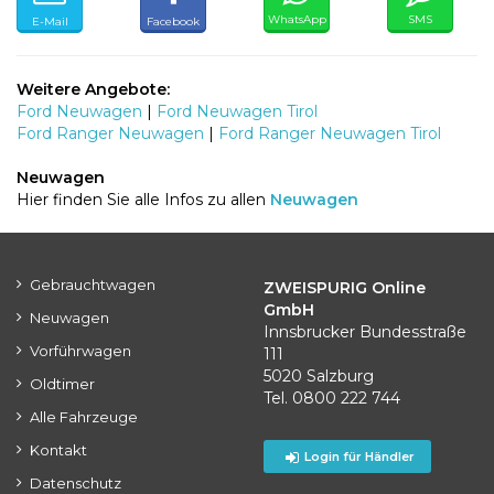
WhatsApp
SMS
E-Mail
Facebook
Weitere Angebote:
Ford Neuwagen
|
Ford Neuwagen Tirol
Ford Ranger Neuwagen
|
Ford Ranger Neuwagen Tirol
Neuwagen
Hier finden Sie alle Infos zu allen
Neuwagen
Gebrauchtwagen
ZWEISPURIG Online
GmbH
Neuwagen
Innsbrucker Bundesstraße
Vorführwagen
111
5020 Salzburg
Oldtimer
Tel. 0800 222 744
Alle Fahrzeuge
Kontakt
Login für Händler
Datenschutz