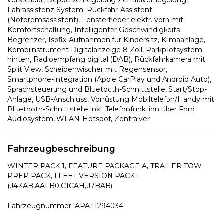
Fahrassistenz-System: Rückfahr-Assistent
(Notbremsassistent), Fensterheber elektr. vorn mit
Komfortschaltung, Intelligenter Geschwindigkeits-
Begrenzer, Isofix-Aufnahmen für Kindersitz, Klimaanlage,
Kombiinstrument Digitalanzeige 8 Zoll, Parkpilotsystem
hinten, Radioempfang digital (DAB), Rückfahrkamera mit
Split View, Scheibenwischer mit Regensensor,
Smartphone-Integration (Apple CarPlay und Android Auto),
Sprachsteuerung und Bluetooth-Schnittstelle, Start/Stop-
Anlage, USB-Anschluss, Vorrüstung Mobiltelefon/Handy mit
Bluetooth-Schnittstelle inkl. Telefonfunktion über Ford
Audiosystem, WLAN-Hotspot, Zentralver
Fahrzeugbeschreibung
WINTER PACK 1, FEATURE PACKAGE A, TRAILER TOW
PREP PACK, FLEET VERSION PACK I
(J4KAB,AALB0,C1CAH,J7BAB)
Fahrzeugnummer: APAT1294034