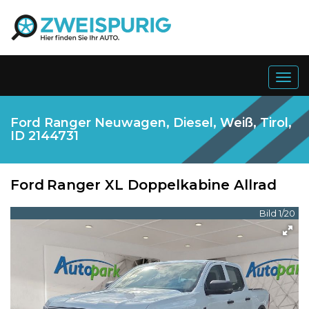
Togg
navig
Ford Ranger Neuwagen, Diesel, Weiß, Tirol,
ID 2144731
Ford
Ranger XL Doppelkabine Allrad
Bild 1/20