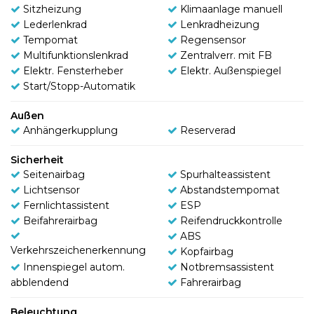
Sitzheizung
Klimaanlage manuell
Lederlenkrad
Lenkradheizung
Tempomat
Regensensor
Multifunktionslenkrad
Zentralverr. mit FB
Elektr. Fensterheber
Elektr. Außenspiegel
Start/Stopp-Automatik
Außen
Anhängerkupplung
Reserverad
Sicherheit
Seitenairbag
Spurhalteassistent
Lichtsensor
Abstandstempomat
Fernlichtassistent
ESP
Beifahrerairbag
Reifendruckkontrolle
ABS
Verkehrszeichenerkennung
Kopfairbag
Innenspiegel autom.
Notbremsassistent
abblendend
Fahrerairbag
Beleuchtung