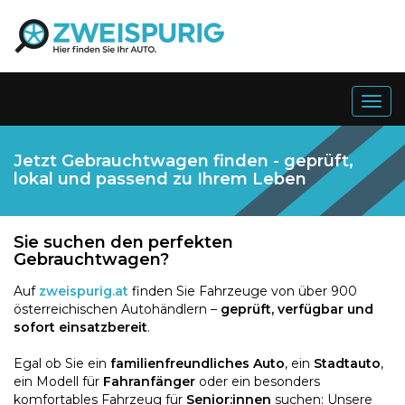
Togg
navig
Jetzt Gebrauchtwagen finden - geprüft,
lokal und passend zu Ihrem Leben
Sie suchen den perfekten
Gebrauchtwagen?
Auf
zweispurig.at
finden Sie Fahrzeuge von über 900
österreichischen Autohändlern –
geprüft, verfügbar und
sofort einsatzbereit
.
Egal ob Sie ein
familienfreundliches Auto
, ein
Stadtauto
,
ein Modell für
Fahranfänger
oder ein besonders
komfortables Fahrzeug für
Senior:innen
suchen: Unsere