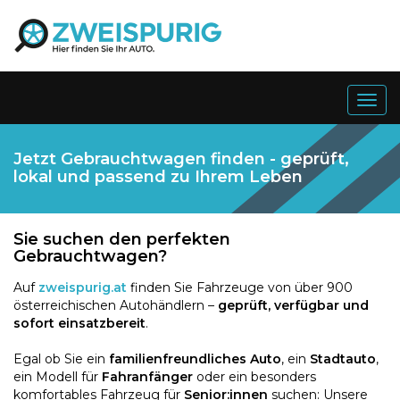
Togg
navig
Jetzt Gebrauchtwagen finden - geprüft,
lokal und passend zu Ihrem Leben
Sie suchen den perfekten
Gebrauchtwagen?
Auf
zweispurig.at
finden Sie Fahrzeuge von über 900
österreichischen Autohändlern –
geprüft, verfügbar und
sofort einsatzbereit
.
Egal ob Sie ein
familienfreundliches Auto
, ein
Stadtauto
,
ein Modell für
Fahranfänger
oder ein besonders
komfortables Fahrzeug für
Senior:innen
suchen: Unsere