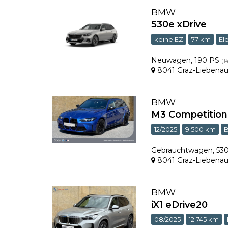
BMW
530e xDrive
keine EZ
77 km
El
Neuwagen
,
190 PS
(1
8041 Graz-Liebena
BMW
M3 Competition
12/2025
9.500 km
B
Gebrauchtwagen
,
53
8041 Graz-Liebena
BMW
iX1 eDrive20
08/2025
12.745 km