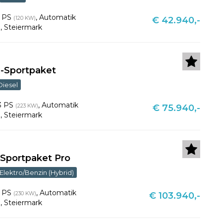
3 PS
,
Automatik
(120 KW)
€ 42.940,-
u
,
Steiermark
M-Sportpaket
Diesel
3 PS
,
Automatik
(223 KW)
€ 75.940,-
u
,
Steiermark
-Sportpaket Pro
Elektro/Benzin (Hybrid)
3 PS
,
Automatik
(230 KW)
€ 103.940,-
u
,
Steiermark