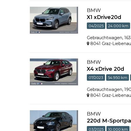
BMW
X1 xDrive20d
04/2025
24.000 km
Gebrauchtwagen
,
16
8041 Graz-Liebena
BMW
X4 xDrive 20d
07/2023
54.950 km
Gebrauchtwagen
,
19
8041 Graz-Liebena
BMW
220d M-Sportpa
03/2025
10.000 km