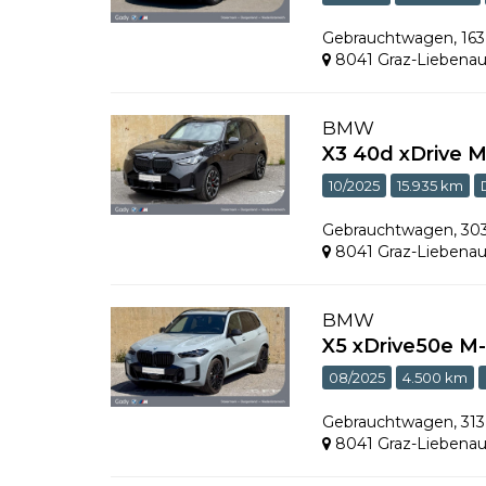
Gebrauchtwagen
,
16
8041 Graz-Liebena
BMW
X3 40d xDrive 
10/2025
15.935 km
Gebrauchtwagen
,
30
8041 Graz-Liebena
BMW
X5 xDrive50e M
08/2025
4.500 km
Gebrauchtwagen
,
31
8041 Graz-Liebena