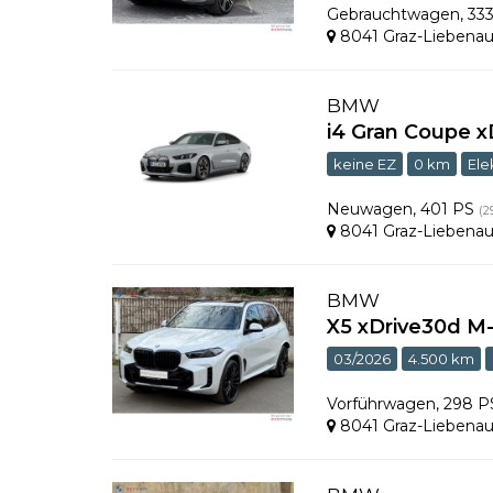
Gebrauchtwagen
,
33
8041 Graz-Liebena
BMW
i4 Gran Coupe x
keine EZ
0 km
Ele
Neuwagen
,
401 PS
(2
8041 Graz-Liebena
BMW
X5 xDrive30d M
03/2026
4.500 km
Vorführwagen
,
298 
8041 Graz-Liebena