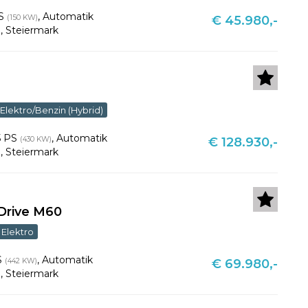
PS
,
Automatik
(150 KW)
€ 45.980,-
u
,
Steiermark
Elektro/Benzin (Hybrid)
5 PS
,
Automatik
(430 KW)
€ 128.930,-
u
,
Steiermark
Drive M60
Elektro
S
,
Automatik
(442 KW)
€ 69.980,-
u
,
Steiermark