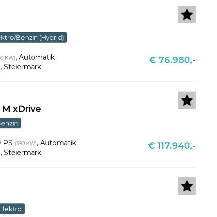
ektro/Benzin (Hybrid)
,
Automatik
40 KW)
€ 76.980,-
u
,
Steiermark
 M xDrive
enzin
0 PS
,
Automatik
(390 KW)
€ 117.940,-
u
,
Steiermark
Elektro