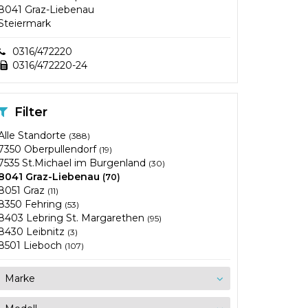
8041 Graz-Liebenau
Steiermark
0316/472220
0316/472220-24
Filter
Alle Standorte
(388)
7350 Oberpullendorf
(19)
7535 St.Michael im Burgenland
(30)
8041 Graz-Liebenau
(70)
8051 Graz
(11)
8350 Fehring
(53)
8403 Lebring St. Margarethen
(95)
8430 Leibnitz
(3)
8501 Lieboch
(107)