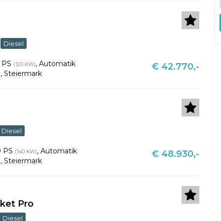
Diesel
3 PS
,
Automatik
(120 KW)
€ 42.770,-
u
,
Steiermark
Diesel
0 PS
,
Automatik
(140 KW)
€ 48.930,-
u
,
Steiermark
ket Pro
Diesel