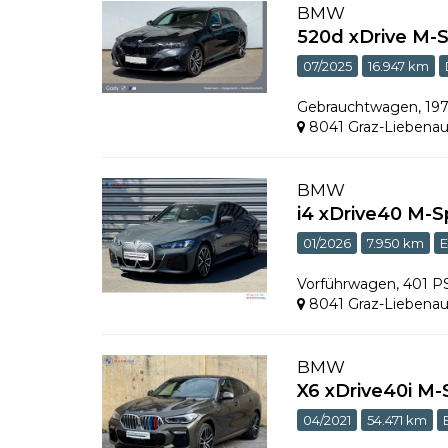
BMW
520d xDrive M-
07/2025
16.947 km
Gebrauchtwagen
,
19
8041 Graz-Liebena
BMW
i4 xDrive40 M-S
01/2026
7.950 km
E
Vorführwagen
,
401 P
8041 Graz-Liebena
BMW
X6 xDrive40i M-
04/2021
54.471 km