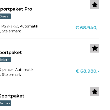
Sportpaket Pro
Diesel
7 PS
,
Automatik
(145 KW)
€ 68.940,-
u
,
Steiermark
portpaket
lektro
S
,
Automatik
(295 KW)
€ 68.980,-
u
,
Steiermark
Sportpaket
Benzin