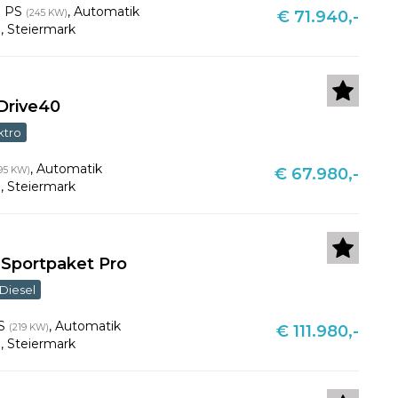
3 PS
,
Automatik
(245 KW)
€ 71.940,-
u
,
Steiermark
Drive40
ktro
,
Automatik
95 KW)
€ 67.980,-
u
,
Steiermark
-Sportpaket Pro
Diesel
PS
,
Automatik
(219 KW)
€ 111.980,-
u
,
Steiermark