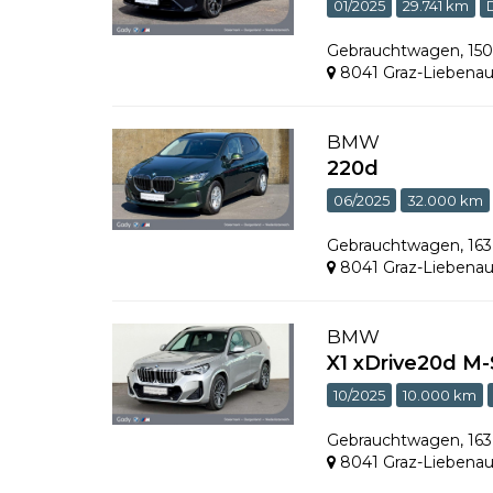
01/2025
29.741 km
Gebrauchtwagen
,
15
8041 Graz-Liebena
BMW
220d
06/2025
32.000 km
Gebrauchtwagen
,
16
8041 Graz-Liebena
BMW
X1 xDrive20d M
10/2025
10.000 km
Gebrauchtwagen
,
16
8041 Graz-Liebena