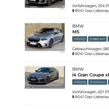
Vorführwagen
,
204 
8041 Graz-Liebena
BMW
M5
07/2025
21.680 km
Gebrauchtwagen
,
58
8041 Graz-Liebena
BMW
i4 Gran Coupe x
07/2026
15.000 km
Vorführwagen
,
601 P
8041 Graz-Liebena