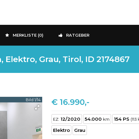
MERKLISTE (
0
)
RATGEBER
lektro, Grau, Tirol, ID 2174867
Bild 1/14
€ 16.990,-
12/2020
54.000
154 PS
EZ:
km
(113
Elektro
Grau