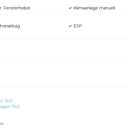
tr. Fensterheber
Klimaanlage manuell
hrerairbag
ESP
 Tirol
gen Tirol
en