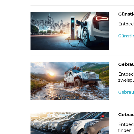
Günsti
Entdeck
Günsti
Gebrau
Entdeck
zweispu
Gebrau
Gebrau
Entdeck
finden!