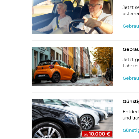
Jetzt s
österre
Gebrau
Gebrau
Jetzt g
Fahrzeu
Gebrau
Günsti
Entdeck
und tra
Günsti