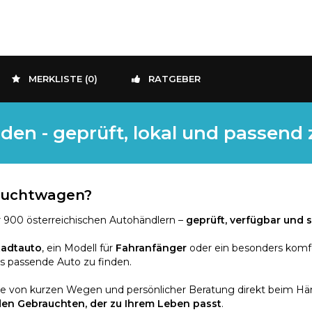
MERKLISTE (
0
)
RATGEBER
den - geprüft, lokal und passend
rauchtwagen?
 900 österreichischen Autohändlern –
geprüft, verfügbar und s
tadtauto
, ein Modell für
Fahranfänger
oder ein besonders komf
as passende Auto zu finden.
ie von kurzen Wegen und persönlicher Beratung direkt beim Händ
den Gebrauchten, der zu Ihrem Leben passt
.