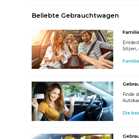
Beliebte Gebrauchtwagen
Famili
Entdeck
Sitzen,
Famili
Gebrau
Finde d
Autokau
Die be
Gebrau