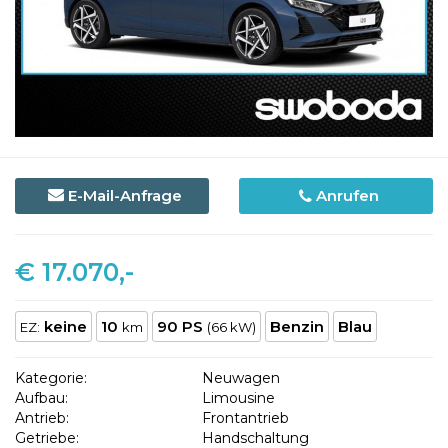
E-Mail-Anfrage
Anrufen
€ 17.070,-
keine
10
90 PS
Benzin
Blau
EZ:
km
(66 kW)
Kategorie:
Neuwagen
Aufbau:
Limousine
Antrieb:
Frontantrieb
Getriebe:
Handschaltung