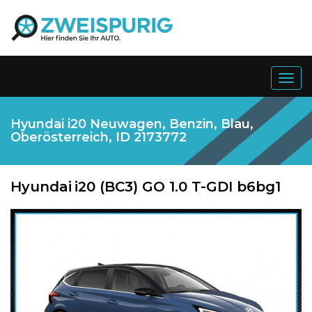
Togg
navig
Hyundai i20 Neuwagen, Benzin, Blau,
Oberösterreich, ID 2173772
Hyundai
i20 (BC3) GO 1.0 T-GDI b6bg1