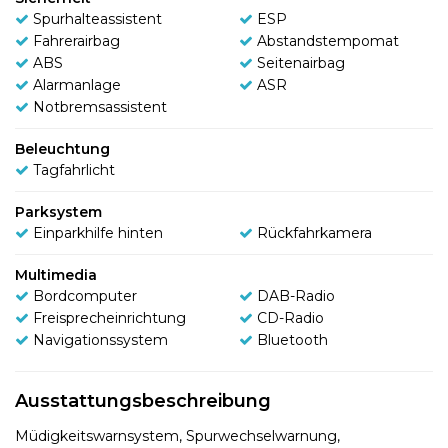
Spurhalteassistent
ESP
Fahrerairbag
Abstandstempomat
ABS
Seitenairbag
Alarmanlage
ASR
Notbremsassistent
Beleuchtung
Tagfahrlicht
Parksystem
Einparkhilfe hinten
Rückfahrkamera
Multimedia
Bordcomputer
DAB-Radio
Freisprecheinrichtung
CD-Radio
Navigationssystem
Bluetooth
Ausstattungsbeschreibung
Müdigkeitswarnsystem, Spurwechselwarnung,