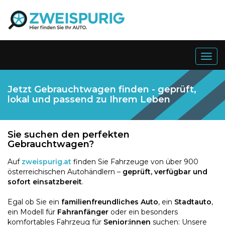
Togg
navig
Jetzt Gebrauchtwagen finden - geprüft,
lokal und passend zu Ihrem Leben
Sie suchen den perfekten
Gebrauchtwagen?
Auf
zweispurig.at
finden Sie Fahrzeuge von über 900
österreichischen Autohändlern –
geprüft, verfügbar und
sofort einsatzbereit
.
Egal ob Sie ein
familienfreundliches Auto
, ein
Stadtauto
,
ein Modell für
Fahranfänger
oder ein besonders
komfortables Fahrzeug für
Senior:innen
suchen: Unsere