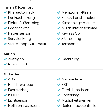
Innen & Komfort
Klimaautomatik
Mehrzonen-Klima
Lenkradheizung
Elektr. Fensterheber
Elektr. Außenspiegel
Klimaanlage manuell
Lederlenkrad
Multifunktionslenkrad
Regensensor
Keyless Go
Servolenkung
Sitzheizung
Start/Stopp-Automatik
Tempomat
Außen
Alufelgen
Dachreling
Reserverad
Sicherheit
ABS
Alarmanlage
Beifahrerairbag
ESP
Fahrerairbag
Fernlichtassistent
ISOFIX
Kopfairbag
Lichtsensor
Müdigkeitswarner
Notbremsassistent
Reifendruckkontrolle