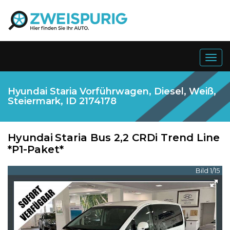
Togg
navig
Hyundai Staria Vorführwagen, Diesel, Weiß,
Steiermark, ID 2174178
Hyundai
Staria Bus 2,2 CRDi Trend Line
*P1-Paket*
Bild 1/15