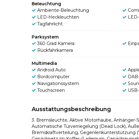
Beleuchtung
Ambiente-Beleuchtung
Comi
LED-Heckleuchten
LED-
Tagfahrlicht
Parksystem
360 Grad Kamera
Einpa
Rückfahrkamera
Multimedia
Android Auto
Appl
Bordcomputer
DAB-
Navigationssystem
Soun
Touchscreen
USB-
Ausstattungsbeschreibung
3. Bremsleuchte, Aktive Motorhaube, Anhänger-S
Automatische Türverriegelung (Dead Lock), Auße
Bremskraftverteilung, Gegenlenkunterstützung (
Gepäcknetz im Koffer-/Laderaum, Gepäckraumabd