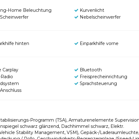
ng-Home Beleuchtung
Kurvenlicht
Scheinwerfer
Nebelscheinwerfer
rkhilfe hinten
Einparkhilfe vorne
e Carplay
Bluetooth
Radio
Freisprecheinrichtung
dsystem
Sprachsteuerung
Anschluss
tabilisierungs-Programm (TSA), Armaturenelemente Supervision
nspiegel schwarz glänzend, Dachhimmel schwarz, Elektr.
Vehicle Stability Management, VSM), Gepäck-/Laderaumleuchte
eckung / Rollo, Geschwindigkeits-Begrenzeranlage (Speed-Limi