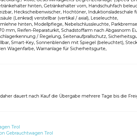
etränkehalter hinten, Getränkehalter vorn, Handschuhfach beleuc
izbar, Heckscheibenwischer, Hochtöner, Induktionsladeschale f
le (Lenkrad) verstellbar (vertikal / axial), Leseleuchte,
rmlehne hinten, Modellpflege, Nebelschlussleuchte, Parkbrems
670 mm, Reifen-Reparaturkit, Schadstoffarm nach Abgasnorm Eu
chlagerkennung / Regelung, Seitenaufprallschutz, Sicherheitsg
tellbar, Smart-Key, Sonnenblenden mit Spiegel (beleuchtet), Ste
ußen Wagenfarbe, Warnanlage für Sicherheitsgurte,
, daher dauert nach Kauf die Übergabe mehrere Tage bis die Fre
gen Tirol
on Gebrauchtwagen Tirol