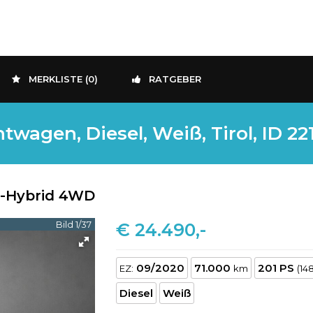
MERKLISTE (
0
)
RATGEBER
wagen, Diesel, Weiß, Tirol, ID 2
d-Hybrid 4WD
Bild 1/37
€ 24.490,-
09/2020
71.000
201 PS
EZ:
km
(14
Diesel
Weiß