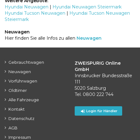
Weitere Angebote:
Hyundai Neuwagen
|
Hyundai Neuwagen Steiermark
Hyundai Tucson Neuwagen
|
Hyundai Tucson Neuwagen
Steiermark
Neuwagen
Hier finden Sie alle Infos zu allen
Neuwagen
Gebrauchtwagen
ZWEISPURIG Online
GmbH
Neuwagen
Innsbrucker Bundesstraße
Vorführwagen
111
5020 Salzburg
Oldtimer
Tel. 0800 222 744
Alle Fahrzeuge
Kontakt
Login für Händler
Datenschutz
AGB
Impressum