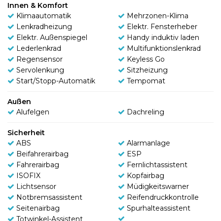
Innen & Komfort
Klimaautomatik
Mehrzonen-Klima
Lenkradheizung
Elektr. Fensterheber
Elektr. Außenspiegel
Handy induktiv laden
Lederlenkrad
Multifunktionslenkrad
Regensensor
Keyless Go
Servolenkung
Sitzheizung
Start/Stopp-Automatik
Tempomat
Außen
Alufelgen
Dachreling
Sicherheit
ABS
Alarmanlage
Beifahrerairbag
ESP
Fahrerairbag
Fernlichtassistent
ISOFIX
Kopfairbag
Lichtsensor
Müdigkeitswarner
Notbremsassistent
Reifendruckkontrolle
Seitenairbag
Spurhalteassistent
Totwinkel-Assistent