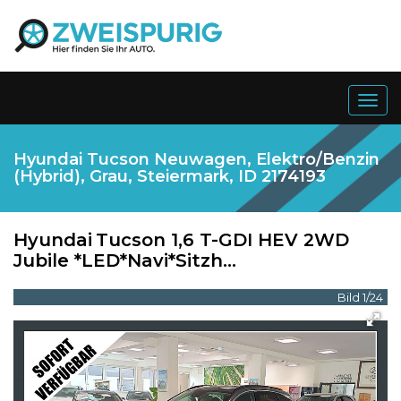
Togg
navig
Hyundai Tucson Neuwagen, Elektro/Benzin
(Hybrid), Grau, Steiermark, ID 2174193
Hyundai
Tucson 1,6 T-GDI HEV 2WD
Jubile *LED*Navi*Sitzh...
Bild 1/24