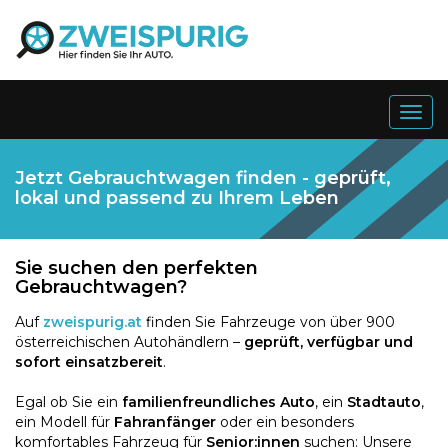
Togg
navig
Jetzt Gebrauchtwagen finden - geprüft,
lokal und passend zu Ihrem Leben
Sie suchen den perfekten
Gebrauchtwagen?
Auf
zweispurig.at
finden Sie Fahrzeuge von über 900
österreichischen Autohändlern –
geprüft, verfügbar und
sofort einsatzbereit
.
Egal ob Sie ein
familienfreundliches Auto
, ein
Stadtauto
,
ein Modell für
Fahranfänger
oder ein besonders
komfortables Fahrzeug für
Senior:innen
suchen: Unsere