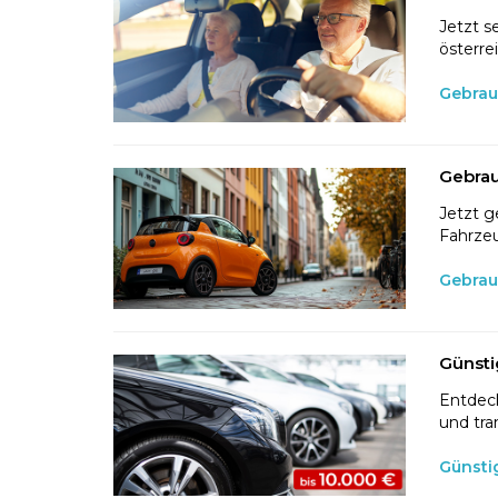
Jetzt s
österre
Gebrau
Gebrau
Jetzt g
Fahrzeu
Gebrau
Günsti
Entdeck
und tra
Günsti