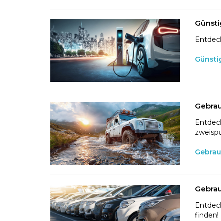
Günsti
Entdeck
Günsti
Gebrau
Entdeck
zweispu
Gebrau
Gebrau
Entdeck
finden!