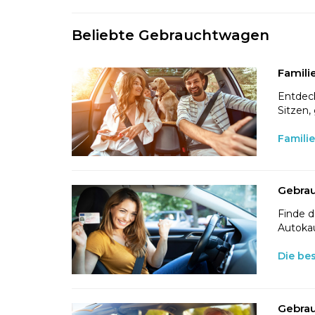
Beliebte Gebrauchtwagen
Famili
Entdeck
Sitzen,
Famili
Gebrau
Finde d
Autokau
Die be
Gebrau