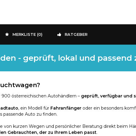
MERKLISTE (
0
)
RATGEBER
den - geprüft, lokal und passend
rauchtwagen?
 900 österreichischen Autohändlern –
geprüft, verfügbar und s
tadtauto
, ein Modell für
Fahranfänger
oder ein besonders komf
as passende Auto zu finden.
ie von kurzen Wegen und persönlicher Beratung direkt beim Händ
den Gebrauchten, der zu Ihrem Leben passt
.