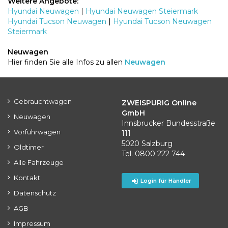
Weitere Angebote:
Hyundai Neuwagen
|
Hyundai Neuwagen Steiermark
Hyundai Tucson Neuwagen
|
Hyundai Tucson Neuwagen
Steiermark
Neuwagen
Hier finden Sie alle Infos zu allen
Neuwagen
Gebrauchtwagen
ZWEISPURIG Online
GmbH
Neuwagen
Innsbrucker Bundesstraße
Vorführwagen
111
5020 Salzburg
Oldtimer
Tel. 0800 222 744
Alle Fahrzeuge
Kontakt
Login für Händler
Datenschutz
AGB
Impressum