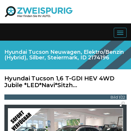
Togg
navig
Hyundai Tucson Neuwagen, Elektro/Benzin
(Hybrid), Silber, Steiermark, ID 2174196
Hyundai
Tucson 1,6 T-GDI HEV 4WD
Jubile *LED*Navi*Sitzh...
Bild 1/22