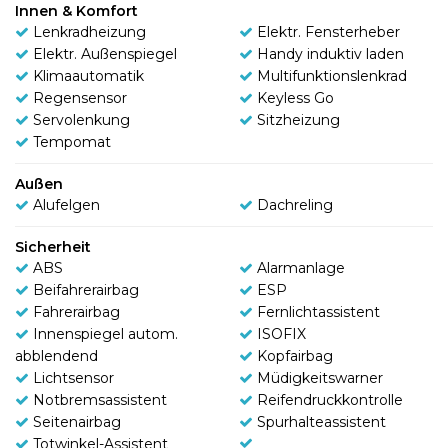
Innen & Komfort
Lenkradheizung
Elektr. Fensterheber
Elektr. Außenspiegel
Handy induktiv laden
Klimaautomatik
Multifunktionslenkrad
Regensensor
Keyless Go
Servolenkung
Sitzheizung
Tempomat
Außen
Alufelgen
Dachreling
Sicherheit
ABS
Alarmanlage
Beifahrerairbag
ESP
Fahrerairbag
Fernlichtassistent
Innenspiegel autom.
ISOFIX
abblendend
Kopfairbag
Lichtsensor
Müdigkeitswarner
Notbremsassistent
Reifendruckkontrolle
Seitenairbag
Spurhalteassistent
Totwinkel-Assistent