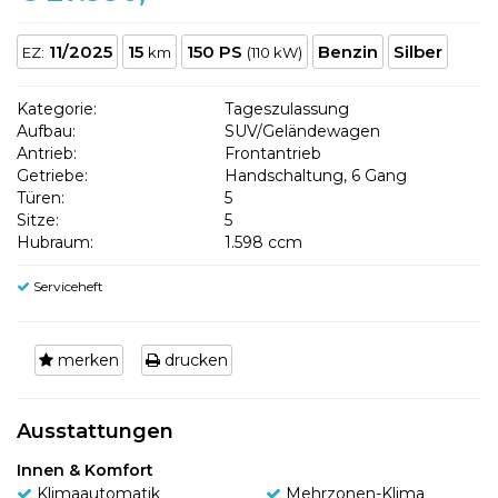
11/2025
15
150 PS
Benzin
Silber
EZ:
km
(110 kW)
Kategorie:
Tageszulassung
Aufbau:
SUV/Geländewagen
Antrieb:
Frontantrieb
Getriebe:
Handschaltung, 6 Gang
Türen:
5
Sitze:
5
Hubraum:
1.598 ccm
Serviceheft
merken
drucken
Ausstattungen
Innen & Komfort
Klimaautomatik
Mehrzonen-Klima