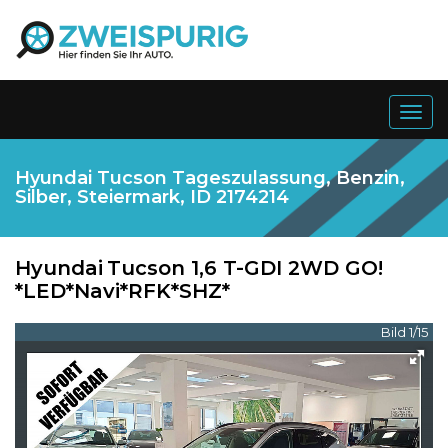
Togg
navig
Hyundai Tucson Tageszulassung, Benzin,
Silber, Steiermark, ID 2174214
Hyundai
Tucson 1,6 T-GDI 2WD GO!
*LED*Navi*RFK*SHZ*
Bild 1/15