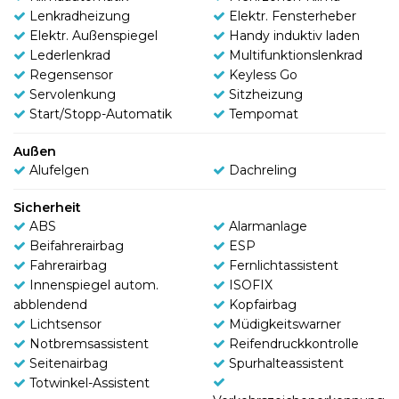
Lenkradheizung
Elektr. Fensterheber
Elektr. Außenspiegel
Handy induktiv laden
Lederlenkrad
Multifunktionslenkrad
Regensensor
Keyless Go
Servolenkung
Sitzheizung
Start/Stopp-Automatik
Tempomat
Außen
Alufelgen
Dachreling
Sicherheit
ABS
Alarmanlage
Beifahrerairbag
ESP
Fahrerairbag
Fernlichtassistent
Innenspiegel autom.
ISOFIX
abblendend
Kopfairbag
Lichtsensor
Müdigkeitswarner
Notbremsassistent
Reifendruckkontrolle
Seitenairbag
Spurhalteassistent
Totwinkel-Assistent