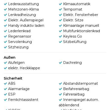
Lederausstattung
Klimaautomatik
Mehrzonen-Klima
Tempomat
Lenkradheizung
Elektr. Fensterheber
Elektr. Außenspiegel
Elektr. Sitze
Handy induktiv laden
Klimaanlage manuell
Lederlenkrad
Multifunktionslenkrad
Regensensor
Keyless Go
Servolenkung
Sitzbelüftung
Sitzheizung
Außen
Alufelgen
Dachreling
elektr. Heckklappe
Sicherheit
ABS
Abstandstempomat
Alarmanlage
Beifahrerairbag
ESP
Fahrerairbag
Fernlichtassistent
Innenspiegel autom.
abblendend