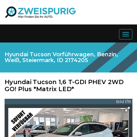
Togg
navig
Hyundai Tucson Vorführwagen, Benzin,
Weiß, Steiermark, ID 2174205
Hyundai
Tucson 1,6 T-GDI PHEV 2WD
GO! Plus *Matrix LED*
Bild 1/19