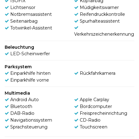
ISOFIX
Kopfairbag
Lichtsensor
Müdigkeitswarner
Notbremsassistent
Reifendruckkontrolle
Seitenairbag
Spurhalteassistent
Totwinkel-Assistent
Verkehrszeichenerkennung
Beleuchtung
LED-Scheinwerfer
Parksystem
Einparkhilfe hinten
Rückfahrkamera
Einparkhilfe vorne
Multimedia
Android Auto
Apple Carplay
Bluetooth
Bordcomputer
DAB-Radio
Freisprecheinrichtung
Navigationssystem
CD-Radio
Sprachsteuerung
Touchscreen