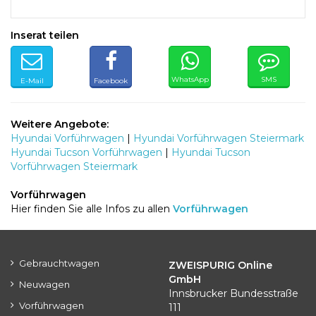
Inserat teilen
WhatsApp
SMS
E-Mail
Facebook
Weitere Angebote:
Hyundai Vorführwagen
|
Hyundai Vorführwagen Steiermark
Hyundai Tucson Vorführwagen
|
Hyundai Tucson
Vorführwagen Steiermark
Vorführwagen
Hier finden Sie alle Infos zu allen
Vorführwagen
Gebrauchtwagen
ZWEISPURIG Online
GmbH
Neuwagen
Innsbrucker Bundesstraße
Vorführwagen
111