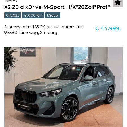
BMW
X2 20 d xDrive M-Sport H/K*20Zoll*Prof*
01/2025
41.000 km
Diesel
Jahreswagen
,
163 PS
,
Automatik
(120 KW)
€ 44.999,-
5580 Tamsweg
,
Salzburg