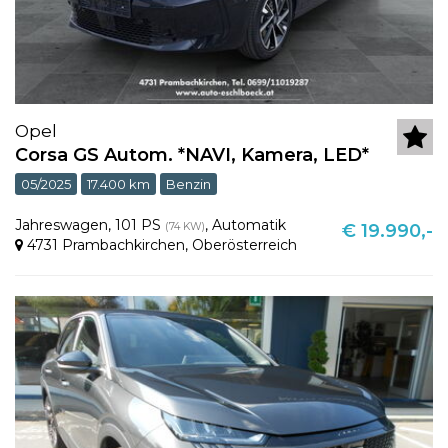
Opel
Corsa GS Autom. *NAVI, Kamera, LED*
05/2025
17.400 km
Benzin
Jahreswagen
,
101 PS
,
Automatik
(74 KW)
€ 19.990,-
4731 Prambachkirchen
,
Oberösterreich