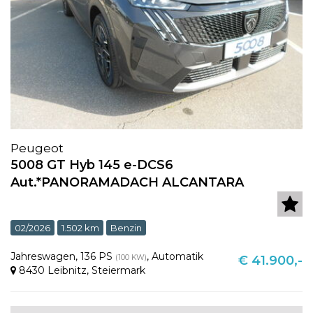
Peugeot
5008 GT Hyb 145 e-DCS6
Aut.*PANORAMADACH ALCANTARA
02/2026
1.502 km
Benzin
Jahreswagen
,
136 PS
,
Automatik
(100 KW)
€ 41.900,-
8430 Leibnitz
,
Steiermark