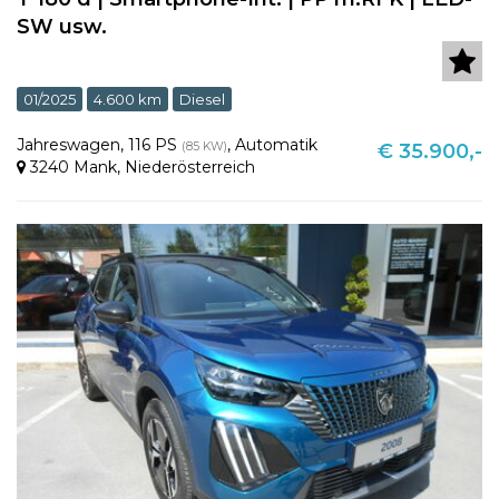
SW usw.
01/2025
4.600 km
Diesel
Jahreswagen
,
116 PS
,
Automatik
(85 KW)
€ 35.900,-
3240 Mank
,
Niederösterreich