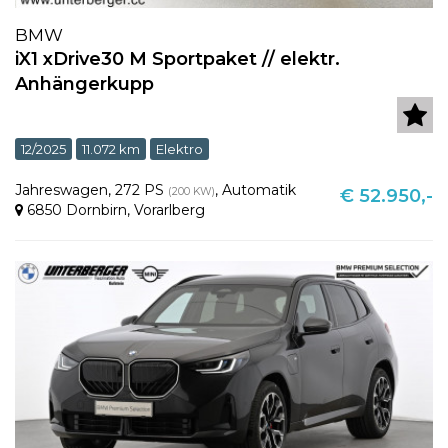
BMW
iX1 xDrive30 M Sportpaket // elektr.
Anhängerkupp
12/2025
11.072 km
Elektro
Jahreswagen
,
272 PS
,
Automatik
(200 KW)
€ 52.950,-
6850 Dornbirn
,
Vorarlberg