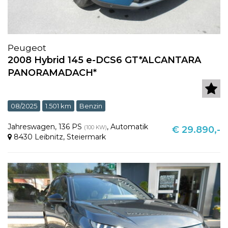
Peugeot
2008 Hybrid 145 e-DCS6 GT*ALCANTARA
PANORAMADACH*
08/2025
1.501 km
Benzin
Jahreswagen
,
136 PS
,
Automatik
(100 KW)
€ 29.890,-
8430 Leibnitz
,
Steiermark