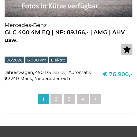
Mercedes-Benz
GLC 400 4M EQ | NP: 89.166,- | AMG | AHV
usw.
06/2026
6.000 km
Elektro
Jahreswagen
,
490 PS
,
Automatik
(360 KW)
€ 76.900,-
3240 Mank
,
Niederösterreich
1
2
3
4