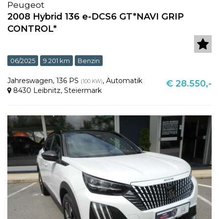
Peugeot
2008 Hybrid 136 e-DCS6 GT*NAVI GRIP
CONTROL*
06/2025
9.201 km
Benzin
Jahreswagen
,
136 PS
,
Automatik
(100 KW)
€ 28.550,-
8430 Leibnitz
,
Steiermark