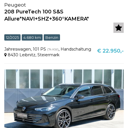
Peugeot
208 PureTech 100 S&S
Allure*NAVI+SHZ+360°KAMERA*
12/2025
4.680 km
Benzin
Jahreswagen
,
101 PS
,
Handschaltung
(74 KW)
€ 22.950,-
8430 Leibnitz
,
Steiermark