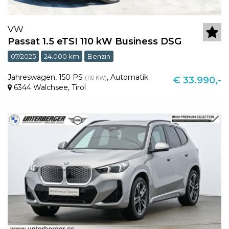
VW
Passat 1.5 eTSI 110 kW Business DSG
07/2025
24.000 km
Benzin
Jahreswagen
,
150 PS
,
Automatik
(110 KW)
€ 33.990,-
6344 Walchsee
,
Tirol