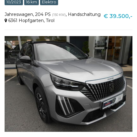
10/2023
16 km
Elektro
Jahreswagen
,
204 PS
,
Handschaltung
(150 KW)
€ 39.500,-
6361 Hopfgarten
,
Tirol