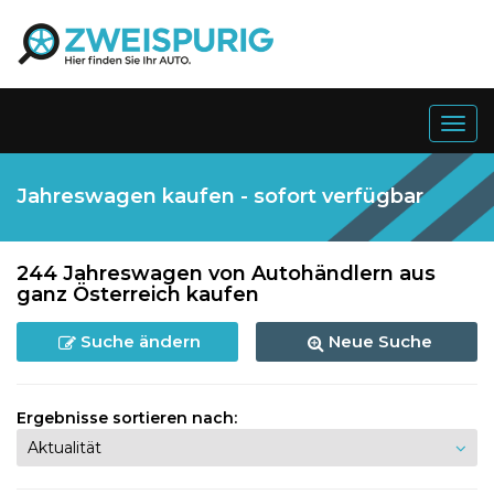
Togg
navig
Jahreswagen kaufen - sofort verfügbar
244 Jahreswagen von Autohändlern aus
ganz Österreich kaufen
Suche ändern
Neue Suche
Ergebnisse sortieren nach: