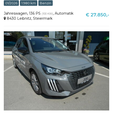
01/2026
1.980 km
Benzin
Jahreswagen
,
136 PS
,
Automatik
(100 KW)
€ 27.850,-
8430 Leibnitz
,
Steiermark