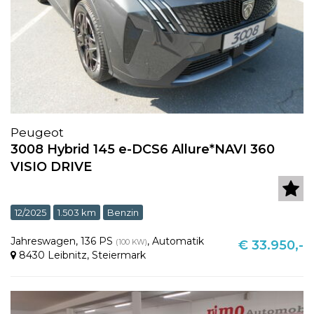
Peugeot
3008 Hybrid 145 e-DCS6 Allure*NAVI 360
VISIO DRIVE
12/2025
1.503 km
Benzin
Jahreswagen
,
136 PS
,
Automatik
(100 KW)
€ 33.950,-
8430 Leibnitz
,
Steiermark