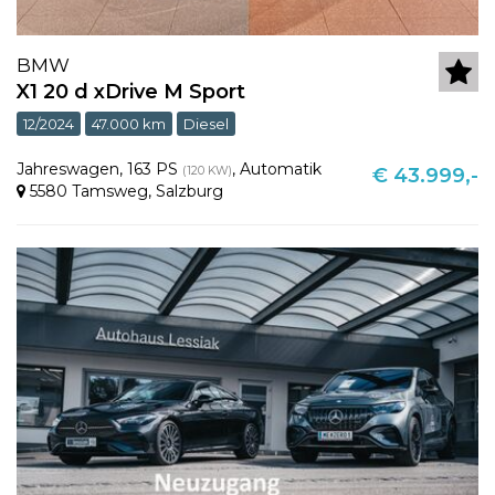
BMW
X1 20 d xDrive M Sport
12/2024
47.000 km
Diesel
Jahreswagen
,
163 PS
,
Automatik
(120 KW)
€ 43.999,-
5580 Tamsweg
,
Salzburg