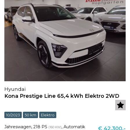
Hyundai
Kona Prestige Line 65,4 kWh Elektro 2WD
10/2023
50 km
Elektro
Jahreswagen
,
218 PS
,
Automatik
(160 KW)
€ 42.300,-