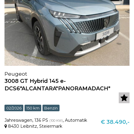
Peugeot
3008 GT Hybrid 145 e-
DCS6*ALCANTARA*PANORAMADACH*
02/2026
150 km
Benzin
Jahreswagen
,
136 PS
,
Automatik
(100 KW)
€ 38.490,-
8430 Leibnitz
,
Steiermark