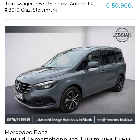
Jahreswagen
,
487 PS
,
Automatik
(358 KW)
€ 50.900,-
8010 Graz
,
Steiermark
Mercedes-Benz
T 180 d | Smartphone-Int. | PP m.RFK | LED-