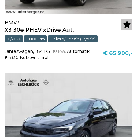
BMW
X3 30e PHEV xDrive Aut.
01/2026
18.100 km
Elektro/Benzin (Hybrid)
Jahreswagen
,
184 PS
,
Automatik
(135 KW)
€ 65.900,-
6330 Kufstein
,
Tirol