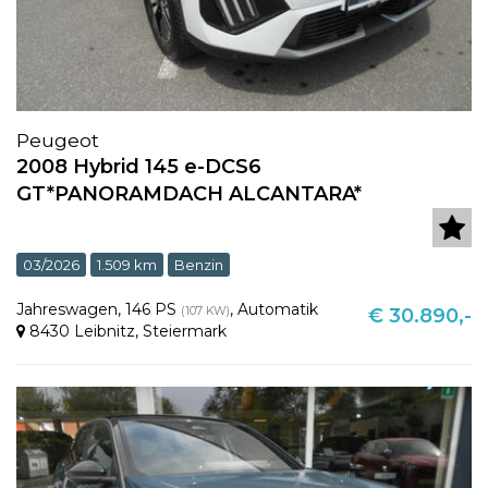
Peugeot
2008 Hybrid 145 e-DCS6
GT*PANORAMDACH ALCANTARA*
03/2026
1.509 km
Benzin
Jahreswagen
,
146 PS
,
Automatik
(107 KW)
€ 30.890,-
8430 Leibnitz
,
Steiermark