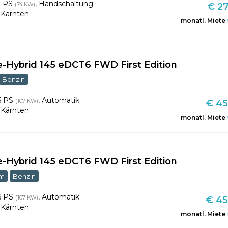
1 PS
,
Handschaltung
(74 KW)
€ 27
,
Kärnten
monatl. Miete
e-Hybrid 145 eDCT6 FWD First Edition
Benzin
6 PS
,
Automatik
(107 KW)
€ 45
,
Kärnten
monatl. Miete
e-Hybrid 145 eDCT6 FWD First Edition
km
Benzin
6 PS
,
Automatik
(107 KW)
€ 45
,
Kärnten
monatl. Miete