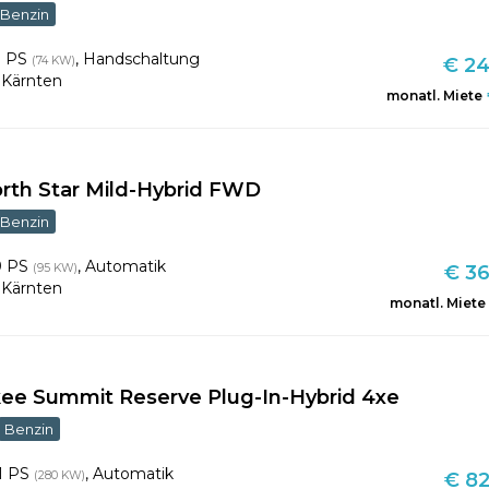
Benzin
1 PS
,
Handschaltung
(74 KW)
€ 24
,
Kärnten
monatl. Miete
th Star Mild-Hybrid FWD
Benzin
9 PS
,
Automatik
(95 KW)
€ 36
,
Kärnten
monatl. Miete
ee Summit Reserve Plug-In-Hybrid 4xe
Benzin
1 PS
,
Automatik
(280 KW)
€ 82