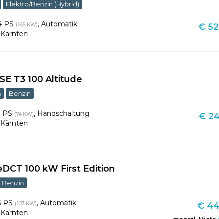
Elektro/Benzin (Hybrid)
4 PS
,
Automatik
(165 KW)
€ 52
,
Kärnten
SE T3 100 Altitude
m
Benzin
1 PS
,
Handschaltung
(74 KW)
€ 24
,
Kärnten
eDCT 100 kW First Edition
Benzin
6 PS
,
Automatik
(107 KW)
€ 44
,
Kärnten