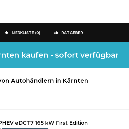
MERKLISTE (
0
)
RATGEBER
nten kaufen - sofort verfügbar
von Autohändlern in Kärnten
PHEV eDCT7 165 kW First Edition