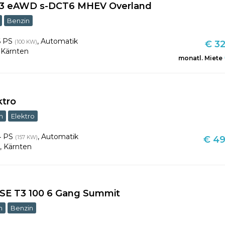
 T3 eAWD s-DCT6 MHEV Overland
Benzin
6 PS
,
Automatik
(100 KW)
€ 32
,
Kärnten
monatl. Miete
ktro
m
Elektro
4 PS
,
Automatik
(157 KW)
€ 49
t
,
Kärnten
GSE T3 100 6 Gang Summit
m
Benzin