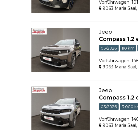
Vorführwagen
,
10
9063 Maria Saal
Jeep
Compass 1.2 
03/2026
110 km
Vorführwagen
,
14
9063 Maria Saal
Jeep
Compass 1.2 
03/2026
3.000 
Vorführwagen
,
14
9063 Maria Saal