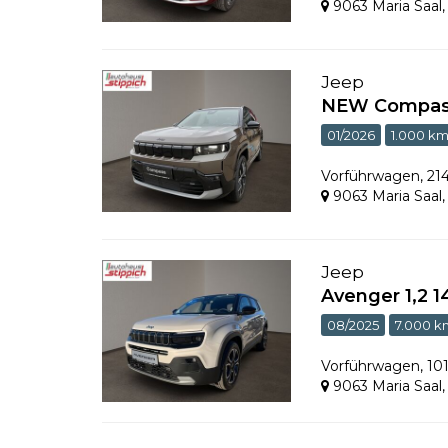
9063 Maria Saal
Jeep
NEW Compass 
01/2026
1.000 k
Vorführwagen
,
21
9063 Maria Saal
Jeep
Avenger 1,2 
08/2025
7.000 k
Vorführwagen
,
10
9063 Maria Saal