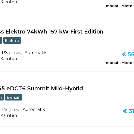
,
Kärnten
monatl. Miete
Elektro 74kWh 157 kW First Edition
m
Elektro
4 PS
,
Automatik
(157 KW)
€ 56
,
Kärnten
monatl. Miete
145 eDCT6 Summit Mild-Hybrid
m
Benzin
1 PS
,
Automatik
(74 KW)
€ 31
,
Kärnten