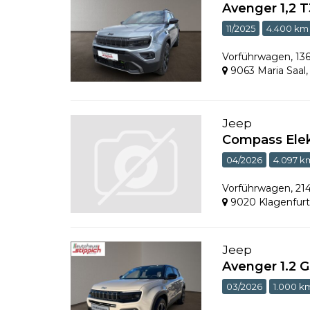
Avenger 1,2
11/2025
4.400 km
Vorführwagen
,
13
9063 Maria Saal
Jeep
Compass Ele
04/2026
4.097 k
Vorführwagen
,
21
9020 Klagenfur
Jeep
Avenger 1.2 
03/2026
1.000 k