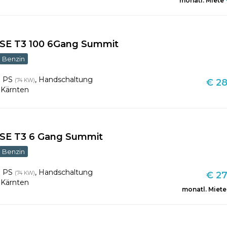
monatl. Miete
GSE T3 100 6Gang Summit
Benzin
1 PS
,
Handschaltung
(74 KW)
€ 28
,
Kärnten
GSE T3 6 Gang Summit
Benzin
1 PS
,
Handschaltung
(74 KW)
€ 27
,
Kärnten
monatl. Miete