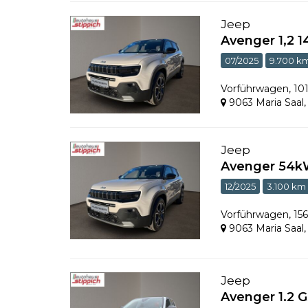
Jeep
Avenger 1,2 
07/2025
9.700 k
Vorführwagen
,
10
9063 Maria Saal
Jeep
Avenger 54k
12/2025
3.100 km
Vorführwagen
,
15
9063 Maria Saal
Jeep
Avenger 1.2 G