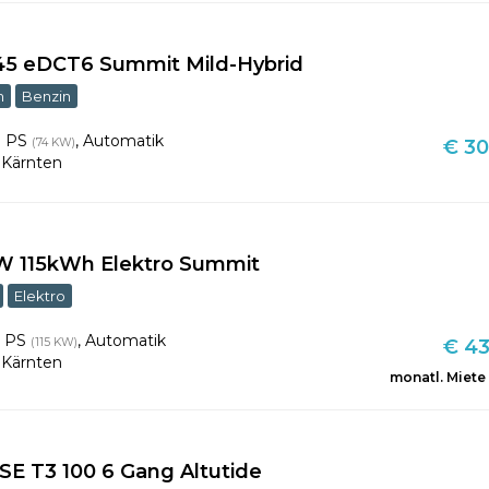
145 eDCT6 Summit Mild-Hybrid
m
Benzin
1 PS
,
Automatik
(74 KW)
€ 30
,
Kärnten
W 115kWh Elektro Summit
Elektro
6 PS
,
Automatik
(115 KW)
€ 43
,
Kärnten
monatl. Miete
SE T3 100 6 Gang Altutide