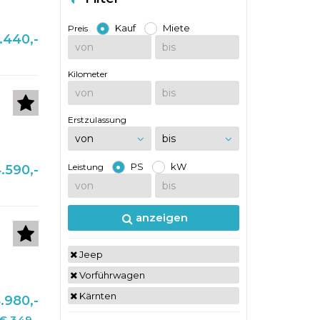
Kauf
Miete
Preis
.440,-
Kilometer
Erstzulassung
PS
kW
Leistung
.590,-
anzeigen
Jeep
Vorführwagen
Kärnten
.980,-
€ 349,-