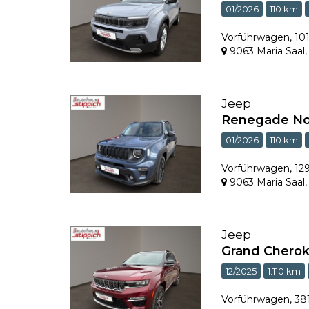
01/2026
110 km
Vorführwagen
,
10
9063 Maria Saal
Jeep
Renegade Nor
01/2026
110 km
Vorführwagen
,
12
9063 Maria Saal
Jeep
Grand Cherok
12/2025
1.110 km
Vorführwagen
,
38