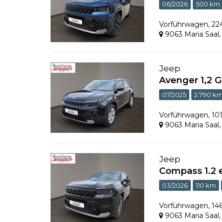
06/2026
500 km
Vorführwagen
,
22
9063 Maria Saal
Jeep
Avenger 1,2 G
07/2025
2.790 k
Vorführwagen
,
10
9063 Maria Saal
Jeep
Compass 1.2 
03/2026
110 km
Vorführwagen
,
14
9063 Maria Saal