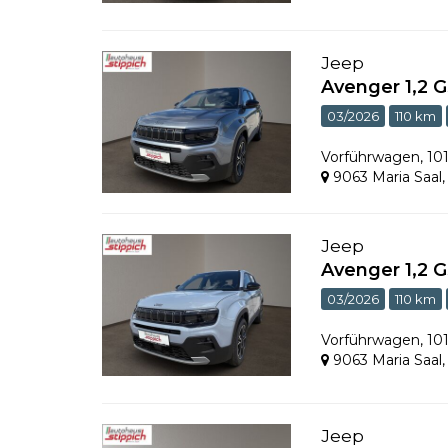
Jeep
Avenger 1,2 
03/2026
110 km
Vorführwagen
,
10
9063 Maria Saal
Jeep
Avenger 1,2 
03/2026
110 km
Vorführwagen
,
10
9063 Maria Saal
Jeep