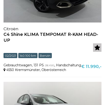
Citroën
C4 Shine KLIMA TEMPOMAT R-KAM HEAD-
UP
02/2021
140.100 km
Benzin
Gebrauchtwagen
,
131 PS
,
Handschaltung
(96 KW)
€ 11.990,-
4550 Kremsmünster
,
Oberösterreich