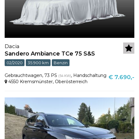
Dacia
Sandero Ambiance TCe 75 S&S
02/2020
35.900 km
Benzin
Gebrauchtwagen
,
73 PS
,
Handschaltung
(54 KW)
€ 7.690,-
4550 Kremsmünster
,
Oberösterreich