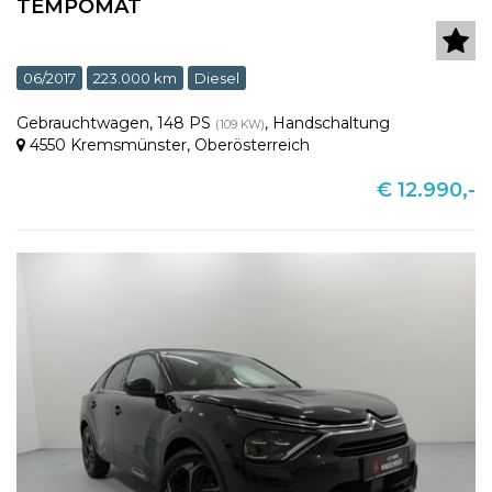
TEMPOMAT
06/2017
223.000 km
Diesel
Gebrauchtwagen
,
148 PS
,
Handschaltung
(109 KW)
4550 Kremsmünster
,
Oberösterreich
€ 12.990,-