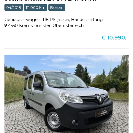
04/2018
111.000 km
Benzin
Gebrauchtwagen
,
116 PS
,
Handschaltung
(85 KW)
4550 Kremsmünster
,
Oberösterreich
€ 10.990,-