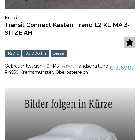
Ford
Transit Connect Kasten Trend L2 KLIMA 3-
SITZE AH
11/2016
183.000 km
Diesel
Gebrauchtwagen
,
101 PS
,
Handschaltung
(74 KW)
€ 3.690,-
4550 Kremsmünster
,
Oberösterreich