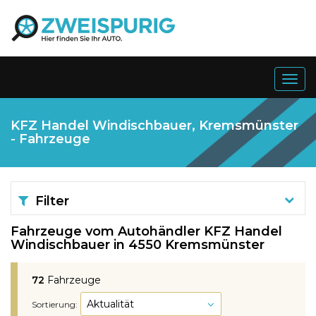
Togg
navig
KFZ Handel Windischbauer, Kremsmünster
- Fahrzeuge
Filter
Fahrzeuge vom Autohändler KFZ Handel
Windischbauer in 4550 Kremsmünster
72
Fahrzeuge
Sortierung: