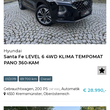
Hyundai
Santa Fe LEVEL 6 4WD KLIMA TEMPOMAT
PANO 360•KAM
01/2019
69.700 km
Diesel
Gebrauchtwagen
,
200 PS
,
Automatik
(147 KW)
€ 28.990,-
4550 Kremsmünster
,
Oberösterreich