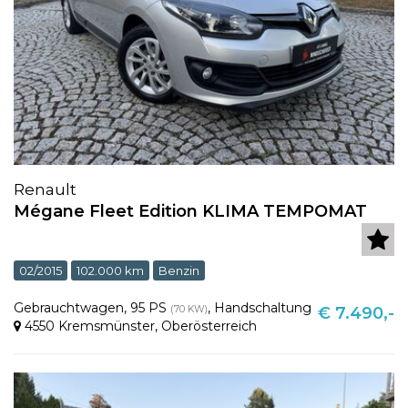
Renault
Mégane Fleet Edition KLIMA TEMPOMAT
02/2015
102.000 km
Benzin
Gebrauchtwagen
,
95 PS
,
Handschaltung
(70 KW)
€ 7.490,-
4550 Kremsmünster
,
Oberösterreich