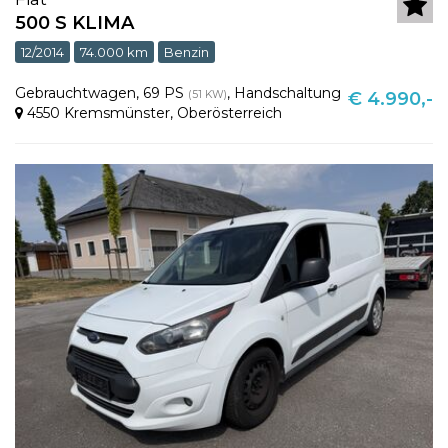
500 S KLIMA
12/2014
74.000 km
Benzin
Gebrauchtwagen
,
69 PS
,
Handschaltung
(51 KW)
€ 4.990,-
4550 Kremsmünster
,
Oberösterreich