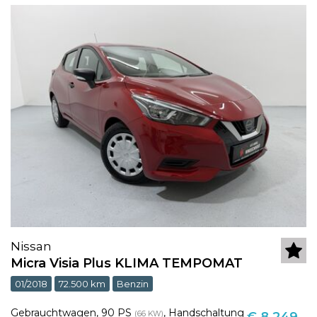
Nissan
Micra Visia Plus KLIMA TEMPOMAT
01/2018
72.500 km
Benzin
Gebrauchtwagen
,
90 PS
,
Handschaltung
(66 KW)
€ 8.249,-