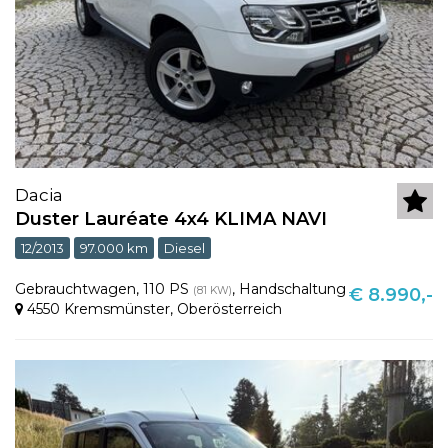
Dacia
Duster Lauréate 4x4 KLIMA NAVI
12/2013
97.000 km
Diesel
Gebrauchtwagen
,
110 PS
,
Handschaltung
(81 KW)
€ 8.990,-
4550 Kremsmünster
,
Oberösterreich