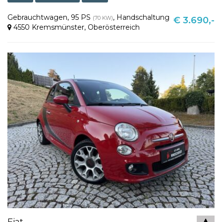
Gebrauchtwagen
,
95 PS
,
Handschaltung
(70 KW)
€ 3.690,-
4550 Kremsmünster
,
Oberösterreich
Fiat