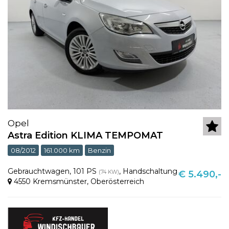
Opel
Astra Edition KLIMA TEMPOMAT
08/2012
161.000 km
Benzin
Gebrauchtwagen
,
101 PS
,
Handschaltung
(74 KW)
€ 5.490,-
4550 Kremsmünster
,
Oberösterreich