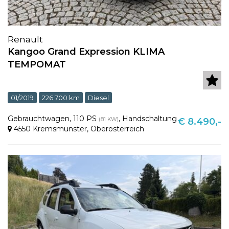
Renault
Kangoo Grand Expression KLIMA
TEMPOMAT
01/2019
226.700 km
Diesel
Gebrauchtwagen
,
110 PS
,
Handschaltung
(81 KW)
€ 8.490,-
4550 Kremsmünster
,
Oberösterreich