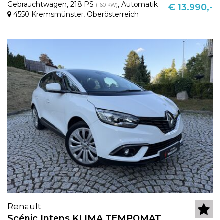
Gebrauchtwagen
,
218 PS
,
Automatik
(160 KW)
€ 13.990,-
4550 Kremsmünster
,
Oberösterreich
Renault
Scénic Intens KLIMA TEMPOMAT