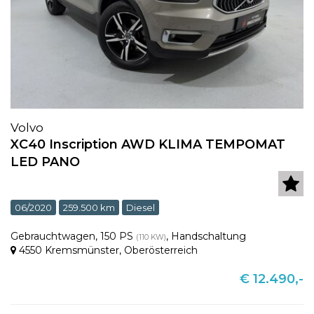
Volvo
XC40 Inscription AWD KLIMA TEMPOMAT
LED PANO
06/2020
259.500 km
Diesel
Gebrauchtwagen
,
150 PS
,
Handschaltung
(110 KW)
4550 Kremsmünster
,
Oberösterreich
€ 12.490,-