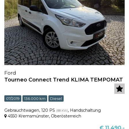
Ford
Tourneo Connect Trend KLIMA TEMPOMAT
07/2019
136.000 km
Diesel
Gebrauchtwagen
,
120 PS
,
Handschaltung
(88 KW)
4550 Kremsmünster
,
Oberösterreich
€ 11.490,-