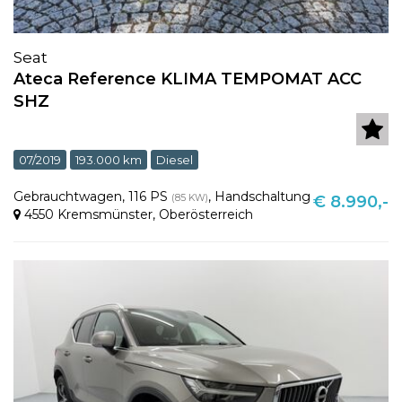
Seat
Ateca Reference KLIMA TEMPOMAT ACC
SHZ
07/2019
193.000 km
Diesel
Gebrauchtwagen
,
116 PS
,
Handschaltung
(85 KW)
€ 8.990,-
4550 Kremsmünster
,
Oberösterreich