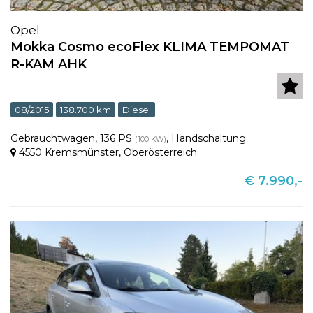
Opel
Mokka Cosmo ecoFlex KLIMA TEMPOMAT
R-KAM AHK
08/2015
138.700 km
Diesel
Gebrauchtwagen
,
136 PS
,
Handschaltung
(100 KW)
4550 Kremsmünster
,
Oberösterreich
€ 7.990,-