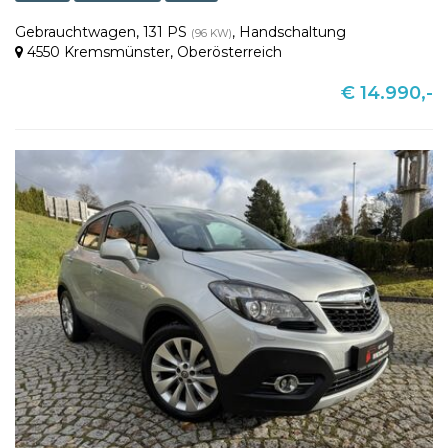
Gebrauchtwagen
,
131 PS
,
Handschaltung
(96 KW)
4550 Kremsmünster
,
Oberösterreich
€ 14.990,-