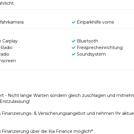
hrlicht
fahrkamera
Einparkhilfe vorne
e Carplay
Bluetooth
Radio
Freisprecheinrichtung
adio
Soundsystem
hscreen
ort - Nicht lange Warten sondern gleich zuschlagen und mitne
Erstzulassung!
s Finanzierungs- & Versicherungsangebot und nehmen Ihr aktuel
i Finanzierung über die Kia Finance möglich!*