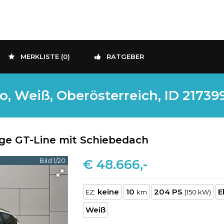
MERKLISTE (
0
)
RATGEBER
, Weiß, Oberösterreich, ID 21739
e GT-Line mit Schiebedach
Bild 1/20
€ 48.666,-
keine
10
204 PS
E
EZ:
km
(150 kW)
Weiß