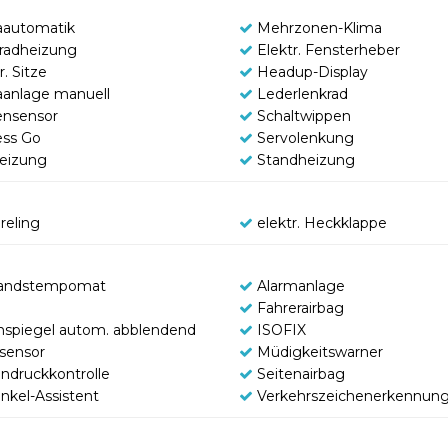
aautomatik
Mehrzonen-Klima
radheizung
Elektr. Fensterheber
r. Sitze
Headup-Display
aanlage manuell
Lederlenkrad
nsensor
Schaltwippen
ess Go
Servolenkung
heizung
Standheizung
reling
elektr. Heckklappe
andstempomat
Alarmanlage
Fahrerairbag
nspiegel autom. abblendend
ISOFIX
tsensor
Müdigkeitswarner
endruckkontrolle
Seitenairbag
inkel-Assistent
Verkehrszeichenerkennun