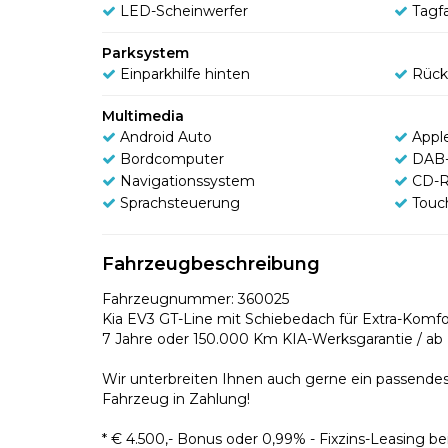
LED-Scheinwerfer
Tagfa
Parksystem
Einparkhilfe hinten
Rück
Multimedia
Android Auto
Appl
Bordcomputer
DAB-
Navigationssystem
CD-R
Sprachsteuerung
Touc
Fahrzeugbeschreibung
Fahrzeugnummer: 360025
Kia EV3 GT-Line mit Schiebedach für Extra-Komf
7 Jahre oder 150.000 Km KIA-Werksgarantie / ab 
Wir unterbreiten Ihnen auch gerne ein passende
Fahrzeug in Zahlung!
* € 4.500,- Bonus oder 0,99% - Fixzins-Leasing be