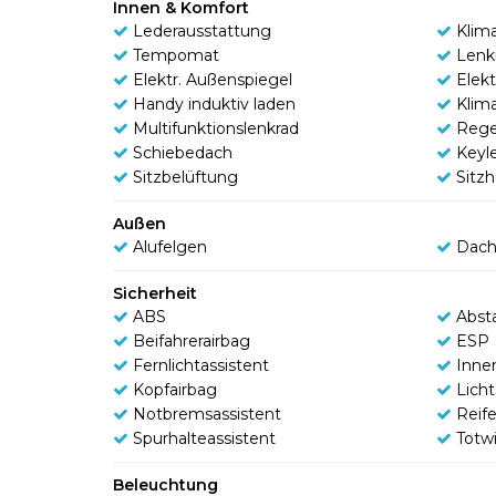
Innen & Komfort
Lederausstattung
Klim
Tempomat
Lenk
Elektr. Außenspiegel
Elekt
Handy induktiv laden
Klim
Multifunktionslenkrad
Rege
Schiebedach
Keyl
Sitzbelüftung
Sitz
Außen
Alufelgen
Dach
Sicherheit
ABS
Abst
Beifahrerairbag
ESP
Fernlichtassistent
Inne
Kopfairbag
Lich
Notbremsassistent
Reif
Spurhalteassistent
Totw
Beleuchtung