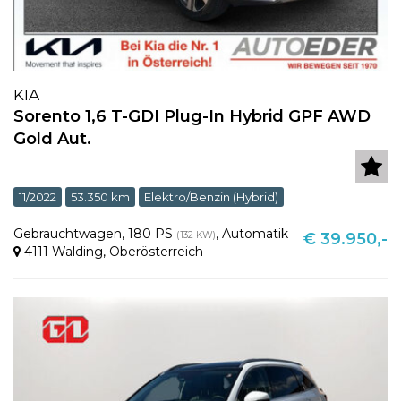
KIA
Sorento 1,6 T-GDI Plug-In Hybrid GPF AWD
Gold Aut.
11/2022
53.350 km
Elektro/Benzin (Hybrid)
Gebrauchtwagen
,
180 PS
,
Automatik
(132 KW)
€ 39.950,-
4111 Walding
,
Oberösterreich