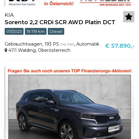
KIA
Sorento 2,2 CRDi SCR AWD Platin DCT
07/2025
19.719 km
Diesel
Gebrauchtwagen
,
193 PS
,
Automatik
(142 KW)
€ 57.890,-
4111 Walding
,
Oberösterreich