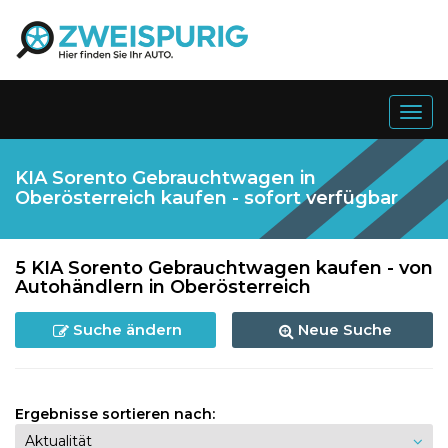
Togg
navig
KIA Sorento Gebrauchtwagen in
Oberösterreich kaufen - sofort verfügbar
5 KIA Sorento Gebrauchtwagen kaufen - von
Autohändlern in Oberösterreich
Suche ändern
Neue Suche
Ergebnisse sortieren nach: