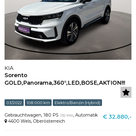
KIA
Sorento
GOLD,Panorama,360°,LED,BOSE,AKTION!!!
03/2022
108.000 km
Elektro/Benzin (Hybrid)
Gebrauchtwagen
,
180 PS
,
Automatik
(132 KW)
€ 32.880,-
4600 Wels
,
Oberösterreich