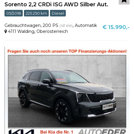
Sorento 2,2 CRDi ISG AWD Silber Aut.
05/2018
225.250 km
Diesel
Gebrauchtwagen
,
200 PS
,
Automatik
(147 KW)
€ 15.990,-
4111 Walding
,
Oberösterreich