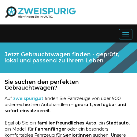
Togg
navig
Jetzt Gebrauchtwagen finden - geprüft,
lokal und passend zu Ihrem Leben
Sie suchen den perfekten
Gebrauchtwagen?
Auf
zweispurig.at
finden Sie Fahrzeuge von über 900
österreichischen Autohändlern –
geprüft, verfügbar und
sofort einsatzbereit
.
Egal ob Sie ein
familienfreundliches Auto
, ein
Stadtauto
,
ein Modell für
Fahranfänger
oder ein besonders
komfortables Fahrzeug für
Senior:innen
suchen: Unsere