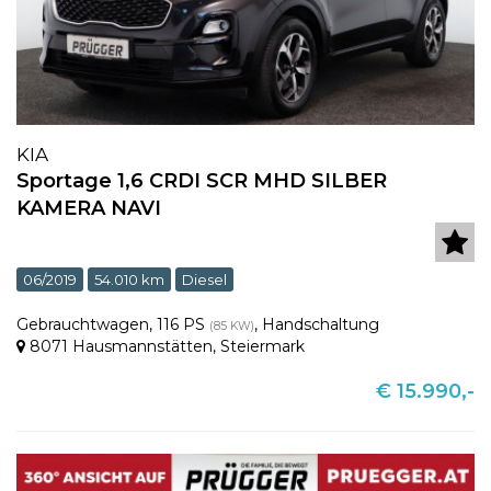
KIA
Sportage 1,6 CRDI SCR MHD SILBER
KAMERA NAVI
06/2019
54.010 km
Diesel
Gebrauchtwagen
,
116 PS
,
Handschaltung
(85 KW)
8071 Hausmannstätten
,
Steiermark
€ 15.990,-