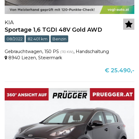
KIA
Sportage 1,6 TGDI 48V Gold AWD
08/2022
82.401 km
Benzin
Gebrauchtwagen
,
150 PS
,
Handschaltung
(110 KW)
8940 Liezen
,
Steiermark
€ 25.490,-