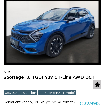
KIA
Sportage 1,6 TGDI 48V GT-Line AWD DCT
08/2022
36.081 km
Elektro/Benzin (Hybrid)
Gebrauchtwagen
,
180 PS
,
Automatik
(132 KW)
€ 32.990,-