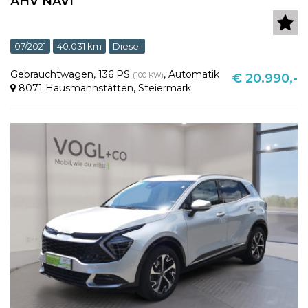
AHV NAVI
07/2021
40.031 km
Diesel
Gebrauchtwagen
,
136 PS
,
Automatik
(100 KW)
€ 20.990,-
8071 Hausmannstätten
,
Steiermark