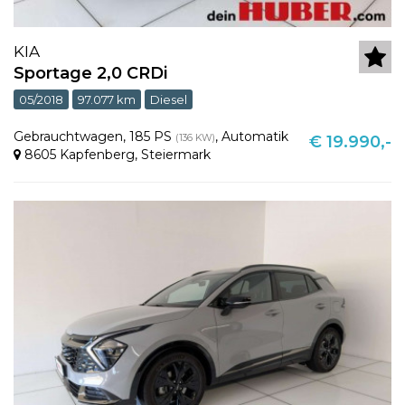
KIA
Sportage 2,0 CRDi
05/2018
97.077 km
Diesel
Gebrauchtwagen
,
185 PS
,
Automatik
(136 KW)
€ 19.990,-
8605 Kapfenberg
,
Steiermark