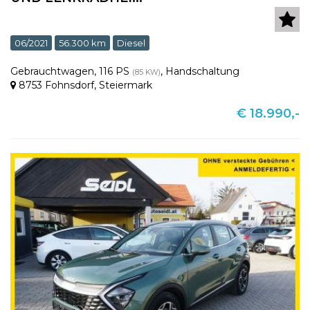
06/2021
56.300 km
Diesel
Gebrauchtwagen
,
116 PS
,
Handschaltung
(85 KW)
8753 Fohnsdorf
,
Steiermark
€ 18.990,-