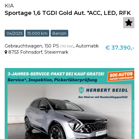
KIA
Sportage 1,6 TGDI Gold Aut. *ACC, LED, RFK
04/2025
15.000 km
Benzin
Gebrauchtwagen
,
150 PS
,
Automatik
(110 KW)
€ 37.390,-
8753 Fohnsdorf
,
Steiermark