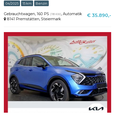
04/2025
15 km
Benzin
Gebrauchtwagen
,
160 PS
,
Automatik
(118 KW)
€ 35.890,-
8141 Premstätten
,
Steiermark