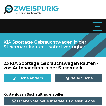
Togg
navig
KIA Sportage Gebrauchtwagen in der
Steiermark kaufen - sofort verfügbar
23 KIA Sportage Gebrauchtwagen kaufen -
von Autohändlern in der Steiermark
Suche ändern
Neue Suche
Kostenlosen Suchauftrag erstellen
Erhalten Sie neue Inserate zu dieser Suche