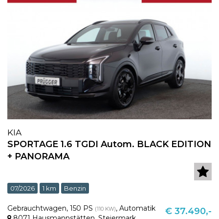
KIA
SPORTAGE 1.6 TGDI Autom. BLACK EDITION
+ PANORAMA
07/2026
1 km
Benzin
Gebrauchtwagen
,
150 PS
,
Automatik
(110 KW)
€ 37.490,-
8071 Hausmannstätten
,
Steiermark