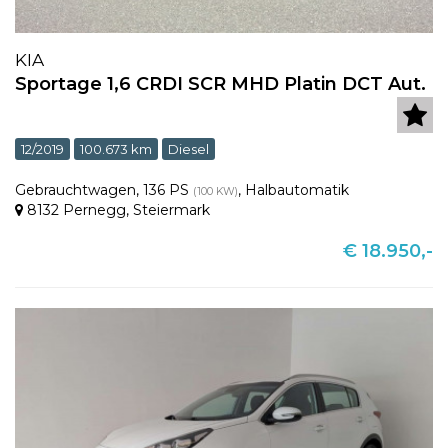
KIA
Sportage 1,6 CRDI SCR MHD Platin DCT Aut.
12/2019
100.673 km
Diesel
Gebrauchtwagen
,
136 PS
,
Halbautomatik
(100 KW)
8132 Pernegg
,
Steiermark
€ 18.950,-