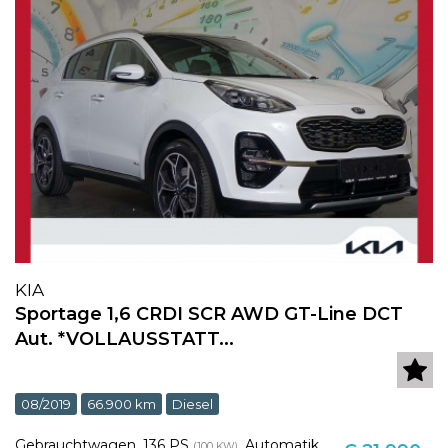
KIA
Sportage 1,6 CRDI SCR AWD GT-Line DCT
Aut. *VOLLAUSSTATT...
08/2019
66.900 km
Diesel
Gebrauchtwagen
,
136 PS
,
Automatik
(100 KW)