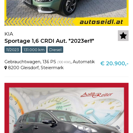
KIA
Sportage 1,6 CRDI Aut. *2023er!!*
11/2023
131.000 km
Diesel
Gebrauchtwagen
,
136 PS
,
Automatik
(100 KW)
€ 20.900,-
8200 Gleisdorf
,
Steiermark