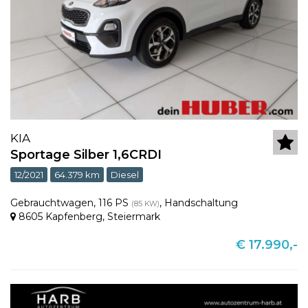
KIA
Sportage Silber 1,6CRDI
12/2021
64.379 km
Diesel
Gebrauchtwagen
,
116 PS
,
Handschaltung
(85 KW)
8605 Kapfenberg
,
Steiermark
€ 17.990,-