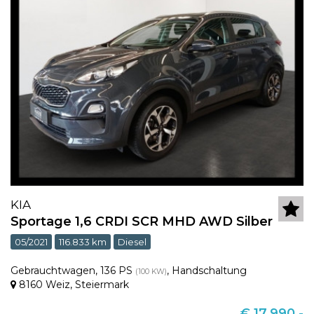
KIA
Sportage 1,6 CRDI SCR MHD AWD Silber
05/2021
116.833 km
Diesel
Gebrauchtwagen
,
136 PS
,
Handschaltung
(100 KW)
8160 Weiz
,
Steiermark
€ 17.990,-