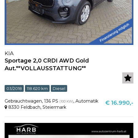
KIA
Sportage 2,0 CRDI AWD Gold
Aut.**VOLLAUSSTATTUNG**
03/2018
118.620 km
Diesel
Gebrauchtwagen
,
136 PS
,
Automatik
(100 KW)
€ 16.990,-
8330 Feldbach
,
Steiermark