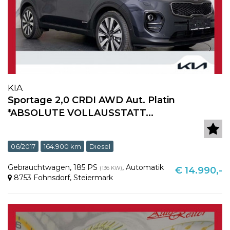
KIA
Sportage 2,0 CRDI AWD Aut. Platin
*ABSOLUTE VOLLAUSSTATT...
06/2017
164.900 km
Diesel
Gebrauchtwagen
,
185 PS
,
Automatik
(136 KW)
€ 14.990,-
8753 Fohnsdorf
,
Steiermark