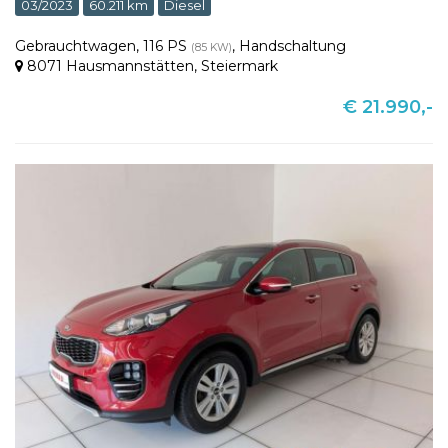
03/2023
60.211 km
Diesel
Gebrauchtwagen
,
116 PS
,
Handschaltung
(85 KW)
8071 Hausmannstätten
,
Steiermark
€ 21.990,-