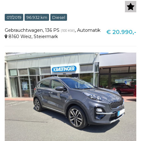
07/2019
96.932 km
Diesel
Gebrauchtwagen
,
136 PS
,
Automatik
(100 KW)
€ 20.990,-
8160 Weiz
,
Steiermark