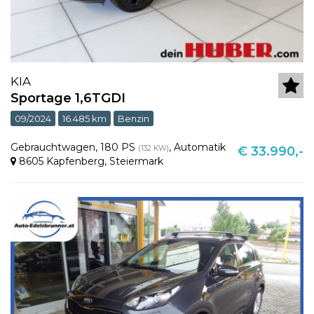
KIA
Sportage 1,6TGDI
09/2024
16.485 km
Benzin
Gebrauchtwagen
,
180 PS
,
Automatik
(132 KW)
€ 33.990,-
8605 Kapfenberg
,
Steiermark