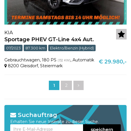
KIA
Sportage PHEV GT-Line 4x4 Aut.
07/2023
87.300 km
Elektro/Benzin (Hybrid)
Gebrauchtwagen
,
180 PS
,
Automatik
(132 KW)
€ 29.980,-
8200 Gleisdorf
,
Steiermark
1
2
Suchauftrag
Erhalten Sie neue Inserate zu dieser Suche.
speichern