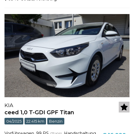
KIA
ceed 1,0 T-GDI GPF Titan
04/2025
22.415 km
Benzin
Vorführwagen
,
99 PS
,
Handschaltung
(73 KW)