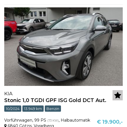
KIA
Stonic 1,0 TGDI GPF ISG Gold DCT Aut.
10/2024
13.949 km
Benzin
Vorführwagen
,
99 PS
,
Halbautomatik
(73 KW)
€ 19.900,-
6840 Götzis
,
Vorarlberg