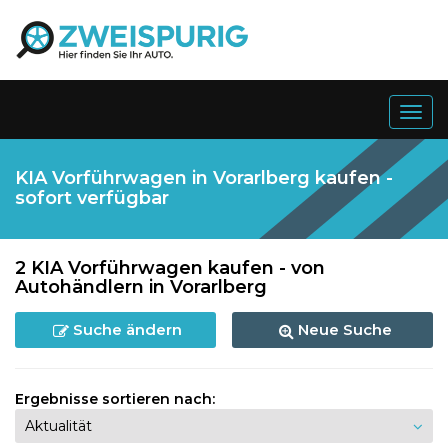
Togg
navig
KIA Vorführwagen in Vorarlberg kaufen -
sofort verfügbar
2 KIA Vorführwagen kaufen - von
Autohändlern in Vorarlberg
Suche ändern
Neue Suche
Ergebnisse sortieren nach: