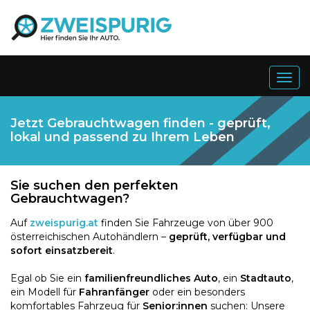
Togg
navig
Jetzt Gebrauchtwagen finden - geprüft,
lokal und passend zu Ihrem Leben
Sie suchen den perfekten
Gebrauchtwagen?
Auf
zweispurig.at
finden Sie Fahrzeuge von über 900
österreichischen Autohändlern –
geprüft, verfügbar und
sofort einsatzbereit
.
Egal ob Sie ein
familienfreundliches Auto
, ein
Stadtauto
,
ein Modell für
Fahranfänger
oder ein besonders
komfortables Fahrzeug für
Senior:innen
suchen: Unsere