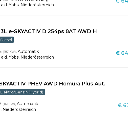
€ 64
a.d. Ybbs
,
Niederösterreich
3.3L e-SKYACTIV D 254ps 8AT AWD H
Diesel
PS
,
Automatik
(187 KW)
€ 64
a.d. Ybbs
,
Niederösterreich
e-SKYACTIV PHEV AWD Homura Plus Aut.
Elektro/Benzin (Hybrid)
PS
,
Automatik
(141 KW)
€ 63
g
,
Niederösterreich