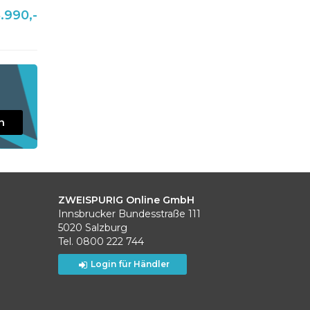
.990,-
n
ZWEISPURIG Online GmbH
Innsbrucker Bundesstraße 111
5020 Salzburg
Tel. 0800 222 744
Login für Händler