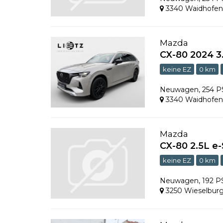
3340 Waidhofen 
Mazda
CX-80 2024 
keine EZ
0 km
Neuwagen
,
254 
3340 Waidhofen 
Mazda
CX-80 2.5L 
keine EZ
0 km
Neuwagen
,
192 
3250 Wieselbur