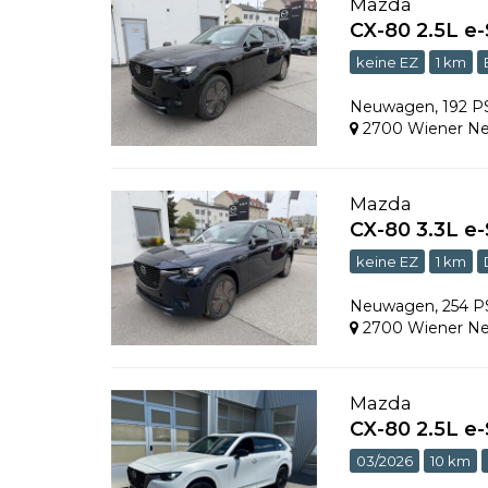
Mazda
CX-80 2.5L 
keine EZ
1 km
Neuwagen
,
192 
2700 Wiener Ne
Mazda
CX-80 3.3L e
keine EZ
1 km
Neuwagen
,
254 
2700 Wiener Ne
Mazda
CX-80 2.5L e
03/2026
10 km