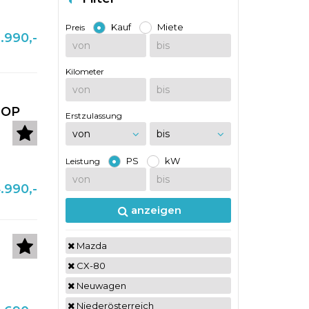
Kauf
Miete
Preis
.990,-
Kilometer
LOP
Erstzulassung
PS
kW
Leistung
.990,-
anzeigen
Mazda
CX-80
Neuwagen
Niederösterreich