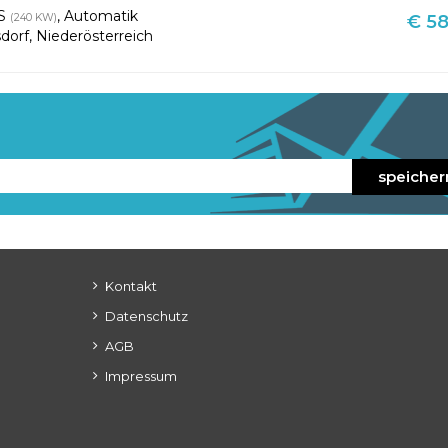
PS
,
Automatik
(240 KW)
€ 58
dorf
,
Niederösterreich
speicher
Kontakt
Datenschutz
AGB
Impressum