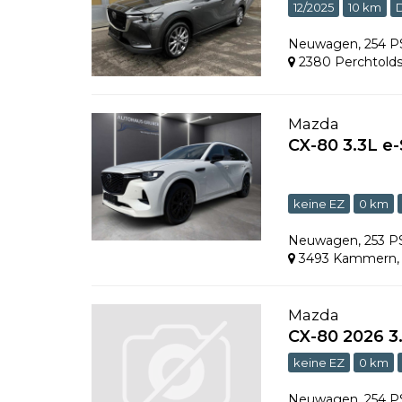
12/2025
10 km
Neuwagen
,
254 
2380 Perchtolds
Mazda
CX-80 3.3L 
keine EZ
0 km
Neuwagen
,
253 
3493 Kammern
Mazda
CX-80 2026 
keine EZ
0 km
Neuwagen
,
254 