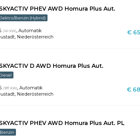
e-SKYACTIV PHEV AWD Homura Plus Aut.
Elektro/Benzin (Hybrid)
PS
,
Automatik
(141 KW)
€ 65
ustadt
,
Niederösterreich
-SKYACTIV D AWD Homura Plus Aut.
Diesel
PS
,
Automatik
(187 KW)
€ 68
ustadt
,
Niederösterreich
-SKYACTIV PHEV AWD Homura Plus Aut. PL
Benzin