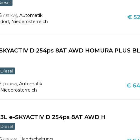
Diesel
PS
,
Automatik
(187 KW)
€ 52
dorf
,
Niederösterreich
e-SKYACTIV D 254ps 8AT AWD HOMURA PLUS B
Diesel
PS
,
Automatik
(186 KW)
€ 64
,
Niederösterreich
3.3L e-SKYACTIV D 254ps 8AT AWD H
Diesel
PS
,
Handschaltung
(187 KW)