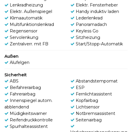
Lenkradheizung
Elektr. Fensterheber
Elektr. Außenspiegel
Handy induktiv laden
Klimaautomatik
Lederlenkrad
Multifunktionslenkrad
Panoramadach
Regensensor
Keyless Go
Servolenkung
Sitzheizung
Zentralverr. mit FB
Start/Stopp-Automatik
Außen
Alufelgen
Sicherheit
ABS
Abstandstempomat
Beifahrerairbag
ESP
Fahrerairbag
Fernlichtassistent
Innenspiegel autom.
Kopfairbag
abblendend
Lichtsensor
Müdigkeitswarner
Notbremsassistent
Reifendruckkontrolle
Seitenairbag
Spurhalteassistent