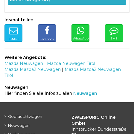
Inserat teilen
WhatsApp
SMS
E-Mail
Facebook
Weitere Angebote:
Mazda Neuwagen
|
Mazda Neuwagen Tirol
Mazda Mazda2 Neuwagen
|
Mazda Mazda2 Neuwagen
Tirol
Neuwagen
Hier finden Sie alle Infos zu allen
Neuwagen
Gebrauchtwagen
ZWEISPURIG Online
GmbH
Neuwagen
Innsbrucker Bundesstraße