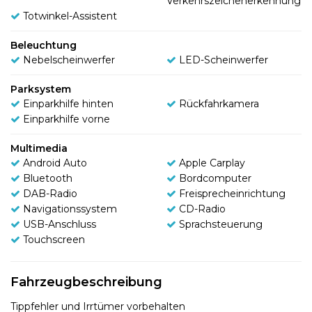
Verkehrszeichenerkennung
Totwinkel-Assistent
Beleuchtung
Nebelscheinwerfer
LED-Scheinwerfer
Parksystem
Einparkhilfe hinten
Rückfahrkamera
Einparkhilfe vorne
Multimedia
Android Auto
Apple Carplay
Bluetooth
Bordcomputer
DAB-Radio
Freisprecheinrichtung
Navigationssystem
CD-Radio
USB-Anschluss
Sprachsteuerung
Touchscreen
Fahrzeugbeschreibung
Tippfehler und Irrtümer vorbehalten