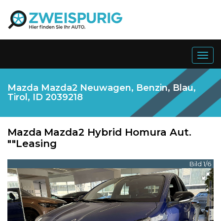
Togg
navig
Mazda Mazda2 Neuwagen, Benzin, Blau,
Tirol, ID 2039218
Mazda
Mazda2 Hybrid Homura Aut.
""Leasing
Bild 1/6