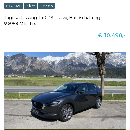
06/2026
3 km
Benzin
Tageszulassung
,
140 PS
,
Handschaltung
(103 KW)
6068 Mils
,
Tirol
€ 30.490,-