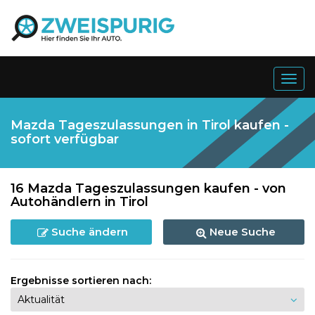
Togg
navig
Mazda Tageszulassungen in Tirol kaufen -
sofort verfügbar
16 Mazda Tageszulassungen kaufen - von
Autohändlern in Tirol
Suche ändern
Neue Suche
Ergebnisse sortieren nach: