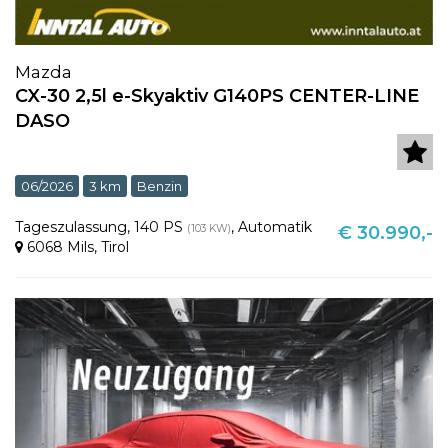
Mazda
CX-30 2,5l e-Skyaktiv G140PS CENTER-LINE
DASO
06/2026
3 km
Benzin
Tageszulassung
,
140 PS
,
Automatik
(103 KW)
€ 30.990,-
6068 Mils
,
Tirol