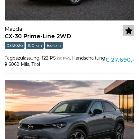
Mazda
CX-30 Prime-Line 2WD
03/2026
100 km
Benzin
Tageszulassung
,
122 PS
,
Handschaltung
(90 KW)
€ 27.690,-
6068 Mils
,
Tirol