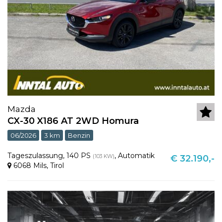
Mazda
CX-30 X186 AT 2WD Homura
06/2026
3 km
Benzin
Tageszulassung
,
140 PS
,
Automatik
(103 KW)
€ 32.190,-
6068 Mils
,
Tirol