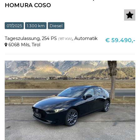
HOMURA COSO
07/2025
1.300 km
Diesel
Tageszulassung
,
254 PS
,
Automatik
(187 KW)
€ 59.490,-
6068 Mils
,
Tirol