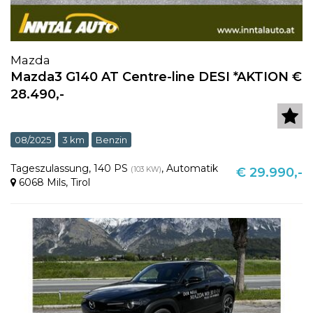
Mazda
Mazda3 G140 AT Centre-line DESI *AKTION €
28.490,-
08/2025
3 km
Benzin
Tageszulassung
,
140 PS
,
Automatik
(103 KW)
€ 29.990,-
6068 Mils
,
Tirol