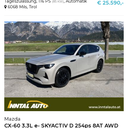
Tageszulassung
,
116 PS
,
Automatik
(85 KW)
€ 25.590,-
6068 Mils
,
Tirol
Mazda
CX-60 3.3L e- SKYACTIV D 254ps 8AT AWD