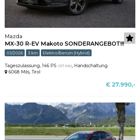
Mazda
MX-30 R-EV Makoto SONDERANGEBOT!!!
03/2026
3 km
Elektro/Benzin (Hybrid)
Tageszulassung
,
146 PS
,
Handschaltung
(107 KW)
6068 Mils
,
Tirol
€ 27.990,-