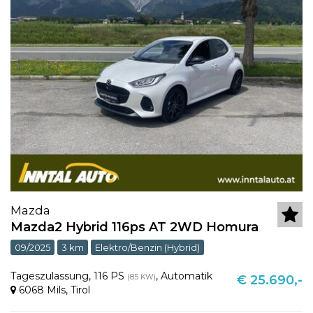
Mazda
Mazda2 Hybrid 116ps AT 2WD Homura
09/2025
3 km
Elektro/Benzin (Hybrid)
Tageszulassung
,
116 PS
,
Automatik
(85 KW)
€ 25.690,-
6068 Mils
,
Tirol