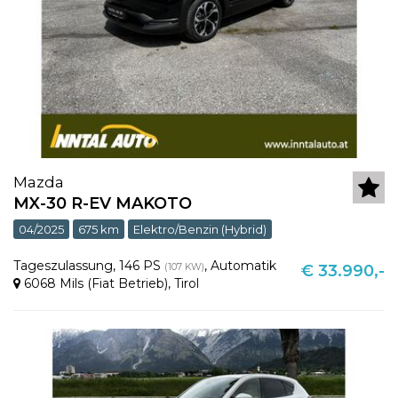
Mazda
MX-30 R-EV MAKOTO
04/2025
675 km
Elektro/Benzin (Hybrid)
Tageszulassung
,
146 PS
,
Automatik
(107 KW)
€ 33.990,-
6068 Mils (Fiat Betrieb)
,
Tirol