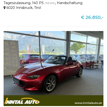
Tageszulassung
,
140 PS
,
Handschaltung
(103 KW)
6020 Innsbruck
,
Tirol
€ 26.850,-