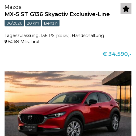
Mazda
MX-5 ST G136 Skyactiv Exclusive-Line
06/2026
20 km
Benzin
Tageszulassung
,
136 PS
,
Handschaltung
(100 KW)
6068 Mils
,
Tirol
€ 34.590,-