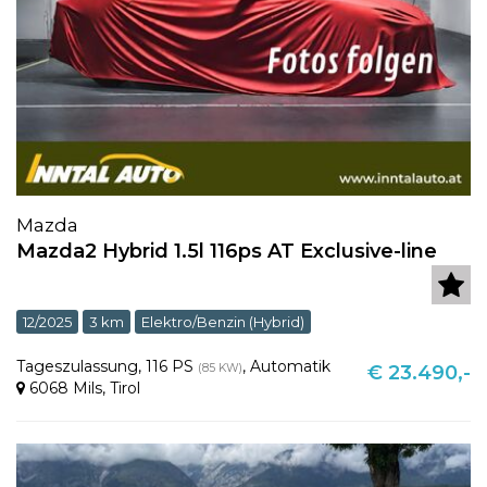
Mazda
Mazda2 Hybrid 1.5l 116ps AT Exclusive-line
12/2025
3 km
Elektro/Benzin (Hybrid)
Tageszulassung
,
116 PS
,
Automatik
(85 KW)
€ 23.490,-
6068 Mils
,
Tirol