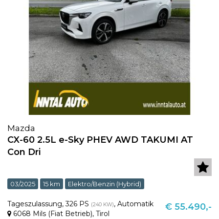
Mazda
CX-60 2.5L e-Sky PHEV AWD TAKUMI AT
Con Dri
03/2025
15 km
Elektro/Benzin (Hybrid)
Tageszulassung
,
326 PS
,
Automatik
(240 KW)
€ 55.490,-
6068 Mils (Fiat Betrieb)
,
Tirol