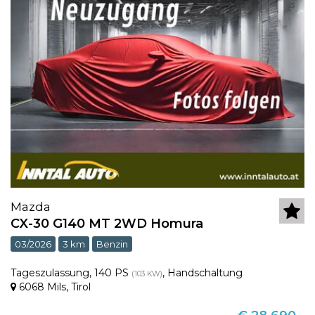
Mazda
CX-30 G140 MT 2WD Homura
03/2026
3 km
Benzin
Tageszulassung
,
140 PS
,
Handschaltung
(103 KW)
6068 Mils
,
Tirol