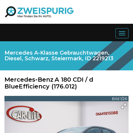
Togg
navig
Mercedes A-Klasse Gebrauchtwagen,
Diesel, Schwarz, Steiermark, ID 2219213
Mercedes-Benz
A 180 CDI / d
BlueEfficiency (176.012)
Bild 1/26