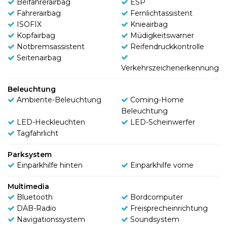
Beifahrerairbag
ESP
Fahrerairbag
Fernlichtassistent
ISOFIX
Knieairbag
Kopfairbag
Müdigkeitswarner
Notbremsassistent
Reifendruckkontrolle
Seitenairbag
Verkehrszeichenerkennung
Beleuchtung
Ambiente-Beleuchtung
Coming-Home
Beleuchtung
LED-Heckleuchten
LED-Scheinwerfer
Tagfahrlicht
Parksystem
Einparkhilfe hinten
Einparkhilfe vorne
Multimedia
Bluetooth
Bordcomputer
DAB-Radio
Freisprecheinrichtung
Navigationssystem
Soundsystem