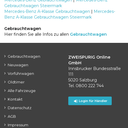
Mercedes-Benz Gebrauchtwagen
|
Mercedes-Benz
Gebrauchtwagen Steiermark
Mercedes-Benz A-Klasse Gebrauchtwagen
|
Mercedes-
Benz A-Klasse Gebrauchtwagen Steiermark
Gebrauchtwagen
Hier finden Sie alle Infos zu allen
Gebrauchtwagen
Gebrauchtwagen
ZWEISPURIG Online
GmbH
Neuwagen
Innsbrucker Bundesstraße
Vorführwagen
111
5020 Salzburg
Oldtimer
Tel. 0800 222 744
Alle Fahrzeuge
Kontakt
Login für Händler
Datenschutz
AGB
Impressum