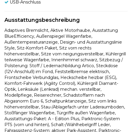
USB-Anschluss
Ausstattungsbeschreibung
Adaptives Bremslicht, Aktive Motorhaube, Ausstattung
BlueEfficiency, Außenspiegel Wagenfarbe,
Außentemperaturanzeige, Design- und Ausstattungslinie
Style, Sitz-Komfort-Paket, Sitz vorn rechts
höhenverstellbar, Sitze vorn neigungsverstellbar, Kühlergrill
teilweise Wagenfarbe, Innenhimmel schwarz, Sitzbezug /
Polsterung: Stoff / Ledernachbildung Artico, Steckdose
(12V-Anschluß) im Fond, Feststellbremse elektrisch,
Frontscheibe Verbundglas, Heckscheibe heizbar (ESG),
Komfort-Fahrwerk (Agility Control), Kühlergrill Diamant-
Optik, Lenksäule (Lenkrad) mechan. verstellbar,
Modellpflege, Reiserechner, Schadstoffarm nach
Abgasnorm Euro 6, Schaltpunktanzeige, Sitz vorn links
höhenverstellbar, Stau-/Ablagefach unter Laderaumboden,
Stoßfänger Wagenfarbe, Türgriffe außen Wagenfarbe,
Ausstattungs-Paket: A - Edition Plus, Parktronic-System
PTS (vorn und hinten), Schalt-/Wählhebelgriff Leder,
Fahrassistenz-System: aktiver Park-Assistent, Parktronic-