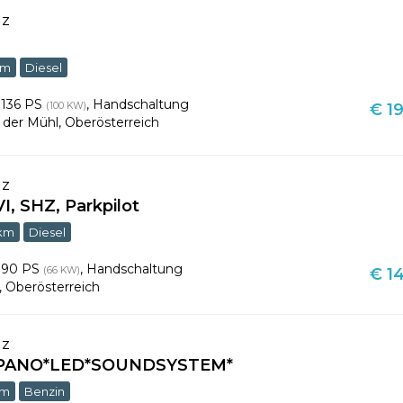
nz
km
Diesel
,
136 PS
,
Handschaltung
(100 KW)
€ 19
 der Mühl
,
Oberösterreich
nz
I, SHZ, Parkpilot
 km
Diesel
,
90 PS
,
Handschaltung
(66 KW)
€ 14
,
Oberösterreich
nz
* PANO*LED*SOUNDSYSTEM*
km
Benzin