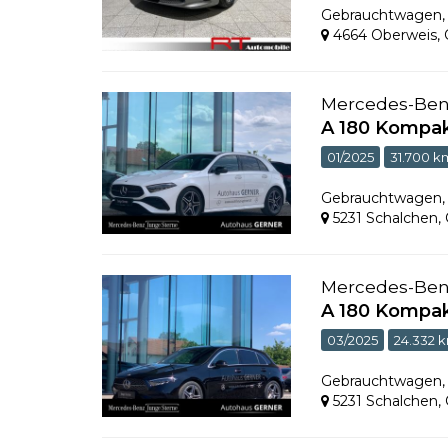
Gebrauchtwagen
4664 Oberweis
,
Mercedes-Be
A 180 Kompak
01/2025
31.700 k
Gebrauchtwagen
5231 Schalchen
,
Mercedes-Be
A 180 Kompak
03/2025
24.332 
Gebrauchtwagen
5231 Schalchen
,