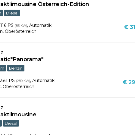
aktlimousine Österreich-Edition
m
Diesel
,
116 PS
,
Automatik
(85 KW)
€ 31
en
,
Oberösterreich
nz
atic*Panorama*
km
Benzin
,
381 PS
,
Automatik
(280 KW)
€ 29
k
,
Oberösterreich
nz
aktlimousine
m
Diesel