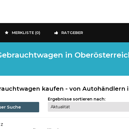
MERKLISTE (
0
)
RATGEBER
ebrauchtwagen in Oberösterreich
rauchtwagen kaufen - von Autohändlern i
Ergebnisse sortieren nach:
eser Suche
nz