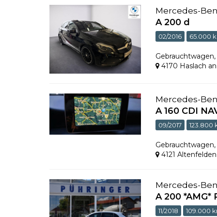
Mercedes-Be
A 200 d
02/2016
65.000 
Gebrauchtwagen
4170 Haslach an
Mercedes-Be
A 160 CDI NAV
09/2017
123.800
Gebrauchtwagen
4121 Altenfelden
Mercedes-Be
A 200 *AMG
11/2018
109.000 