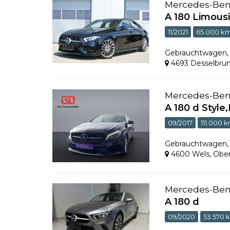
Mercedes-Be
A 180 Limousi
11/2021
65.000 k
Gebrauchtwagen
4693 Desselbru
Mercedes-Be
A 180 d Style
09/2017
111.000 
Gebrauchtwagen
4600 Wels
,
Ober
Mercedes-Be
A 180 d
09/2020
53.570 