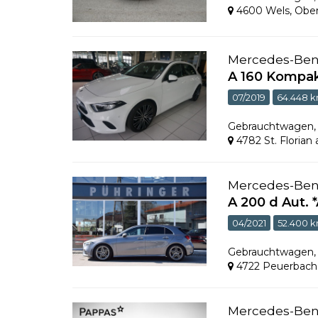
4600 Wels
,
Ober
Mercedes-Be
A 160 Kompak
07/2019
64.448 
Gebrauchtwagen
4782 St. Florian
Mercedes-Be
A 200 d Aut. 
04/2021
52.400 
Gebrauchtwagen
4722 Peuerbach
Mercedes-Be