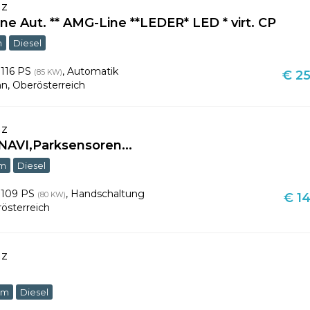
nz
ne Aut. ** AMG-Line **LEDER* LED * virt. CP
m
Diesel
,
116 PS
,
Automatik
(85 KW)
€ 25
nn
,
Oberösterreich
nz
,NAVI,Parksensoren...
km
Diesel
,
109 PS
,
Handschaltung
(80 KW)
€ 14
österreich
nz
km
Diesel