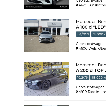
Gebrauchtwagen
4623 Gunskirch
Mercedes-Be
A 180 d *LE
04/2021
121.000 
Gebrauchtwagen
4600 Wels
,
Ober
Mercedes-Be
A 200 d TOP 
10/2019
113.000 
Gebrauchtwagen
4910 Ried im In