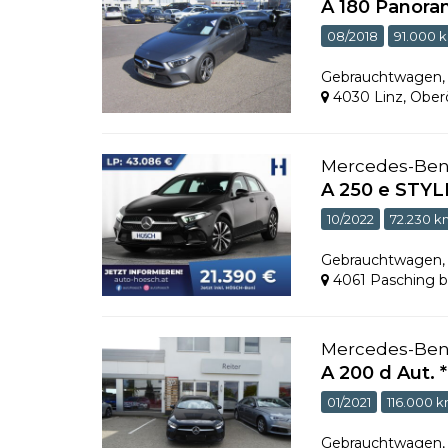
A 180 Panora
08/2018
91.000 
Gebrauchtwagen
4030 Linz
,
Oberö
Mercedes-Be
A 250 e STY
10/2022
72.230 
Gebrauchtwagen
4061 Pasching b
Mercedes-Be
A 200 d Aut.
01/2021
116.000 
Gebrauchtwagen