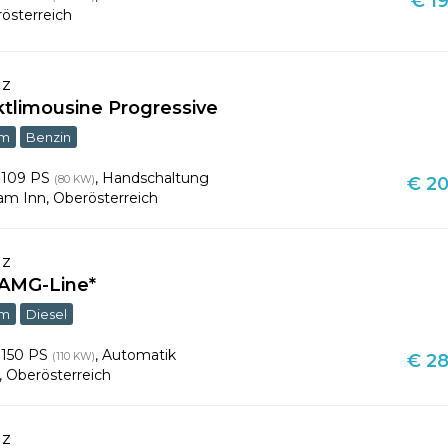
€ 19
österreich
nz
tlimousine Progressive
km
Benzin
,
109 PS
,
Handschaltung
(80 KW)
€ 20
 am Inn
,
Oberösterreich
nz
*AMG-Line*
km
Diesel
,
150 PS
,
Automatik
(110 KW)
€ 28
,
Oberösterreich
nz