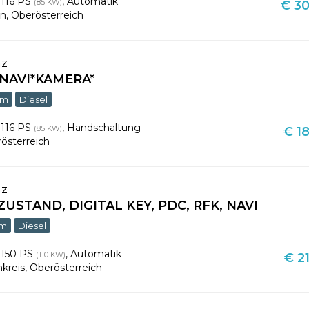
,
116 PS
,
Automatik
(85 KW)
€ 30
en
,
Oberösterreich
nz
D*NAVI*KAMERA*
km
Diesel
,
116 PS
,
Handschaltung
(85 KW)
€ 18
österreich
nz
ZUSTAND, DIGITAL KEY, PDC, RFK, NAVI
km
Diesel
,
150 PS
,
Automatik
(110 KW)
€ 21
nkreis
,
Oberösterreich