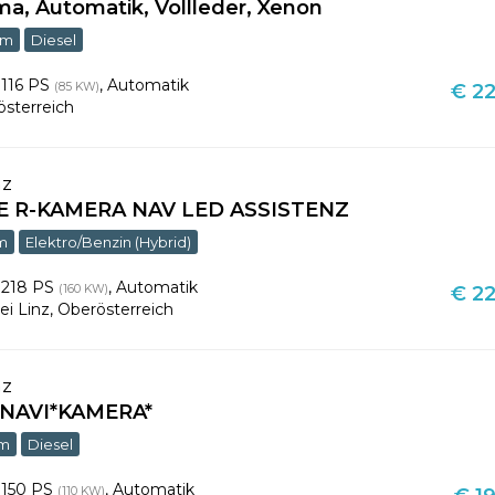
ma, Automatik, Vollleder, Xenon
km
Diesel
,
116 PS
,
Automatik
(85 KW)
€ 22
sterreich
nz
LE R-KAMERA NAV LED ASSISTENZ
km
Elektro/Benzin (Hybrid)
,
218 PS
,
Automatik
(160 KW)
€ 22
ei Linz
,
Oberösterreich
nz
 *NAVI*KAMERA*
km
Diesel
,
150 PS
,
Automatik
(110 KW)