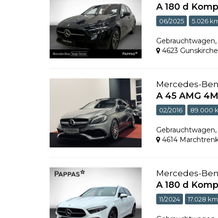
A 180 d Komp
06/2025
5.026 k
Gebrauchtwagen
4623 Gunskirch
Mercedes-Be
A 45 AMG 4M
02/2016
89.000 
Gebrauchtwagen
4614 Marchtren
Mercedes-Be
A 180 d Komp
11/2024
17.028 k