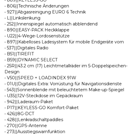
• 806||Technische Änderungen
• 927||Abgasreinigung EURO 6 Technik
• L||Linkslenkung
• 252||Innenspiegel automatisch abblendend
• 890||EASY-PACK Heckklappe
• U22||4-Wege-Lordosenstütze
• 897||Kabelloses Ladesystem für mobile Endgeräte vorn
• 537||Digitales Radio
• B51||TIREFIT
• B59||DYNAMIC SELECT
• 25R||43.2 cm (17) Leichtmetallräder im 5-Doppelspeichen-
Design
• V50||SPEED + LOADINDEX 91W
• 01U||Digitales Extra: Vorrüstung für Navigationsdienste
• 543||Sonnenblende mit beleuchtetem Make-up-Spiegel
• U35||12V-Steckdose im Gepäckraum
• 942||Laderaum-Paket
• P17||KEYLESS-GO Komfort-Paket
• 426||8G-DCT
• 428||Lenkradschaltpaddles
• 270||GPS-Antenne
• 273||Ausstiegswarnfunktion