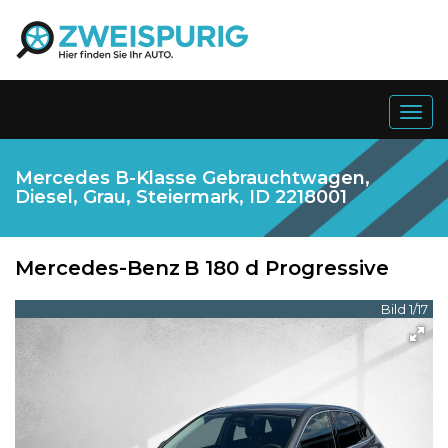
Togg
navig
Mercedes B-Klasse Gebrauchtwagen,
Diesel, Grau, Steiermark, ID 2218001
Mercedes-Benz
B 180 d Progressive
Bild 1/17