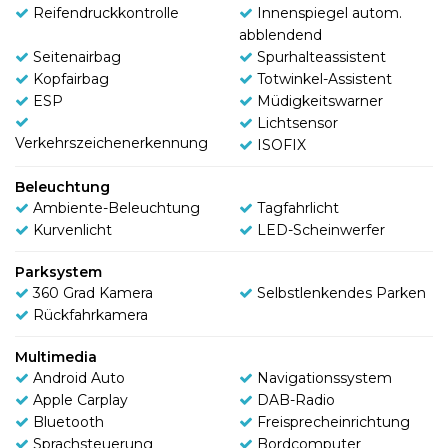
Reifendruckkontrolle
Innenspiegel autom.
abblendend
Seitenairbag
Spurhalteassistent
Kopfairbag
Totwinkel-Assistent
ESP
Müdigkeitswarner
Lichtsensor
Verkehrszeichenerkennung
ISOFIX
Beleuchtung
Ambiente-Beleuchtung
Tagfahrlicht
Kurvenlicht
LED-Scheinwerfer
Parksystem
360 Grad Kamera
Selbstlenkendes Parken
Rückfahrkamera
Multimedia
Android Auto
Navigationssystem
Apple Carplay
DAB-Radio
Bluetooth
Freisprecheinrichtung
Sprachsteuerung
Bordcomputer