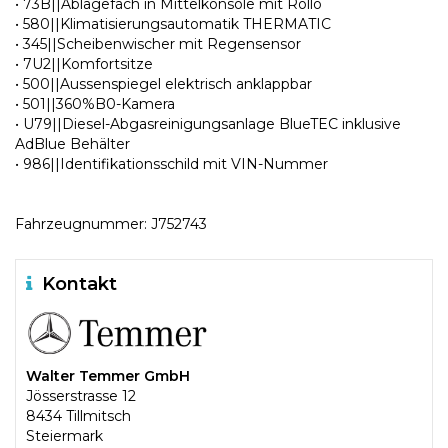
• 73B||Ablagefach in Mittelkonsole mit Rollo
• 580||Klimatisierungsautomatik THERMATIC
• 345||Scheibenwischer mit Regensensor
• 7U2||Komfortsitze
• 500||Aussenspiegel elektrisch anklappbar
• 501||360%B0-Kamera
• U79||Diesel-Abgasreinigungsanlage BlueTEC inklusive
AdBlue Behälter
• 986||Identifikationsschild mit VIN-Nummer
Fahrzeugnummer: J752743
Kontakt
Walter Temmer GmbH
Jösserstrasse 12
8434 Tillmitsch
Steiermark