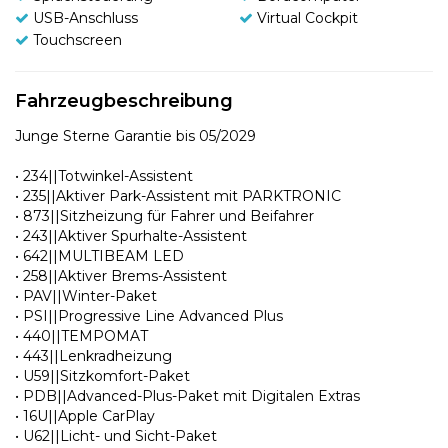
USB-Anschluss
Virtual Cockpit
Touchscreen
Fahrzeugbeschreibung
Junge Sterne Garantie bis 05/2029
• 234||Totwinkel-Assistent
• 235||Aktiver Park-Assistent mit PARKTRONIC
• 873||Sitzheizung für Fahrer und Beifahrer
• 243||Aktiver Spurhalte-Assistent
• 642||MULTIBEAM LED
• 258||Aktiver Brems-Assistent
• PAV||Winter-Paket
• PSI||Progressive Line Advanced Plus
• 440||TEMPOMAT
• 443||Lenkradheizung
• U59||Sitzkomfort-Paket
• PDB||Advanced-Plus-Paket mit Digitalen Extras
• 16U||Apple CarPlay
• U62||Licht- und Sicht-Paket