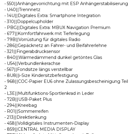
• 550||Anhängevorrichtung mit ESP Anhängerstabilisierung
• U40||Trennnetz
• 14U||Digitales Extra: Smartphone Integration
• 310||Doppelcupholder
• PBG||Digitales Extra: MBUX Navigation Premium
• 677||Komfortfahrwerk mit Tieferlegung
• 79B||Vorrüstung für digitales Radio
• 286||Gepäcknetz an Fahrer- und Beifahrerlehne
• 321||Fingerabdrucksensor
• 840||Wärmedämmend dunkel getöntes Glas
• U54||Verbundlenkerachse
• 567||Fondsitze längs verstellbar
• 8U8||i-Size Kindersitzbefestigung
• 968||COC-Papier EU6 ohne Zulassungsbescheinigung Teil
2
• L3E||Multifunktions-Sportlenkrad in Leder
• 72B||USB-Paket Plus
• 294||Kneebag
• R01||Sommerreifen
• 213||Direktlenkung
• 458||Volldigitales Instrumenten-Display
• 859||CENTRAL MEDIA DISPLAY