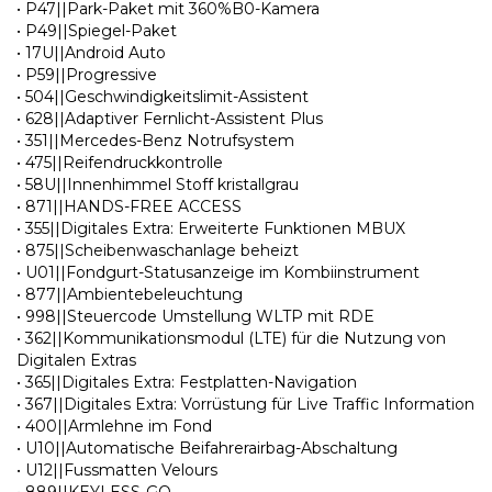
• P47||Park-Paket mit 360%B0-Kamera
• P49||Spiegel-Paket
• 17U||Android Auto
• P59||Progressive
• 504||Geschwindigkeitslimit-Assistent
• 628||Adaptiver Fernlicht-Assistent Plus
• 351||Mercedes-Benz Notrufsystem
• 475||Reifendruckkontrolle
• 58U||Innenhimmel Stoff kristallgrau
• 871||HANDS-FREE ACCESS
• 355||Digitales Extra: Erweiterte Funktionen MBUX
• 875||Scheibenwaschanlage beheizt
• U01||Fondgurt-Statusanzeige im Kombiinstrument
• 877||Ambientebeleuchtung
• 998||Steuercode Umstellung WLTP mit RDE
• 362||Kommunikationsmodul (LTE) für die Nutzung von
Digitalen Extras
• 365||Digitales Extra: Festplatten-Navigation
• 367||Digitales Extra: Vorrüstung für Live Traffic Information
• 400||Armlehne im Fond
• U10||Automatische Beifahrerairbag-Abschaltung
• U12||Fussmatten Velours
• 889||KEYLESS-GO