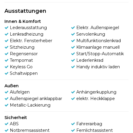
Ausstattungen
Innen & Komfort
Lederausstattung
Elektr. Außenspiegel
Lenkradheizung
Servolenkung
Elektr. Fensterheber
Multifunktionslenkrad
Sitzheizung
Klimaanlage manuell
Regensensor
Start/Stopp-Automatik
Tempomat
Lederlenkrad
Keyless Go
Handy induktiv laden
Schaltwippen
Außen
Alufelgen
Anhängerkupplung
Außenspiegel anklappbar
elektr. Heckklappe
Metallic-Lackierung
Sicherheit
ABS
Fahrerairbag
Notbremsassistent
Fernlichtassistent