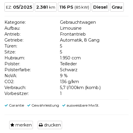
05/2025
2.381
116 PS
Diesel
Grau
EZ:
km
(85 kW)
Kategorie:
Gebrauchtwagen
Aufbau:
Limousine
Antrieb:
Frontantrieb
Getriebe:
Automatik, 8 Gang
Türen:
5
Sitze:
5
Hubraum:
1.950 ccm
Polster:
Teilleder
Polsterfarbe:
Schwarz
NoVA:
9 %
CO2:
136 g/km
Verbrauch:
5,7 l/100km (komb.)
Vorbesitzer:
1
Garantie
Gewährleistung
ausweisbare MwSt.
merken
drucken