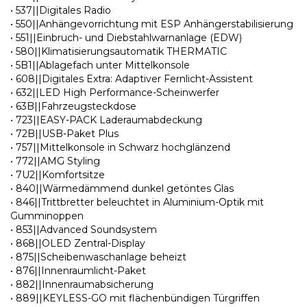
• 537||Digitales Radio
• 550||Anhängevorrichtung mit ESP Anhängerstabilisierung
• 551||Einbruch- und Diebstahlwarnanlage (EDW)
• 580||Klimatisierungsautomatik THERMATIC
• 5B1||Ablagefach unter Mittelkonsole
• 608||Digitales Extra: Adaptiver Fernlicht-Assistent
• 632||LED High Performance-Scheinwerfer
• 63B||Fahrzeugsteckdose
• 723||EASY-PACK Laderaumabdeckung
• 72B||USB-Paket Plus
• 757||Mittelkonsole in Schwarz hochglänzend
• 772||AMG Styling
• 7U2||Komfortsitze
• 840||Wärmedämmend dunkel getöntes Glas
• 846||Trittbretter beleuchtet in Aluminium-Optik mit
Gumminoppen
• 853||Advanced Soundsystem
• 868||OLED Zentral-Display
• 875||Scheibenwaschanlage beheizt
• 876||Innenraumlicht-Paket
• 882||Innenraumabsicherung
• 889||KEYLESS-GO mit flächenbündigen Türgriffen