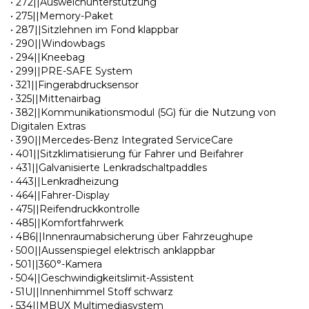
• 272||Ausweichunterstützung
• 275||Memory-Paket
• 287||Sitzlehnen im Fond klappbar
• 290||Windowbags
• 294||Kneebag
• 299||PRE-SAFE System
• 321||Fingerabdrucksensor
• 325||Mittenairbag
• 382||Kommunikationsmodul (5G) für die Nutzung von
Digitalen Extras
• 390||Mercedes-Benz Integrated ServiceCare
• 401||Sitzklimatisierung für Fahrer und Beifahrer
• 431||Galvanisierte Lenkradschaltpaddles
• 443||Lenkradheizung
• 464||Fahrer-Display
• 475||Reifendruckkontrolle
• 485||Komfortfahrwerk
• 4B6||Innenraumabsicherung über Fahrzeughupe
• 500||Aussenspiegel elektrisch anklappbar
• 501||360°-Kamera
• 504||Geschwindigkeitslimit-Assistent
• 51U||Innenhimmel Stoff schwarz
• 534||MBUX Multimediasystem