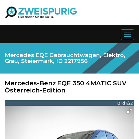
Togg
navig
Mercedes EQE Gebrauchtwagen, Elektro,
Grau, Steiermark, ID 2217956
Mercedes-Benz
EQE 350 4MATIC SUV
Österreich-Edition
Bild 1/22