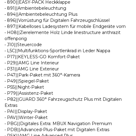
• 890||EASY-PACK Heckklappe
• 891||Ambientebeleuchtung
• 894||Ambientebeleuchtung Plus
• 896||Vorrüstung für Digitalen Fahrzeugschlüssel
• 897||Kabelloses Ladesystem für mobile Endgeräte vorn
• H08||Zierelemente Holz Linde linestructure anthrazit
offenporig
• J10||Steuercode
• L5C||Multifunktions-Sportlenkrad in Leder Nappa
• P17||KEYLESS-GO Komfort-Paket
• P29||AMG Line Interieur
• P31||AMG Line Exterieur
• P47||Park-Paket mit 360°-Kamera
• P49||Spiegel-Paket
• P55||Night-Paket
• P79||Assistenz-Paket
• P82||GUARD 360° Fahrzeugschutz Plus mit Digitalen
Extras
• PAI||Display-Paket
• PAV||Winter-Paket
• PBG||Digitales Extra: MBUX Navigation Premium
• PDB||Advanced-Plus-Paket mit Digitalen Extras
• PSK||AMG Line Advanced Plus