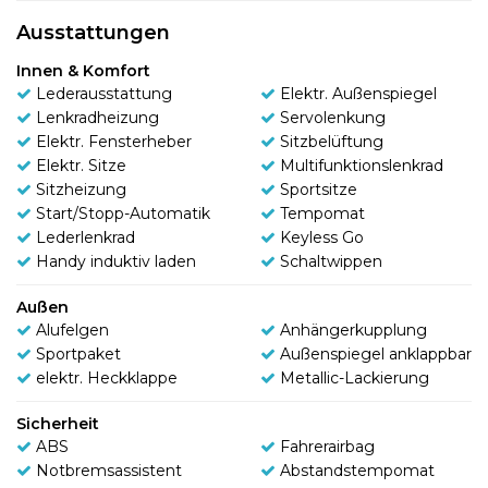
Ausstattungen
Innen & Komfort
Lederausstattung
Elektr. Außenspiegel
Lenkradheizung
Servolenkung
Elektr. Fensterheber
Sitzbelüftung
Elektr. Sitze
Multifunktionslenkrad
Sitzheizung
Sportsitze
Start/Stopp-Automatik
Tempomat
Lederlenkrad
Keyless Go
Handy induktiv laden
Schaltwippen
Außen
Alufelgen
Anhängerkupplung
Sportpaket
Außenspiegel anklappbar
elektr. Heckklappe
Metallic-Lackierung
Sicherheit
ABS
Fahrerairbag
Notbremsassistent
Abstandstempomat