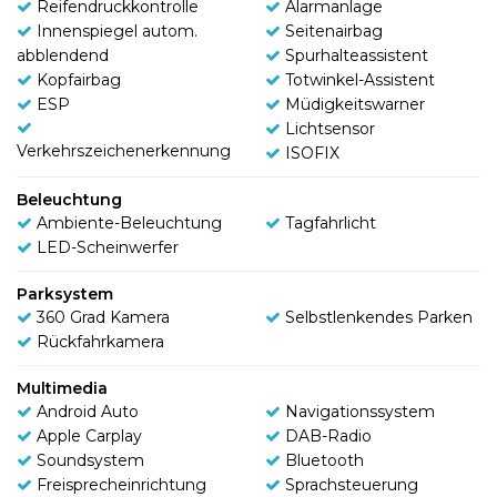
Reifendruckkontrolle
Alarmanlage
Innenspiegel autom.
Seitenairbag
abblendend
Spurhalteassistent
Kopfairbag
Totwinkel-Assistent
ESP
Müdigkeitswarner
Lichtsensor
Verkehrszeichenerkennung
ISOFIX
Beleuchtung
Ambiente-Beleuchtung
Tagfahrlicht
LED-Scheinwerfer
Parksystem
360 Grad Kamera
Selbstlenkendes Parken
Rückfahrkamera
Multimedia
Android Auto
Navigationssystem
Apple Carplay
DAB-Radio
Soundsystem
Bluetooth
Freisprecheinrichtung
Sprachsteuerung