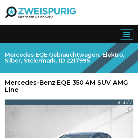
Togg
navig
Mercedes EQE Gebrauchtwagen, Elektro,
Silber, Steiermark, ID 2217995
Mercedes-Benz
EQE 350 4M SUV AMG
Line
Bild 1/17