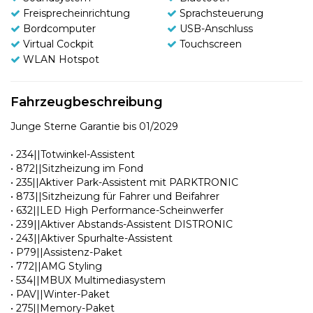
Freisprecheinrichtung
Sprachsteuerung
Bordcomputer
USB-Anschluss
Virtual Cockpit
Touchscreen
WLAN Hotspot
Fahrzeugbeschreibung
Junge Sterne Garantie bis 01/2029
• 234||Totwinkel-Assistent
• 872||Sitzheizung im Fond
• 235||Aktiver Park-Assistent mit PARKTRONIC
• 873||Sitzheizung für Fahrer und Beifahrer
• 632||LED High Performance-Scheinwerfer
• 239||Aktiver Abstands-Assistent DISTRONIC
• 243||Aktiver Spurhalte-Assistent
• P79||Assistenz-Paket
• 772||AMG Styling
• 534||MBUX Multimediasystem
• PAV||Winter-Paket
• 275||Memory-Paket