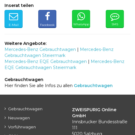
Inserat teilen
WhatsApp
SMS
E-Mail
Facebook
Weitere Angebote:
Mercedes-Benz Gebrauchtwagen
|
Mercedes-Benz
Gebrauchtwagen Steiermark
Mercedes-Benz EQE Gebrauchtwagen
|
Mercedes-Benz
EQE Gebrauchtwagen Steiermark
Gebrauchtwagen
Hier finden Sie alle Infos zu allen
Gebrauchtwagen
Gebrauchtwagen
ZWEISPURIG Online
GmbH
Neuwagen
Innsbrucker Bundesstraße
Vorführwagen
111
5020 Salzburg