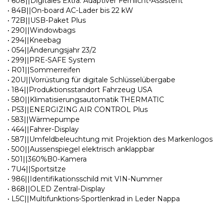
• 608||Digitales Extra: Adaptiver Fernlicht-Assistent
• 84B||On-board AC-Lader bis 22 kW
• 72B||USB-Paket Plus
• 290||Windowbags
• 294||Kneebag
• 054||Änderungsjahr 23/2
• 299||PRE-SAFE System
• R01||Sommerreifen
• 20U||Vorrüstung für digitale Schlüsselübergabe
• 184||Produktionsstandort Fahrzeug USA
• 580||Klimatisierungsautomatik THERMATIC
• P53||ENERGIZING AIR CONTROL Plus
• 583||Wärmepumpe
• 464||Fahrer-Display
• 587||Umfeldbeleuchtung mit Projektion des Markenlogos
• 500||Aussenspiegel elektrisch anklappbar
• 501||360%B0-Kamera
• 7U4||Sportsitze
• 986||Identifikationsschild mit VIN-Nummer
• 868||OLED Zentral-Display
• L5C||Multifunktions-Sportlenkrad in Leder Nappa