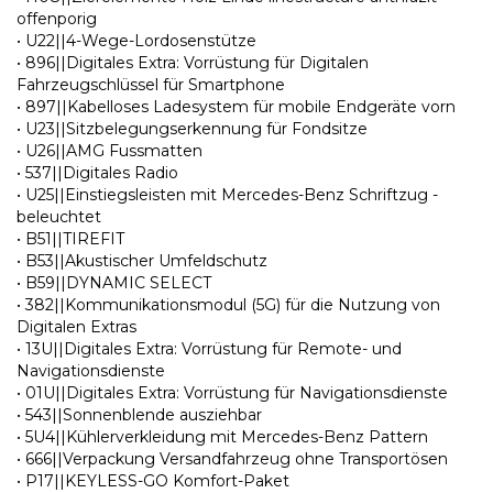
offenporig
• U22||4-Wege-Lordosenstütze
• 896||Digitales Extra: Vorrüstung für Digitalen
Fahrzeugschlüssel für Smartphone
• 897||Kabelloses Ladesystem für mobile Endgeräte vorn
• U23||Sitzbelegungserkennung für Fondsitze
• U26||AMG Fussmatten
• 537||Digitales Radio
• U25||Einstiegsleisten mit Mercedes-Benz Schriftzug -
beleuchtet
• B51||TIREFIT
• B53||Akustischer Umfeldschutz
• B59||DYNAMIC SELECT
• 382||Kommunikationsmodul (5G) für die Nutzung von
Digitalen Extras
• 13U||Digitales Extra: Vorrüstung für Remote- und
Navigationsdienste
• 01U||Digitales Extra: Vorrüstung für Navigationsdienste
• 543||Sonnenblende ausziehbar
• 5U4||Kühlerverkleidung mit Mercedes-Benz Pattern
• 666||Verpackung Versandfahrzeug ohne Transportösen
• P17||KEYLESS-GO Komfort-Paket