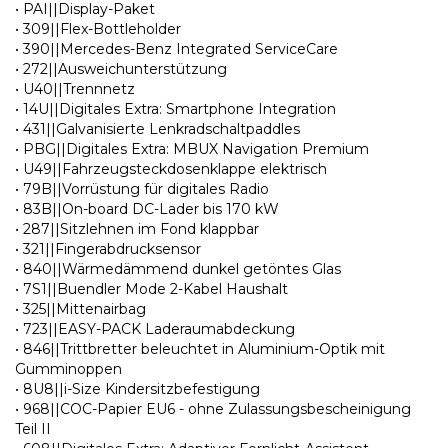
• PAI||Display-Paket
• 309||Flex-Bottleholder
• 390||Mercedes-Benz Integrated ServiceCare
• 272||Ausweichunterstützung
• U40||Trennnetz
• 14U||Digitales Extra: Smartphone Integration
• 431||Galvanisierte Lenkradschaltpaddles
• PBG||Digitales Extra: MBUX Navigation Premium
• U49||Fahrzeugsteckdosenklappe elektrisch
• 79B||Vorrüstung für digitales Radio
• 83B||On-board DC-Lader bis 170 kW
• 287||Sitzlehnen im Fond klappbar
• 321||Fingerabdrucksensor
• 840||Wärmedämmend dunkel getöntes Glas
• 7S1||Buendler Mode 2-Kabel Haushalt
• 325||Mittenairbag
• 723||EASY-PACK Laderaumabdeckung
• 846||Trittbretter beleuchtet in Aluminium-Optik mit
Gumminoppen
• 8U8||i-Size Kindersitzbefestigung
• 968||COC-Papier EU6 - ohne Zulassungsbescheinigung
Teil II