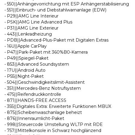
• 550||Anhängevorrichtung mit ESP Anhängerstabilisierung
• 551||Einbruch- und Diebstahlwarnanlage (EDW)
• P29||AMG Line Interieur
• PSK||AMG Line Advanced Plus
• P31||AMG Line Exterieur
• 443||Lenkradheizung
• PDB||Advanced-Plus-Paket mit Digitalen Extras
• 16U||Apple CarPlay
• P47||Park-Paket mit 360%B0-Kamera
• P49||Spiegel-Paket
• 853||Advanced Soundsystem
• 17U||Android Auto
• P55||Night-Paket
• 504||Geschwindigkeitslimit-Assistent
• 351||Mercedes-Benz Notrufsystem
• 475||Reifendruckkontrolle
• 871||HANDS-FREE ACCESS
• 355||Digitales Extra: Erweiterte Funktionen MBUX
• 875||Scheibenwaschanlage beheizt
• 876||Innenraumlicht-Paket
• 998||Steuercode Umstellung WLTP mit RDE
• 757||Mittelkonsole in Schwarz hochglänzend