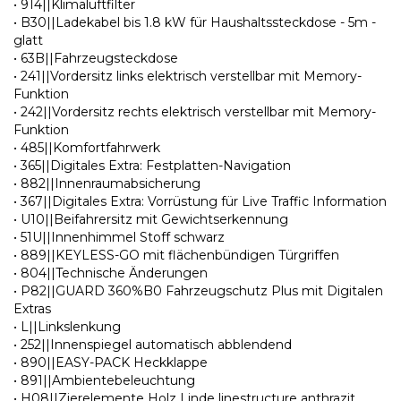
• 914||Klimaluftfilter
• B30||Ladekabel bis 1.8 kW für Haushaltssteckdose - 5m -
glatt
• 63B||Fahrzeugsteckdose
• 241||Vordersitz links elektrisch verstellbar mit Memory-
Funktion
• 242||Vordersitz rechts elektrisch verstellbar mit Memory-
Funktion
• 485||Komfortfahrwerk
• 365||Digitales Extra: Festplatten-Navigation
• 882||Innenraumabsicherung
• 367||Digitales Extra: Vorrüstung für Live Traffic Information
• U10||Beifahrersitz mit Gewichtserkennung
• 51U||Innenhimmel Stoff schwarz
• 889||KEYLESS-GO mit flächenbündigen Türgriffen
• 804||Technische Änderungen
• P82||GUARD 360%B0 Fahrzeugschutz Plus mit Digitalen
Extras
• L||Linkslenkung
• 252||Innenspiegel automatisch abblendend
• 890||EASY-PACK Heckklappe
• 891||Ambientebeleuchtung
• H08||Zierelemente Holz Linde linestructure anthrazit