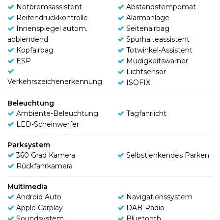
Notbremsassistent
Abstandstempomat
Reifendruckkontrolle
Alarmanlage
Innenspiegel autom.
Seitenairbag
abblendend
Spurhalteassistent
Kopfairbag
Totwinkel-Assistent
ESP
Müdigkeitswarner
Lichtsensor
Verkehrszeichenerkennung
ISOFIX
Beleuchtung
Ambiente-Beleuchtung
Tagfahrlicht
LED-Scheinwerfer
Parksystem
360 Grad Kamera
Selbstlenkendes Parken
Rückfahrkamera
Multimedia
Android Auto
Navigationssystem
Apple Carplay
DAB-Radio
Soundsystem
Bluetooth