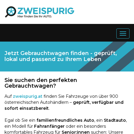
Togg
navig
Jetzt Gebrauchtwagen finden - geprüft,
lokal und passend zu Ihrem Leben
Sie suchen den perfekten
Gebrauchtwagen?
Auf
zweispurig.at
finden Sie Fahrzeuge von über 900
österreichischen Autohändlern –
geprüft, verfügbar und
sofort einsatzbereit
.
Egal ob Sie ein
familienfreundliches Auto
, ein
Stadtauto
,
ein Modell für
Fahranfänger
oder ein besonders
komfortables Fahrzeug für
Senior:innen
suchen: Unsere