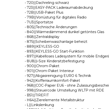
• 720||Dachreling schwarz
• 723||EASY-PACK Laderaumabdeckung
• 72B||USB-Paket Plus
• 79B||Vorrüstung für digitales Radio
• 7U3||Sportsitze
• 805||Technische Änderungen
• 840||Wärmedämmend dunkel getöntes Glas
• 868||Zentraldisplay
• 875||Scheibenwaschanlage beheizt
• 889||KEYLESS-GO
• 893||KEYLESS-GO Start-Funktion
• 897||Kabelloses Ladesystem für mobile Endger
• 8U8||i-Size Kindersitzbefestigung
• 900||Chrom-Paket
• 901||Chrom-Paket Interieur
• 927||Abgasreinigung EURO 6 Technik
• 942||Kofferraumkomfort-Paket
• 968||COC-Papier EU6 - ohne Zulassungsbeschein
• 998||Steuercode Umstellung WLTP mit RDE
• B51||TIREFIT
• H64||Zierelemente Metallstruktur
• L||Linkslenkung