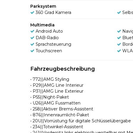
Parksystem
360 Grad Kamera
Selb
Multimedia
Android Auto
Navi
DAB-Radio
Blue
Sprachsteuerung
Bord
Touchscreen
WLA
Fahrzeugbeschreibung
• 772||AMG Styling
• P29||AMG Line Interieur
• P31||AMG Line Exterieur
• P55||Night-Paket
• U26||AMG Fussmatten
• 258||Aktiver Brems-Assistent
• 876||Innenraumlicht-Paket
• 20U||Vorrüstung für digitale Schlüsselübergabe
• 234||Totwinkel-Assistent
• 241||Vordersitz links elektrisch verstellbar mit