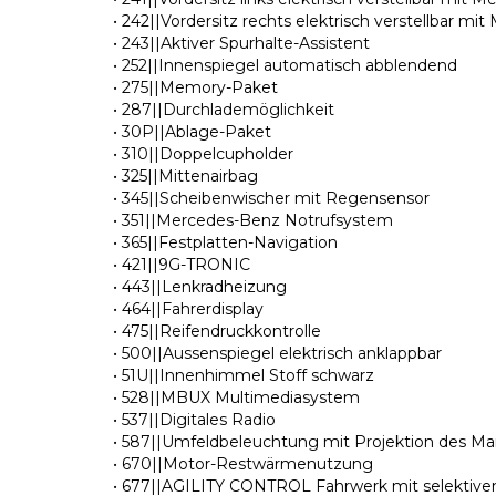
• 242||Vordersitz rechts elektrisch verstellbar m
• 243||Aktiver Spurhalte-Assistent
• 252||Innenspiegel automatisch abblendend
• 275||Memory-Paket
• 287||Durchlademöglichkeit
• 30P||Ablage-Paket
• 310||Doppelcupholder
• 325||Mittenairbag
• 345||Scheibenwischer mit Regensensor
• 351||Mercedes-Benz Notrufsystem
• 365||Festplatten-Navigation
• 421||9G-TRONIC
• 443||Lenkradheizung
• 464||Fahrerdisplay
• 475||Reifendruckkontrolle
• 500||Aussenspiegel elektrisch anklappbar
• 51U||Innenhimmel Stoff schwarz
• 528||MBUX Multimediasystem
• 537||Digitales Radio
• 587||Umfeldbeleuchtung mit Projektion des M
• 670||Motor-Restwärmenutzung
• 677||AGILITY CONTROL Fahrwerk mit selekti