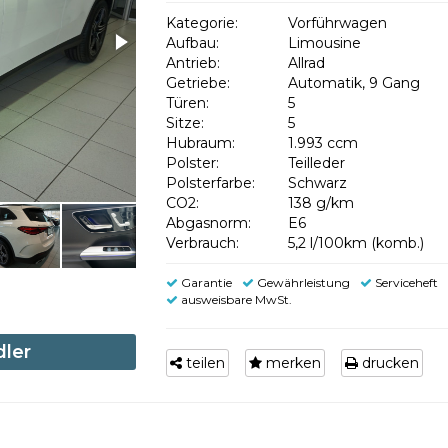
Kategorie:
Vorführwagen
Aufbau:
Limousine
Antrieb:
Allrad
Getriebe:
Automatik, 9 Gang
Türen:
5
Sitze:
5
Hubraum:
1.993 ccm
Polster:
Teilleder
Polsterfarbe:
Schwarz
CO2:
138 g/km
Abgasnorm:
E6
Verbrauch:
5,2 l/100km (komb.)
Garantie
Gewährleistung
Serviceheft
ausweisbare MwSt.
dler
teilen
merken
drucken