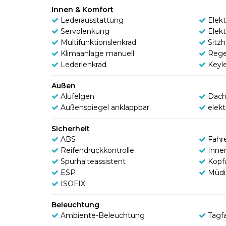
Innen & Komfort
Lederausstattung
Elek
Servolenkung
Elek
Multifunktionslenkrad
Sitz
Klimaanlage manuell
Rege
Lederlenkrad
Keyl
Außen
Alufelgen
Dach
Außenspiegel anklappbar
elek
Sicherheit
ABS
Fahr
Reifendruckkontrolle
Inne
Spurhalteassistent
Kopf
ESP
Müdi
ISOFIX
Beleuchtung
Ambiente-Beleuchtung
Tagfa