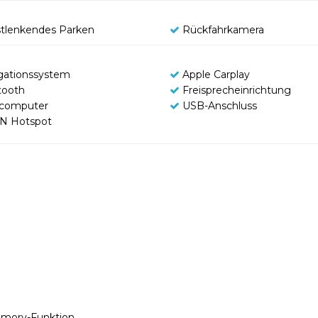
stlenkendes Parken
Rückfahrkamera
gationssystem
Apple Carplay
tooth
Freisprecheinrichtung
computer
USB-Anschluss
N Hotspot
 Memory-Funktion