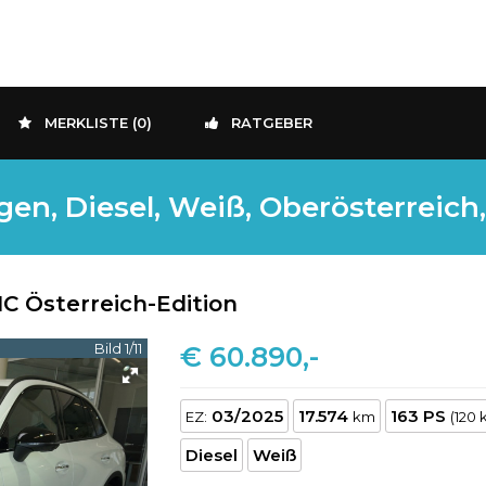
MERKLISTE (
0
)
RATGEBER
n, Diesel, Weiß, Oberösterreich,
C Österreich-Edition
Bild 1/11
€ 60.890,-
03/2025
17.574
163 PS
EZ:
km
(120 
Diesel
Weiß