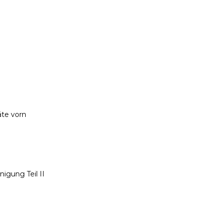
äte vorn
igung Teil II