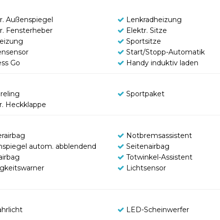
tr. Außenspiegel
Lenkradheizung
tr. Fensterheber
Elektr. Sitze
heizung
Sportsitze
nsensor
Start/Stopp-Automatik
ess Go
Handy induktiv laden
reling
Sportpaket
tr. Heckklappe
erairbag
Notbremsassistent
nspiegel autom. abblendend
Seitenairbag
airbag
Totwinkel-Assistent
gkeitswarner
Lichtsensor
hrlicht
LED-Scheinwerfer