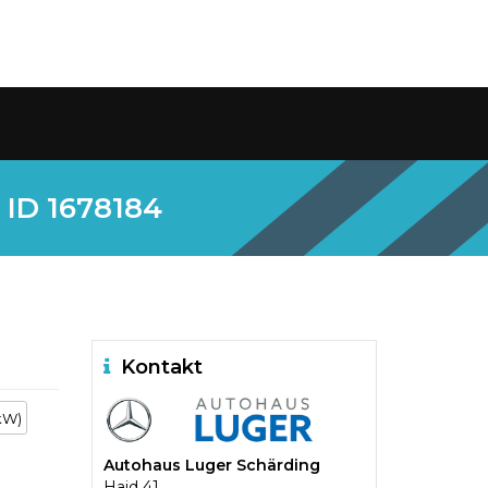
 ID 1678184
Kontakt
kW)
Autohaus Luger Schärding
Haid 41