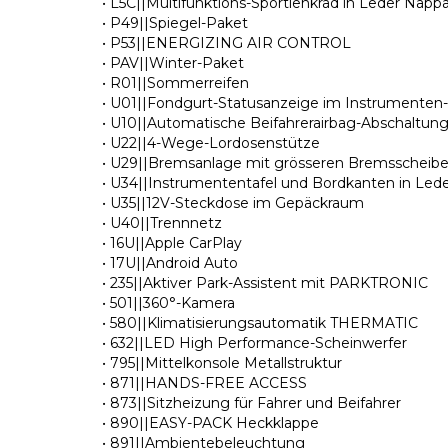
• L5C||Multifunktions-Sportlenkrad in Leder Napp
• P49||Spiegel-Paket
• P53||ENERGIZING AIR CONTROL
• PAV||Winter-Paket
• R01||Sommerreifen
• U01||Fondgurt-Statusanzeige im Instrumenten-
• U10||Automatische Beifahrerairbag-Abschaltun
• U22||4-Wege-Lordosenstütze
• U29||Bremsanlage mit grösseren Bremsscheibe
• U34||Instrumententafel und Bordkanten in Led
• U35||12V-Steckdose im Gepäckraum
• U40||Trennnetz
• 16U||Apple CarPlay
• 17U||Android Auto
• 235||Aktiver Park-Assistent mit PARKTRONIC
• 501||360°-Kamera
• 580||Klimatisierungsautomatik THERMATIC
• 632||LED High Performance-Scheinwerfer
• 795||Mittelkonsole Metallstruktur
• 871||HANDS-FREE ACCESS
• 873||Sitzheizung für Fahrer und Beifahrer
• 890||EASY-PACK Heckklappe
• 891||Ambientebeleuchtung