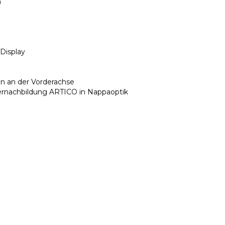
a
Display
g
n an der Vorderachse
ernachbildung ARTICO in Nappaoptik