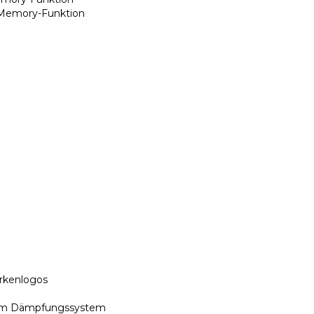
it Memory-Funktion
arkenlogos
vem Dämpfungssystem