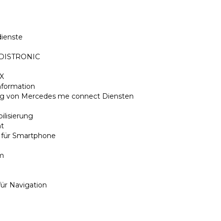
dienste
nt DISTRONIC
UX
Information
ung von Mercedes me connect Diensten
ilisierung
nt
el für Smartphone
um
für Navigation