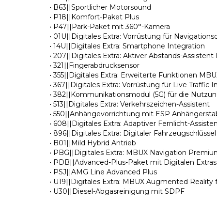
• B63||Sportlicher Motorsound
• P18||Komfort-Paket Plus
• P47||Park-Paket mit 360°-Kamera
• 01U||Digitales Extra: Vorrüstung für Navigations
• 14U||Digitales Extra: Smartphone Integration
• 207||Digitales Extra: Aktiver Abstands-Assiste
• 321||Fingerabdrucksensor
• 355||Digitales Extra: Erweiterte Funktionen MB
• 367||Digitales Extra: Vorrüstung für Live Traffic 
• 382||Kommunikationsmodul (5G) für die Nutz
• 513||Digitales Extra: Verkehrszeichen-Assistent
• 550||Anhängevorrichtung mit ESP Anhängerstab
• 608||Digitales Extra: Adaptiver Fernlicht-Assiste
• 896||Digitales Extra: Digitaler Fahrzeugschlüss
• B01||Mild Hybrid Antrieb
• PBG||Digitales Extra: MBUX Navigation Premi
• PDB||Advanced-Plus-Paket mit Digitalen Extras
• PSJ||AMG Line Advanced Plus
• U19||Digitales Extra: MBUX Augmented Reality 
• U30||Diesel-Abgasreinigung mit SDPF