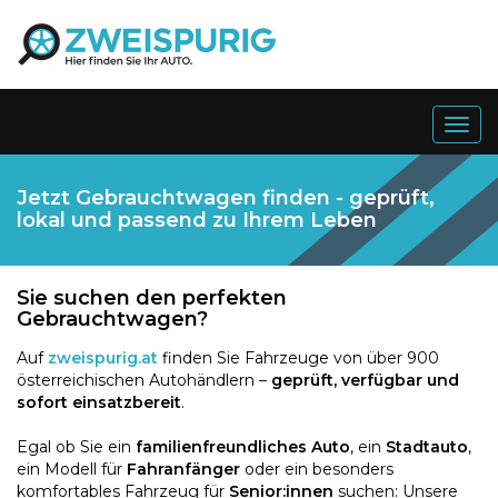
Togg
navig
Jetzt Gebrauchtwagen finden - geprüft,
lokal und passend zu Ihrem Leben
Sie suchen den perfekten
Gebrauchtwagen?
Auf
zweispurig.at
finden Sie Fahrzeuge von über 900
österreichischen Autohändlern –
geprüft, verfügbar und
sofort einsatzbereit
.
Egal ob Sie ein
familienfreundliches Auto
, ein
Stadtauto
,
ein Modell für
Fahranfänger
oder ein besonders
komfortables Fahrzeug für
Senior:innen
suchen: Unsere