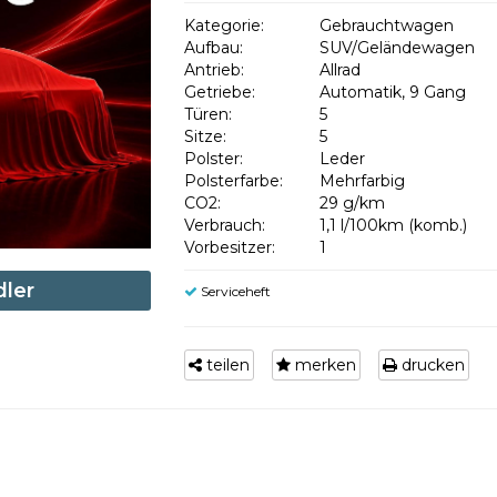
Kategorie:
Gebrauchtwagen
Aufbau:
SUV/Geländewagen
Antrieb:
Allrad
Getriebe:
Automatik, 9 Gang
Türen:
5
Sitze:
5
Polster:
Leder
Polsterfarbe:
Mehrfarbig
CO2:
29 g/km
Verbrauch:
1,1 l/100km (komb.)
Vorbesitzer:
1
dler
Serviceheft
teilen
merken
drucken