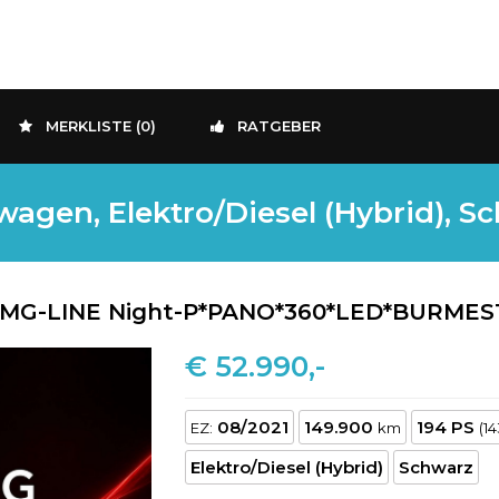
MERKLISTE (
0
)
RATGEBER
en, Elektro/Diesel (Hybrid), Schw
AMG-LINE Night-P*PANO*360*LED*BURMES
€ 52.990,-
08/2021
149.900
194 PS
EZ:
km
(1
Elektro/Diesel (Hybrid)
Schwarz