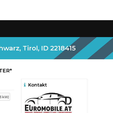
arz, Tirol, ID 2218415
TER*
Kontakt
43 kW)