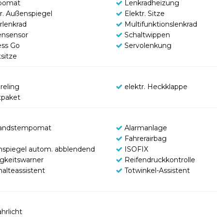
pomat
Lenkradheizung
tr. Außenspiegel
Elektr. Sitze
rlenkrad
Multifunktionslenkrad
nsensor
Schaltwippen
ess Go
Servolenkung
sitze
reling
elektr. Heckklappe
tpaket
andstempomat
Alarmanlage
Fahrerairbag
nspiegel autom. abblendend
ISOFIX
gkeitswarner
Reifendruckkontrolle
halteassistent
Totwinkel-Assistent
hrlicht