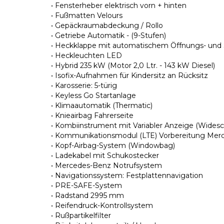
• Fensterheber elektrisch vorn + hinten
• Fußmatten Velours
• Gepäckraumabdeckung / Rollo
• Getriebe Automatik - (9-Stufen)
• Heckklappe mit automatischem Öffnungs- und
• Heckleuchten LED
• Hybrid 235 kW (Motor 2,0 Ltr. - 143 kW Diesel)
• Isofix-Aufnahmen für Kindersitz an Rücksitz
• Karosserie: 5-türig
• Keyless Go Startanlage
• Klimaautomatik (Thermatic)
• Knieairbag Fahrerseite
• Kombiinstrument mit Variabler Anzeige (Widesc
• Kommunikationsmodul (LTE) Vorbereitung Me
• Kopf-Airbag-System (Windowbag)
• Ladekabel mit Schukostecker
• Mercedes-Benz Notrufsystem
• Navigationssystem: Festplattennavigation
• PRE-SAFE-System
• Radstand 2995 mm
• Reifendruck-Kontrollsystem
• Rußpartikelfilter