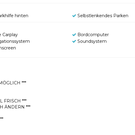
rkhilfe hinten
Selbstlenkendes Parken
e Carplay
Bordcomputer
gationssystem
Soundsystem
hscreen
MÖGLICH ***
L FRISCH ***
H ÄNDERN ***
**