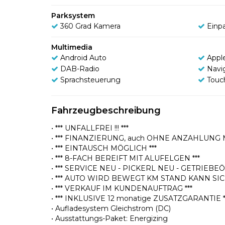
Parksystem
360 Grad Kamera
Einpa
Multimedia
Android Auto
Appl
DAB-Radio
Navi
Sprachsteuerung
Touc
Fahrzeugbeschreibung
• *** UNFALLFREI !!! ***
• *** FINANZIERUNG, auch OHNE ANZAHLUNG 
• *** EINTAUSCH MÖGLICH ***
• *** 8-FACH BEREIFT MIT ALUFELGEN ***
• *** SERVICE NEU - PICKERL NEU - GETRIEBEÖ
• *** AUTO WIRD BEWEGT KM STAND KANN SIC
• *** VERKAUF IM KUNDENAUFTRAG ***
• *** INKLUSIVE 12 monatige ZUSATZGARANTIE *
• Aufladesystem Gleichstrom (DC)
• Ausstattungs-Paket: Energizing