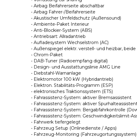
• Airbag Beifahrerseite abschaltbar
• Airbag Fahrer-/Beifahrerseite
• Akustischer Umfeldschutz (Außensound)
• Ambiente-Paket Interieur
• Anti-Blockier-System (ABS)
• Antriebsart: Allradantrieb
• Aufladesystem Wechselstrom (AC)
• Außenspiegel elektr. verstell- und heizbar, beide
• Chrom-Paket
• DAB-Tuner (Radioempfang digital)
• Design- und Ausstattungslinie AMG Line
• Diebstahl-Warnanlage
• Elektromotor 100 kW (Hybridantrieb)
• Elektron. Stabilitäts-Programm (ESP)
• elektronisches Traktionssystem (ETS)
• Fahrassistenz-System: aktiver Bremsassistent
• Fahrassistenz-System: aktiver Spurhalteassisten
• Fahrassistenz-System: Bergabfahrkontrolle (Do
• Fahrassistenz-System: Geschwindigkeitslimit-As
• Fahrwerk tiefergelegt
• Fahrzeug Setup (Onlinedienste / Apps)
• Fahrzeug-Monitoring (Fahrzeugortungssystem)