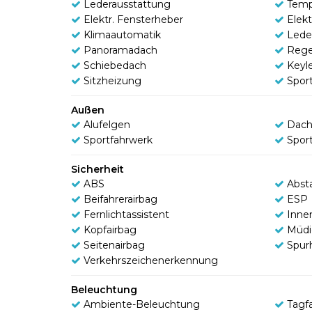
Lederausstattung
Tem
Elektr. Fensterheber
Elek
Klimaautomatik
Lede
Panoramadach
Rege
Schiebedach
Keyl
Sitzheizung
Sport
Außen
Alufelgen
Dach
Sportfahrwerk
Spor
Sicherheit
ABS
Abst
Beifahrerairbag
ESP
Fernlichtassistent
Inne
Kopfairbag
Müdi
Seitenairbag
Spur
Verkehrszeichenerkennung
Beleuchtung
Ambiente-Beleuchtung
Tagfa