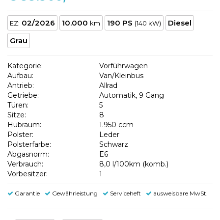
02/2026
10.000
190 PS
Diesel
EZ:
km
(140 kW)
Grau
Kategorie:
Vorführwagen
Aufbau:
Van/Kleinbus
Antrieb:
Allrad
Getriebe:
Automatik, 9 Gang
Türen:
5
Sitze:
8
Hubraum:
1.950 ccm
Polster:
Leder
Polsterfarbe:
Schwarz
Abgasnorm:
E6
Verbrauch:
8,0 l/100km (komb.)
Vorbesitzer:
1
Garantie
Gewährleistung
Serviceheft
ausweisbare MwSt.