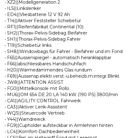
• XZ2||Modellgeneration 2
• IL5||Linkslenker
• ED4||Vliesbatterie 12 V 92 Ah
• T14||Aktiver Feststeller Schiebetür
• RF1||Reifenfabrikat Continental (10)
• SH2||Thorax-Pelvis-Sidebag Beifahrer
• SH1||Thorax-Pelvis-Sidebag Fahrer
• T19||Schiebetür links
• SH8||Windowbags für Fahrer - Beifahrer und im Fond
• F65||Aussenspiegel - automatisch heranklappbar
• F66||abschliessbares Handschuhfach
• H20||Wärmedämmendes Glas rundum
• F69||Aussensp.elektr.verst.-u.beheizb.m.integr.Blinkl.
• JW8||ATTENTION ASSIST
• FG0||Mittelkonsole mit Rollo
• MU6||OM 654 DE 20 LA 140 kW (190 PS) 3800/min
• CA1||AGILITY CONTROL Fahrwerk
• CA3||Aktiver Lenk-Assistent
• WQ3||Steuercode Vertrieb
• Y44||Warndreieck
• FG9||Cupholder aufsteckbar in Armlehnen hinten
• LC4||Komfort-Dachbedieneinheit
• LC6||Bel. im Haltegriff Fond mit Lesespot