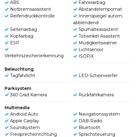
ABS
Fahrerairbag
Notbremsassistent
Abstandstempomat
Reifendruckkontrolle
Innenspiegel autom.
abblendend
Seitenairbag
Spurhalteassistent
Kopfairbag
Totwinkel-Assistent
ESP
Müdigkeitswarner
Lichtsensor
Verkehrszeichenerkennung
ISOFIX
Beleuchtung
Tagfahrlicht
LED-Scheinwerfer
Parksystem
360 Grad Kamera
Rückfahrkamera
Multimedia
Android Auto
Navigationssystem
Apple Carplay
DAB-Radio
Soundsystem
Bluetooth
Freisprecheinrichtung
Sprachsteuerung