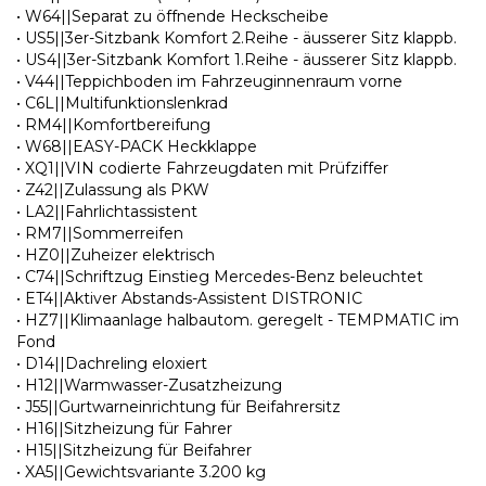
• W64||Separat zu öffnende Heckscheibe
• US5||3er-Sitzbank Komfort 2.Reihe - äusserer Sitz klappb.
• US4||3er-Sitzbank Komfort 1.Reihe - äusserer Sitz klappb.
• V44||Teppichboden im Fahrzeuginnenraum vorne
• C6L||Multifunktionslenkrad
• RM4||Komfortbereifung
• W68||EASY-PACK Heckklappe
• XQ1||VIN codierte Fahrzeugdaten mit Prüfziffer
• Z42||Zulassung als PKW
• LA2||Fahrlichtassistent
• RM7||Sommerreifen
• HZ0||Zuheizer elektrisch
• C74||Schriftzug Einstieg Mercedes-Benz beleuchtet
• ET4||Aktiver Abstands-Assistent DISTRONIC
• HZ7||Klimaanlage halbautom. geregelt - TEMPMATIC im
Fond
• D14||Dachreling eloxiert
• H12||Warmwasser-Zusatzheizung
• J55||Gurtwarneinrichtung für Beifahrersitz
• H16||Sitzheizung für Fahrer
• H15||Sitzheizung für Beifahrer
• XA5||Gewichtsvariante 3.200 kg