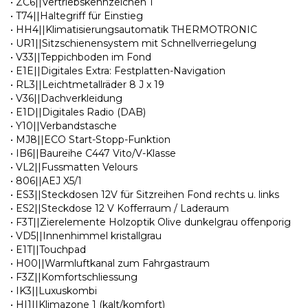
• ZC6||Vertriebskennzeichen 1
• T74||Haltegriff für Einstieg
• HH4||Klimatisierungsautomatik THERMOTRONIC
• UR1||Sitzschienensystem mit Schnellverriegelung
• V33||Teppichboden im Fond
• E1E||Digitales Extra: Festplatten-Navigation
• RL3||Leichtmetallräder 8 J x 19
• V36||Dachverkleidung
• E1D||Digitales Radio (DAB)
• Y10||Verbandstasche
• MJ8||ECO Start-Stopp-Funktion
• IB6||Baureihe C447 Vito/V-Klasse
• VL2||Fussmatten Velours
• 806||AEJ X5/1
• ES3||Steckdosen 12V für Sitzreihen Fond rechts u. links
• ES2||Steckdose 12 V Kofferraum / Laderaum
• F3T||Zierelemente Holzoptik Olive dunkelgrau offenporig
• VD5||Innenhimmel kristallgrau
• E1T||Touchpad
• H00||Warmluftkanal zum Fahrgastraum
• F3Z||Komfortschliessung
• IK3||Luxuskombi
• HI1||Klimazone 1 (kalt/komfort)