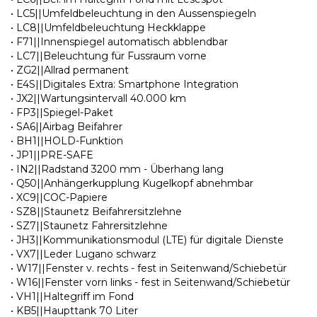
• LC5||Umfeldbeleuchtung in den Aussenspiegeln
• LC8||Umfeldbeleuchtung Heckklappe
• F71||Innenspiegel automatisch abblendbar
• LC7||Beleuchtung für Fussraum vorne
• ZG2||Allrad permanent
• E4S||Digitales Extra: Smartphone Integration
• JX2||Wartungsintervall 40.000 km
• FP3||Spiegel-Paket
• SA6||Airbag Beifahrer
• BH1||HOLD-Funktion
• JP1||PRE-SAFE
• IN2||Radstand 3200 mm - Überhang lang
• Q50||Anhängerkupplung Kugelkopf abnehmbar
• XC9||COC-Papiere
• SZ8||Staunetz Beifahrersitzlehne
• SZ7||Staunetz Fahrersitzlehne
• JH3||Kommunikationsmodul (LTE) für digitale Dienste
• VX7||Leder Lugano schwarz
• W17||Fenster v. rechts - fest in Seitenwand/Schiebetür
• W16||Fenster vorn links - fest in Seitenwand/Schiebetür
• VH1||Haltegriff im Fond
• KB5||Haupttank 70 Liter