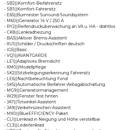
• SB2||Komfort-Beifahrersitz
• SB1||Komfort-Fahrersitz
• E65||Burmester Surround-Soundsystem
• M60||Generator 14 V / 250 A
• RY2||Reifendrucküberwachung an VA u. HA - drahtlos
• CK8||Lenkradheizung
• BA3||Aktiver Brems-Assistent
• XU1||Schilder / Druckschriften deutsch
• IG5||Basic
• VQ1||AVANTGARDE
• LE1||Adaptives Bremslicht
• XM0||Modellpflege
• SK2||Sitzbelegungserkennung Fahrersitz
• LE6||Nachtbeleuchtung Fond
• SK5||Automatische Beifahrer-Airbagabschaltung
• MG9||Generatormanagement
• W29||Fenster fest hinten
• JA7||Totwinkel-Assistent
• JA9||Verkehrszeichen-Assistent
• MX0||BlueEFFICIENCY-Paket
• CL1||Lenkrad in Neigung und Höhe verstellbar
• CL3||Lederlenkrad