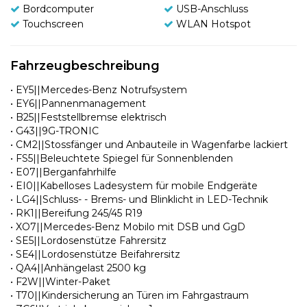
Bordcomputer
USB-Anschluss
Touchscreen
WLAN Hotspot
Fahrzeugbeschreibung
• EY5||Mercedes-Benz Notrufsystem
• EY6||Pannenmanagement
• B25||Feststellbremse elektrisch
• G43||9G-TRONIC
• CM2||Stossfänger und Anbauteile in Wagenfarbe lackiert
• FS5||Beleuchtete Spiegel für Sonnenblenden
• E07||Berganfahrhilfe
• EI0||Kabelloses Ladesystem für mobile Endgeräte
• LG4||Schluss- - Brems- und Blinklicht in LED-Technik
• RK1||Bereifung 245/45 R19
• XO7||Mercedes-Benz Mobilo mit DSB und GgD
• SE5||Lordosenstütze Fahrersitz
• SE4||Lordosenstütze Beifahrersitz
• QA4||Anhängelast 2500 kg
• F2W||Winter-Paket
• T70||Kindersicherung an Türen im Fahrgastraum