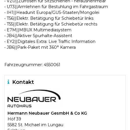
• VZ0||Zurrösen für Sitzschienen - herausnehmbar
• U73||Armlehnen für Bestuhlung im Fahrgastraum
• IH1||Headunit Europa/GUS-Staaten/Mongolei
• T56||Elektr. Betätigung für Schiebetür links
• T55||Elektr. Betätigung für Schiebetür rechts
• E7M||MBUX Multimediasystem
• JB4||Aktiver Spurhalte-Assistent
• EY2||Digitales Extra: Live Traffic Information
• JB6||Park-Paket mit 360° Kamera
Fahrzeugnummer: 4550061
Kontakt
Hermann Neubauer GesmbH & Co KG
Höf 39
5582 St. Michael im Lungau