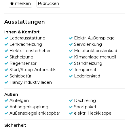
merken
drucken
Ausstattungen
Innen & Komfort
Lederausstattung
Elektr. Außenspiegel
Lenkradheizung
Servolenkung
Elektr. Fensterheber
Multifunktionslenkrad
Sitzheizung
Klimaanlage manuell
Regensensor
Standheizung
Start/Stopp-Automatik
Tempomat
Schiebetür
Lederlenkrad
Handy induktiv laden
Außen
Alufelgen
Dachreling
Anhängerkupplung
Sportpaket
Außenspiegel anklappbar
elektr. Heckklappe
Sicherheit