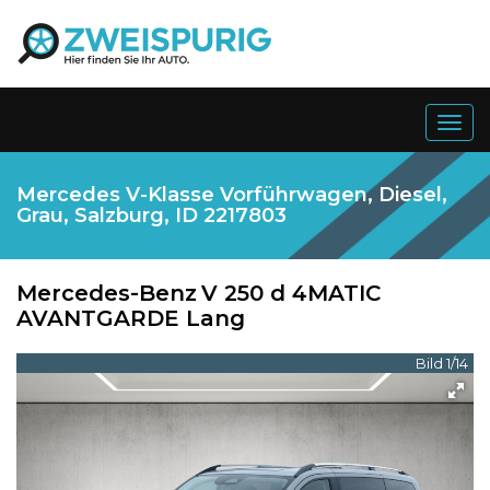
Togg
navig
Mercedes V-Klasse Vorführwagen, Diesel,
Grau, Salzburg, ID 2217803
Mercedes-Benz
V 250 d 4MATIC
AVANTGARDE Lang
Bild 1/14