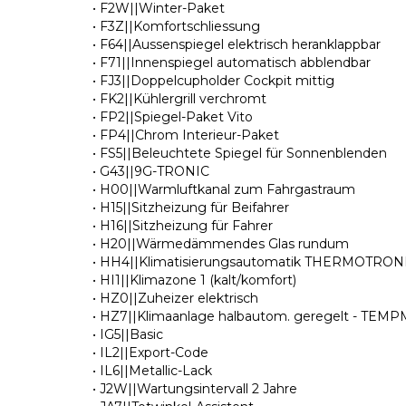
• F2W||Winter-Paket
• F3Z||Komfortschliessung
• F64||Aussenspiegel elektrisch heranklappbar
• F71||Innenspiegel automatisch abblendbar
• FJ3||Doppelcupholder Cockpit mittig
• FK2||Kühlergrill verchromt
• FP2||Spiegel-Paket Vito
• FP4||Chrom Interieur-Paket
• FS5||Beleuchtete Spiegel für Sonnenblenden
• G43||9G-TRONIC
• H00||Warmluftkanal zum Fahrgastraum
• H15||Sitzheizung für Beifahrer
• H16||Sitzheizung für Fahrer
• H20||Wärmedämmendes Glas rundum
• HH4||Klimatisierungsautomatik THERMOTRON
• HI1||Klimazone 1 (kalt/komfort)
• HZ0||Zuheizer elektrisch
• HZ7||Klimaanlage halbautom. geregelt - TEM
• IG5||Basic
• IL2||Export-Code
• IL6||Metallic-Lack
• J2W||Wartungsintervall 2 Jahre