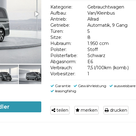
Kategorie:
Gebrauchtwagen
Aufbau:
Van/Kleinbus
Antrieb:
Allrad
Getriebe:
Automatik, 9 Gang
Türen:
5
Sitze:
8
Hubraum:
1.950 ccm
Polster:
Stoff
Polsterfarbe:
Schwarz
Abgasnorm:
E6
Verbrauch:
7,5 l/100km (komb.)
Vorbesitzer:
1
Garantie
Gewährleistung
ausweisbare
leasingfähig
dler
teilen
merken
drucken