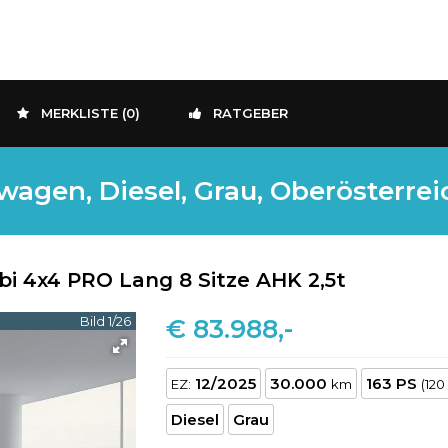
MERKLISTE (
0
)
RATGEBER
agen, Diesel, Grau, Oberösterreic
bi 4x4 PRO Lang 8 Sitze AHK 2,5t
Bild 1/26
€ 83.988,-
12/2025
30.000
163 PS
EZ:
km
(120
Diesel
Grau