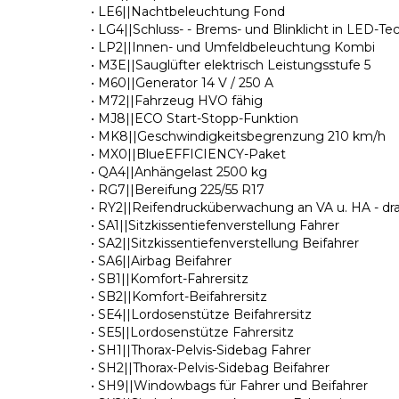
• LE6||Nachtbeleuchtung Fond
• LG4||Schluss- - Brems- und Blinklicht in LED-Te
• LP2||Innen- und Umfeldbeleuchtung Kombi
• M3E||Sauglüfter elektrisch Leistungsstufe 5
• M60||Generator 14 V / 250 A
• M72||Fahrzeug HVO fähig
• MJ8||ECO Start-Stopp-Funktion
• MK8||Geschwindigkeitsbegrenzung 210 km/h
• MX0||BlueEFFICIENCY-Paket
• QA4||Anhängelast 2500 kg
• RG7||Bereifung 225/55 R17
• RY2||Reifendrucküberwachung an VA u. HA - dra
• SA1||Sitzkissentiefenverstellung Fahrer
• SA2||Sitzkissentiefenverstellung Beifahrer
• SA6||Airbag Beifahrer
• SB1||Komfort-Fahrersitz
• SB2||Komfort-Beifahrersitz
• SE4||Lordosenstütze Beifahrersitz
• SE5||Lordosenstütze Fahrersitz
• SH1||Thorax-Pelvis-Sidebag Fahrer
• SH2||Thorax-Pelvis-Sidebag Beifahrer
• SH9||Windowbags für Fahrer und Beifahrer