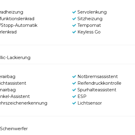
radheizung
Servolenkung
ifunktionslenkrad
Sitzheizung
t/Stopp-Automatik
Tempomat
rlenkrad
Keyless Go
llic-Lackierung
erairbag
Notbremsassistent
ichtassistent
Reifendruckkontrolle
enairbag
Spurhalteassistent
inkel-Assistent
ESP
ehrszeichenerkennung
Lichtsensor
Scheinwerfer