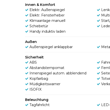
Innen & Komfort
Elektr. Außenspiegel
Lenk
Elektr. Fensterheber
Mult
Klimaanlage manuell
Star
Schiebetür
Lede
Handy induktiv laden
Außen
Außenspiegel anklappbar
Meta
Sicherheit
ABS
Fahr
Abstandstempomat
Fernl
Innenspiegel autom. abblendend
Seit
Kopfairbag
Totw
Müdigkeitswarner
Verk
ISOFIX
Beleuchtung
Tagfahrlicht
LED-