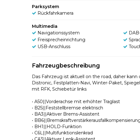
Parksystem
Rückfahrkamera
Multimedia
Navigationssystem
DAB-
Freisprecheinrichtung
Spra
USB-Anschluss
Touc
Fahrzeugbeschreibung
Das Fahrzeug ist aktuell on the road, daher ka
Distronic, Festplatten-Navi, Winter-Paket, Spieg
mit RFK, Schiebetür links
• A50||Vorderachse mit erhöhter Traglast
• B25||Feststellbremse elektrisch
• BA3||Aktiver Brems-Assistent
• BB6||Bremskraftverstärkerausfallkompensierun
• BH1||HOLD-Funktion
• C6L||Multifunktionslenkrad
• CA3||Aktiver Lenk-Assistent