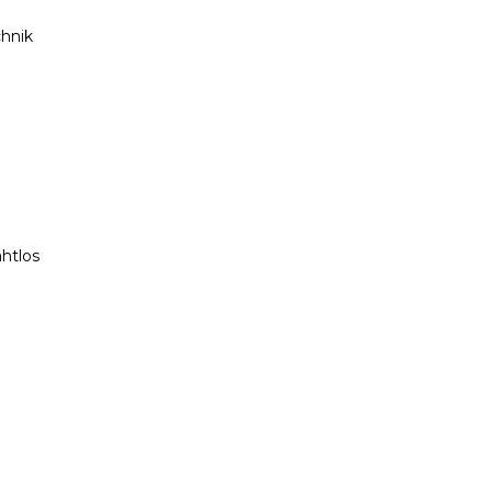
chnik
htlos