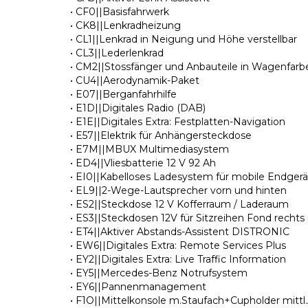
• CF0||Basisfahrwerk
• CK8||Lenkradheizung
• CL1||Lenkrad in Neigung und Höhe verstellbar
• CL3||Lederlenkrad
• CM2||Stossfänger und Anbauteile in Wagenfarbe
• CU4||Aerodynamik-Paket
• E07||Berganfahrhilfe
• E1D||Digitales Radio (DAB)
• E1E||Digitales Extra: Festplatten-Navigation
• E57||Elektrik für Anhängersteckdose
• E7M||MBUX Multimediasystem
• ED4||Vliesbatterie 12 V 92 Ah
• EI0||Kabelloses Ladesystem für mobile Endger
• EL9||2-Wege-Lautsprecher vorn und hinten
• ES2||Steckdose 12 V Kofferraum / Laderaum
• ES3||Steckdosen 12V für Sitzreihen Fond rechts u
• ET4||Aktiver Abstands-Assistent DISTRONIC
• EW6||Digitales Extra: Remote Services Plus
• EY2||Digitales Extra: Live Traffic Information
• EY5||Mercedes-Benz Notrufsystem
• EY6||Pannenmanagement
• F1O||Mittelkonsole m.Staufach+Cupholder mittl.