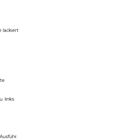
 lackiert
äte
. links
Ausführ.