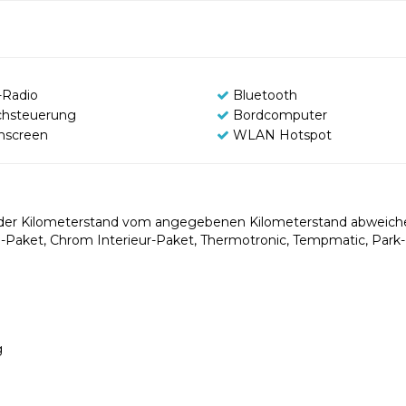
Radio
Bluetooth
chsteuerung
Bordcomputer
hscreen
WLAN Hotspot
nn der Kilometerstand vom angegebenen Kilometerstand abweiche
el-Paket, Chrom Interieur-Paket, Thermotronic, Tempmatic, Park
g