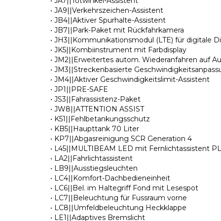
• JA7||Totwinkel-Assistent
• JA9||Verkehrszeichen-Assistent
• JB4||Aktiver Spurhalte-Assistent
• JB7||Park-Paket mit Rückfahrkamera
• JH3||Kommunikationsmodul (LTE) für digitale D
• JK5||Kombiinstrument mit Farbdisplay
• JM2||Erweitertes autom. Wiederanfahren auf 
• JM3||Streckenbasierte Geschwindigkeitsanpas
• JM4||Aktiver Geschwindigkeitslimit-Assistent
• JP1||PRE-SAFE
• JS3||Fahrassistenz-Paket
• JW8||ATTENTION ASSIST
• K51||Fehlbetankungsschutz
• KB5||Haupttank 70 Liter
• KP7||Abgasreinigung SCR Generation 4
• L45||MULTIBEAM LED mit Fernlichtassistent P
• LA2||Fahrlichtassistent
• LB9||Ausstiegsleuchten
• LC4||Komfort-Dachbedieneinheit
• LC6||Bel. im Haltegriff Fond mit Lesespot
• LC7||Beleuchtung für Fussraum vorne
• LC8||Umfeldbeleuchtung Heckklappe
• LE1||Adaptives Bremslicht