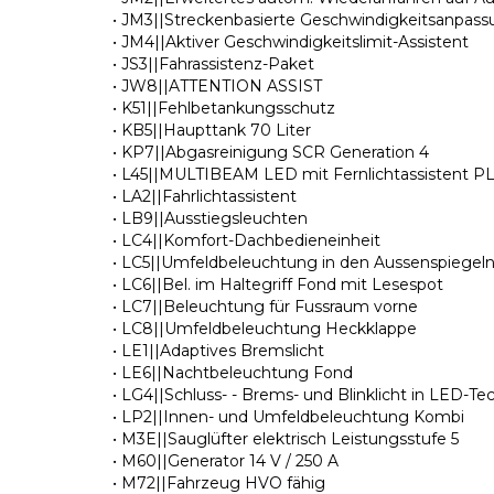
• JM3||Streckenbasierte Geschwindigkeitsanpas
• JM4||Aktiver Geschwindigkeitslimit-Assistent
• JS3||Fahrassistenz-Paket
• JW8||ATTENTION ASSIST
• K51||Fehlbetankungsschutz
• KB5||Haupttank 70 Liter
• KP7||Abgasreinigung SCR Generation 4
• L45||MULTIBEAM LED mit Fernlichtassistent P
• LA2||Fahrlichtassistent
• LB9||Ausstiegsleuchten
• LC4||Komfort-Dachbedieneinheit
• LC5||Umfeldbeleuchtung in den Aussenspiegel
• LC6||Bel. im Haltegriff Fond mit Lesespot
• LC7||Beleuchtung für Fussraum vorne
• LC8||Umfeldbeleuchtung Heckklappe
• LE1||Adaptives Bremslicht
• LE6||Nachtbeleuchtung Fond
• LG4||Schluss- - Brems- und Blinklicht in LED-Te
• LP2||Innen- und Umfeldbeleuchtung Kombi
• M3E||Sauglüfter elektrisch Leistungsstufe 5
• M60||Generator 14 V / 250 A
• M72||Fahrzeug HVO fähig