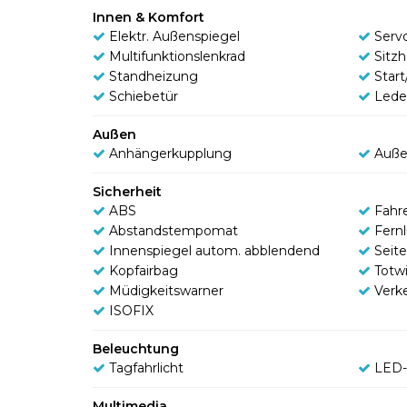
Innen & Komfort
Elektr. Außenspiegel
Serv
Multifunktionslenkrad
Sitz
Standheizung
Star
Schiebetür
Lede
Außen
Anhängerkupplung
Auße
Sicherheit
ABS
Fahr
Abstandstempomat
Fernl
Innenspiegel autom. abblendend
Seit
Kopfairbag
Totw
Müdigkeitswarner
Verk
ISOFIX
Beleuchtung
Tagfahrlicht
LED-
Multimedia