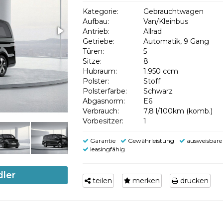
Kategorie:
Gebrauchtwagen
Aufbau:
Van/Kleinbus
Antrieb:
Allrad
Getriebe:
Automatik, 9 Gang
Türen:
5
Sitze:
8
Hubraum:
1.950 ccm
Polster:
Stoff
Polsterfarbe:
Schwarz
Abgasnorm:
E6
Verbrauch:
7,8 l/100km (komb.)
Vorbesitzer:
1
Garantie
Gewährleistung
ausweisbare
leasingfähig
dler
teilen
merken
drucken