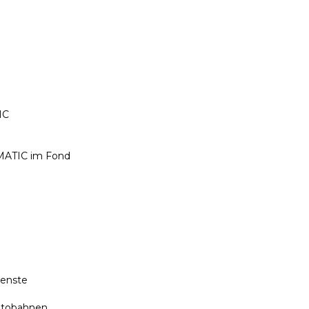
IC
PMATIC im Fond
ienste
Autobahnen