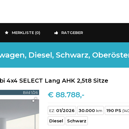
MERKLISTE (
0
)
RATGEBER
agen, Diesel, Schwarz, Oberöster
bi 4x4 SELECT Lang AHK 2,5t8 Sitze
Bild 1/26
€ 88.788,-
01/2026
30.000
190 PS
EZ:
km
(14
Diesel
Schwarz