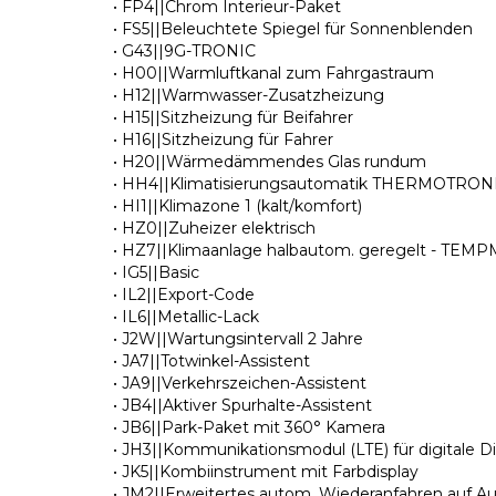
• FP4||Chrom Interieur-Paket
• FS5||Beleuchtete Spiegel für Sonnenblenden
• G43||9G-TRONIC
• H00||Warmluftkanal zum Fahrgastraum
• H12||Warmwasser-Zusatzheizung
• H15||Sitzheizung für Beifahrer
• H16||Sitzheizung für Fahrer
• H20||Wärmedämmendes Glas rundum
• HH4||Klimatisierungsautomatik THERMOTRON
• HI1||Klimazone 1 (kalt/komfort)
• HZ0||Zuheizer elektrisch
• HZ7||Klimaanlage halbautom. geregelt - TEM
• IG5||Basic
• IL2||Export-Code
• IL6||Metallic-Lack
• J2W||Wartungsintervall 2 Jahre
• JA7||Totwinkel-Assistent
• JA9||Verkehrszeichen-Assistent
• JB4||Aktiver Spurhalte-Assistent
• JB6||Park-Paket mit 360° Kamera
• JH3||Kommunikationsmodul (LTE) für digitale D
• JK5||Kombiinstrument mit Farbdisplay
• JM2||Erweitertes autom. Wiederanfahren auf 