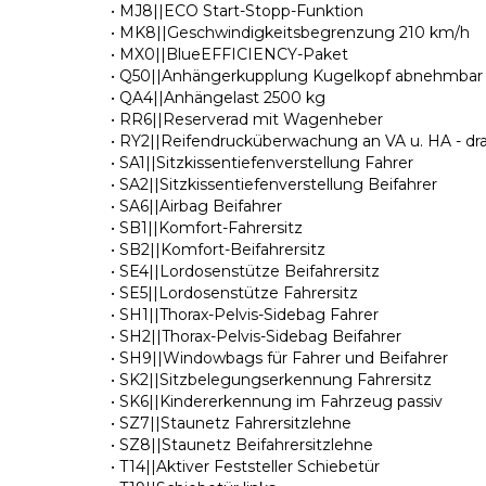
• MJ8||ECO Start-Stopp-Funktion
• MK8||Geschwindigkeitsbegrenzung 210 km/h
• MX0||BlueEFFICIENCY-Paket
• Q50||Anhängerkupplung Kugelkopf abnehmbar
• QA4||Anhängelast 2500 kg
• RR6||Reserverad mit Wagenheber
• RY2||Reifendrucküberwachung an VA u. HA - dra
• SA1||Sitzkissentiefenverstellung Fahrer
• SA2||Sitzkissentiefenverstellung Beifahrer
• SA6||Airbag Beifahrer
• SB1||Komfort-Fahrersitz
• SB2||Komfort-Beifahrersitz
• SE4||Lordosenstütze Beifahrersitz
• SE5||Lordosenstütze Fahrersitz
• SH1||Thorax-Pelvis-Sidebag Fahrer
• SH2||Thorax-Pelvis-Sidebag Beifahrer
• SH9||Windowbags für Fahrer und Beifahrer
• SK2||Sitzbelegungserkennung Fahrersitz
• SK6||Kindererkennung im Fahrzeug passiv
• SZ7||Staunetz Fahrersitzlehne
• SZ8||Staunetz Beifahrersitzlehne
• T14||Aktiver Feststeller Schiebetür