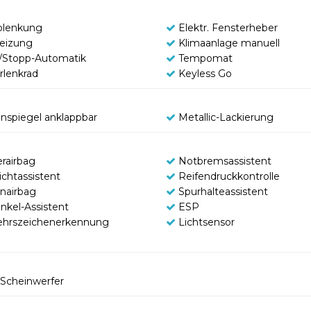
olenkung
Elektr. Fensterheber
heizung
Klimaanlage manuell
t/Stopp-Automatik
Tempomat
rlenkrad
Keyless Go
nspiegel anklappbar
Metallic-Lackierung
erairbag
Notbremsassistent
ichtassistent
Reifendruckkontrolle
enairbag
Spurhalteassistent
inkel-Assistent
ESP
ehrszeichenerkennung
Lichtsensor
Scheinwerfer