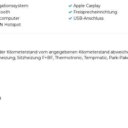
gationssystem
Apple Carplay
tooth
Freisprecheinrichtung
computer
USB-Anschluss
N Hotspot
nn der Kilometerstand vom angegebenen Kilometerstand abweiche
tzheizung, Sitzheizung F+BF, Thermotronic, Tempmatic, Park-Pak
g