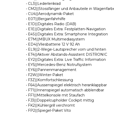
• CL3||Lederlenkrad
• CM2||Stossfänger und Anbauteile in Wagenfarbe
• CU4||Aerodynamik-Paket
• E07||Berganfahrhilfe
• E1D||Digitales Radio (DAB)
• E1E||Digitales Extra: Festplatten-Navigation
• E4S||Digitales Extra: Smartphone Integration
• E7M||MBUX Multimediasystem
• ED4||Vliesbatterie 12 V 92 Ah
• EL9||2-Wege-Lautsprecher vorn und hinten
• ET4||Aktiver Abstands-Assistent DISTRONIC
• EY2||Digitales Extra: Live Traffic Information
• EY5||Mercedes-Benz Notrufsystem
• EY6||Pannenmanagement
• F2W||Winter-Paket
• F3Z||Komfortschliessung
• F64||Aussenspiegel elektrisch heranklappbar
• F71||Innenspiegel automatisch abblendbar
• FF1||Mittelkonsole mit Staufach
• FJ3||Doppelcupholder Cockpit mittig
• FK2||Kühlergrill verchromt
• FP2||Spiegel-Paket Vito