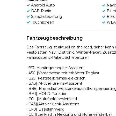
Android Auto
Navi
DAB-Radio
Blue
Sprachsteuerung
Bord
Touchscreen
WLA
Fahrzeugbeschreibung
Das Fahrzeug ist aktuell on the road, daher ka
Festplatten Navi, Distronic, Winter-Paket, Zusa
Fahrassistenz-Paket, Schiebetüre li
• 553||Anhängerrangier-Assistent
• A50||Vorderachse mit erhöhter Traglast
• B25||Feststellbremse elektrisch
• BA3||Aktiver Brems-Assistent
• BB6||Bremskraftverstärkerausfallkompensierun
• BH1||HOLD-Funktion
• C6L||Multifunktionslenkrad
• CA3||Aktiver Lenk-Assistent
• CF0||Basisfahrwerk
• CL1||Lenkrad in Neigung und Höhe verstellbar