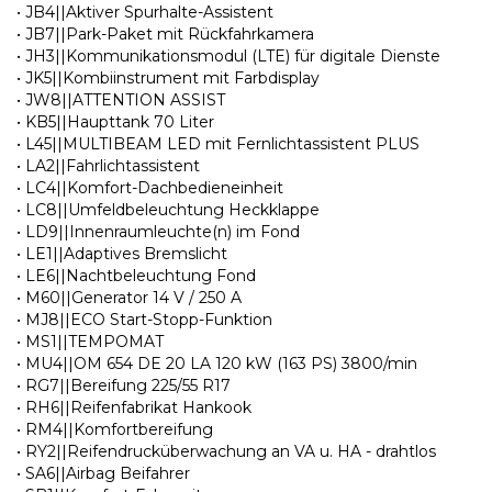
• JB4||Aktiver Spurhalte-Assistent
• JB7||Park-Paket mit Rückfahrkamera
• JH3||Kommunikationsmodul (LTE) für digitale Dienste
• JK5||Kombiinstrument mit Farbdisplay
• JW8||ATTENTION ASSIST
• KB5||Haupttank 70 Liter
• L45||MULTIBEAM LED mit Fernlichtassistent PLUS
• LA2||Fahrlichtassistent
• LC4||Komfort-Dachbedieneinheit
• LC8||Umfeldbeleuchtung Heckklappe
• LD9||Innenraumleuchte(n) im Fond
• LE1||Adaptives Bremslicht
• LE6||Nachtbeleuchtung Fond
• M60||Generator 14 V / 250 A
• MJ8||ECO Start-Stopp-Funktion
• MS1||TEMPOMAT
• MU4||OM 654 DE 20 LA 120 kW (163 PS) 3800/min
• RG7||Bereifung 225/55 R17
• RH6||Reifenfabrikat Hankook
• RM4||Komfortbereifung
• RY2||Reifendrucküberwachung an VA u. HA - drahtlos
• SA6||Airbag Beifahrer