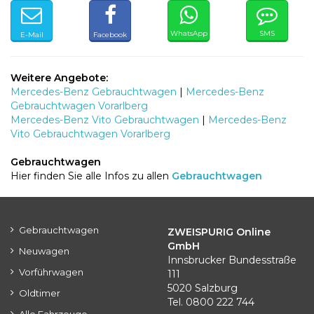
WhatsApp
SMS
E-Mail
Facebook
Weitere Angebote:
Mercedes-Benz Gebrauchtwagen
|
Mercedes-Benz
Gebrauchtwagen Vorarlberg
Mercedes-Benz Vito Gebrauchtwagen
|
Mercedes-Benz
Vito Gebrauchtwagen Vorarlberg
Gebrauchtwagen
Hier finden Sie alle Infos zu allen
Gebrauchtwagen
Gebrauchtwagen
ZWEISPURIG Online
GmbH
Neuwagen
Innsbrucker Bundesstraße
Vorführwagen
111
5020 Salzburg
Oldtimer
Tel. 0800 222 744