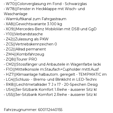
• W70||Colorverglasung im Fond - Schwarzglas
• W78||Fenster in Heckklappe mit Wisch- und
Waschanlage
• Warmluftkanal zum Fahrgastraum
• XA8||Gewichtsvariante 3.100 kg
• XO9||Mercedes-Benz MobiloVan mit DSB und GgD
• Y10||Verbandstasche
• Z42||Zulassung als PKW
• ZC5||Vertriebskennzeichen 0
• ZG2||Allrad permanent
• ZM4||Kombifahrzeug
• ZQ8||Tourer PRO
• CM2||Stossfänger und Anbauteile in Wagenfarbe lacki
• F1O||Mittelkonsole m.Staufach+Cupholder mittl.Ausf
• HZ7||Klimaanlage halbautom. geregelt - TEMPMATIC im
• LG4||Schluss- - Brems- und Blinklicht in LED-Techni
• RK8||Leichtmetallräder 7 J x 17 - 20-Speichen Desig
• US4||3er-Sitzbank Komfort 1.Reihe - äusserer Sitz kl
• US5||3er-Sitzbank Komfort 2.Reihe - äusserer Sitz kl
Fahrzeugnummer: 600112440155