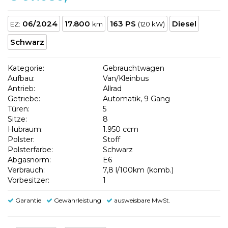
06/2024
17.800
163 PS
Diesel
EZ:
km
(120 kW)
Schwarz
Kategorie:
Gebrauchtwagen
Aufbau:
Van/Kleinbus
Antrieb:
Allrad
Getriebe:
Automatik, 9 Gang
Türen:
5
Sitze:
8
Hubraum:
1.950 ccm
Polster:
Stoff
Polsterfarbe:
Schwarz
Abgasnorm:
E6
Verbrauch:
7,8 l/100km (komb.)
Vorbesitzer:
1
Garantie
Gewährleistung
ausweisbare MwSt.