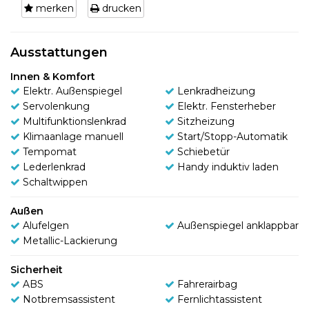
merken
drucken
Ausstattungen
Innen & Komfort
Elektr. Außenspiegel
Lenkradheizung
Servolenkung
Elektr. Fensterheber
Multifunktionslenkrad
Sitzheizung
Klimaanlage manuell
Start/Stopp-Automatik
Tempomat
Schiebetür
Lederlenkrad
Handy induktiv laden
Schaltwippen
Außen
Alufelgen
Außenspiegel anklappbar
Metallic-Lackierung
Sicherheit
ABS
Fahrerairbag
Notbremsassistent
Fernlichtassistent