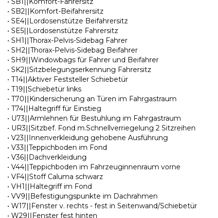
• SB1||Komfort-Fahrersitz
• SB2||Komfort-Beifahrersitz
• SE4||Lordosenstütze Beifahrersitz
• SE5||Lordosenstütze Fahrersitz
• SH1||Thorax-Pelvis-Sidebag Fahrer
• SH2||Thorax-Pelvis-Sidebag Beifahrer
• SH9||Windowbags für Fahrer und Beifahrer
• SK2||Sitzbelegungserkennung Fahrersitz
• T14||Aktiver Feststeller Schiebetür
• T19||Schiebetür links
• T70||Kindersicherung an Türen im Fahrgastraum
• T74||Haltegriff für Einstieg
• U73||Armlehnen für Bestuhlung im Fahrgastraum
• UR3||Sitzbef. Fond m.Schnellverriegelung 2 Sitzreihen
• V23||Innenverkleidung gehobene Ausführung
• V33||Teppichboden im Fond
• V36||Dachverkleidung
• V44||Teppichboden im Fahrzeuginnenraum vorne
• VF4||Stoff Caluma schwarz
• VH1||Haltegriff im Fond
• VV9||Befestigungspunkte im Dachrahmen
• W17||Fenster v. rechts - fest in Seitenwand/Schiebetür
• W29||Fenster fest hinten