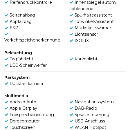
Reifendruckkontrolle
Innenspiegel autom.
abblendend
Seitenairbag
Spurhalteassistent
Kopfairbag
Totwinkel-Assistent
ESP
Müdigkeitswarner
Lichtsensor
Verkehrszeichenerkennung
ISOFIX
Beleuchtung
Tagfahrlicht
Kurvenlicht
LED-Scheinwerfer
Parksystem
Rückfahrkamera
Multimedia
Android Auto
Navigationssystem
Apple Carplay
DAB-Radio
Freisprecheinrichtung
Sprachsteuerung
Bordcomputer
USB-Anschluss
Touchscreen
WLAN Hotspot