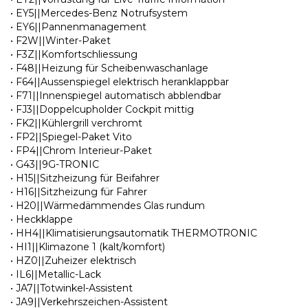
• EY5||Mercedes-Benz Notrufsystem
• EY6||Pannenmanagement
• F2W||Winter-Paket
• F3Z||Komfortschliessung
• F48||Heizung für Scheibenwaschanlage
• F64||Aussenspiegel elektrisch heranklappbar
• F71||Innenspiegel automatisch abblendbar
• FJ3||Doppelcupholder Cockpit mittig
• FK2||Kühlergrill verchromt
• FP2||Spiegel-Paket Vito
• FP4||Chrom Interieur-Paket
• G43||9G-TRONIC
• H15||Sitzheizung für Beifahrer
• H16||Sitzheizung für Fahrer
• H20||Wärmedämmendes Glas rundum
• Heckklappe
• HH4||Klimatisierungsautomatik THERMOTRONIC
• HI1||Klimazone 1 (kalt/komfort)
• HZ0||Zuheizer elektrisch
• IL6||Metallic-Lack
• JA7||Totwinkel-Assistent
• JA9||Verkehrszeichen-Assistent