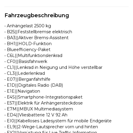
Fahrzeugbeschreibung
• Anhängelast 2500 kg
• B25||Feststellbremse elektrisch
• BA3||Aktiver Brems-Assistent
• BH1||HOLD-Funktion
• Blueefficiency-Paket
• C6L||Multifunktionslenkrad
• CF0||Basisfahrwerk
• CL1||Lenkrad in Neigung und Höhe verstellbar
• CL3||Lederlenkrad
• E07||Berganfahrhilfe
• E1D||Digitales Radio (DAB)
• E1E||Navigation
• E4S||Smartphone-Integrationspaket
• E57||Elektrik für Anhängersteckdose
• E7M||MBUX Multimediasystem
• ED4||Vliesbatterie 12 V 92 Ah
• EI0||Kabelloses Ladesystem für mobile Endgeräte
• EL9||2-Wege-Lautsprecher vorn und hinten
• EY2||Vorrüstung für Live Traffic Information