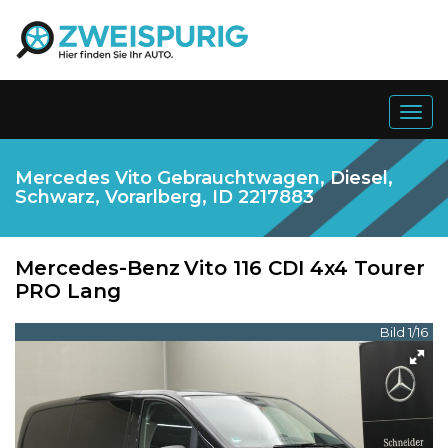
Togg
navig
Mercedes Vito Gebrauchtwagen, Diesel,
Schwarz, Vorarlberg, ID 2217883
Mercedes-Benz
Vito 116 CDI 4x4 Tourer
PRO Lang
Bild 1/16