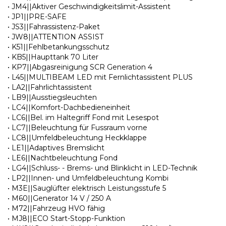
• JM4||Aktiver Geschwindigkeitslimit-Assistent
• JP1||PRE-SAFE
• JS3||Fahrassistenz-Paket
• JW8||ATTENTION ASSIST
• K51||Fehlbetankungsschutz
• KB5||Haupttank 70 Liter
• KP7||Abgasreinigung SCR Generation 4
• L45||MULTIBEAM LED mit Fernlichtassistent PLUS
• LA2||Fahrlichtassistent
• LB9||Ausstiegsleuchten
• LC4||Komfort-Dachbedieneinheit
• LC6||Bel. im Haltegriff Fond mit Lesespot
• LC7||Beleuchtung für Fussraum vorne
• LC8||Umfeldbeleuchtung Heckklappe
• LE1||Adaptives Bremslicht
• LE6||Nachtbeleuchtung Fond
• LG4||Schluss- - Brems- und Blinklicht in LED-Technik
• LP2||Innen- und Umfeldbeleuchtung Kombi
• M3E||Sauglüfter elektrisch Leistungsstufe 5
• M60||Generator 14 V / 250 A
• M72||Fahrzeug HVO fähig
• MJ8||ECO Start-Stopp-Funktion