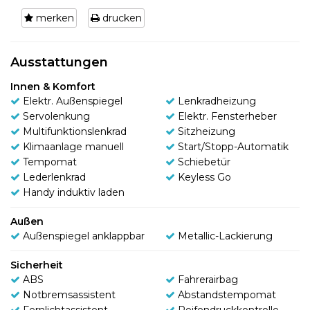
merken
drucken
Ausstattungen
Innen & Komfort
Elektr. Außenspiegel
Lenkradheizung
Servolenkung
Elektr. Fensterheber
Multifunktionslenkrad
Sitzheizung
Klimaanlage manuell
Start/Stopp-Automatik
Tempomat
Schiebetür
Lederlenkrad
Keyless Go
Handy induktiv laden
Außen
Außenspiegel anklappbar
Metallic-Lackierung
Sicherheit
ABS
Fahrerairbag
Notbremsassistent
Abstandstempomat
Fernlichtassistent
Reifendruckkontrolle