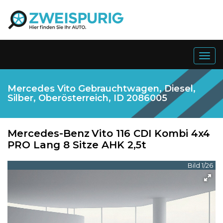
Togg
navig
Mercedes Vito Gebrauchtwagen, Diesel,
Silber, Oberösterreich, ID 2086005
Mercedes-Benz
Vito 116 CDI Kombi 4x4
PRO Lang 8 Sitze AHK 2,5t
Bild 1/26