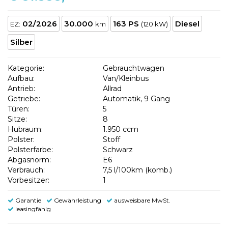
02/2026
30.000
163 PS
Diesel
EZ:
km
(120 kW)
Silber
Kategorie:
Gebrauchtwagen
Aufbau:
Van/Kleinbus
Antrieb:
Allrad
Getriebe:
Automatik, 9 Gang
Türen:
5
Sitze:
8
Hubraum:
1.950 ccm
Polster:
Stoff
Polsterfarbe:
Schwarz
Abgasnorm:
E6
Verbrauch:
7,5 l/100km (komb.)
Vorbesitzer:
1
Garantie
Gewährleistung
ausweisbare MwSt.
leasingfähig