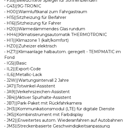
• FS5||Beleuchtete Spiegel für Sonnenblenden
• G43||9G-TRONIC
• H00||Warmluftkanal zum Fahrgastraum
• H15||Sitzheizung für Beifahrer
• H16||Sitzheizung für Fahrer
• H20||Wärmedämmendes Glas rundum
• HH4||Klimatisierungsautomatik THERMOTRONIC
• HI1||Klimazone 1 (kalt/komfort)
• HZ0||Zuheizer elektrisch
• HZ7||Klimaanlage halbautom. geregelt - TEMPMATIC im
Fond
• IG5||Basic
• IL2||Export-Code
• IL6||Metallic-Lack
• J2W||Wartungsintervall 2 Jahre
• JA7||Totwinkel-Assistent
• JA9||Verkehrszeichen-Assistent
• JB4||Aktiver Spurhalte-Assistent
• JB7||Park-Paket mit Rückfahrkamera
• JH3||Kommunikationsmodul (LTE) für digitale Dienste
• JK5||Kombiinstrument mit Farbdisplay
• JM2||Erweitertes autom. Wiederanfahren auf Autobahnen
• JM3||Streckenbasierte Geschwindigkeitsanpassung