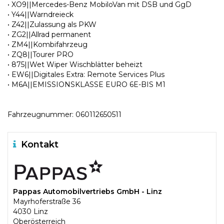
• XO9||Mercedes-Benz MobiloVan mit DSB und GgD
• Y44||Warndreieck
• Z42||Zulassung als PKW
• ZG2||Allrad permanent
• ZM4||Kombifahrzeug
• ZQ8||Tourer PRO
• 875||Wet Wiper Wischblätter beheizt
• EW6||Digitales Extra: Remote Services Plus
• M6A||EMISSIONSKLASSE EURO 6E-BIS M1
Fahrzeugnummer: 060112650511
Kontakt
Pappas Automobilvertriebs GmbH - Linz
Mayrhoferstraße 36
4030 Linz
Oberösterreich