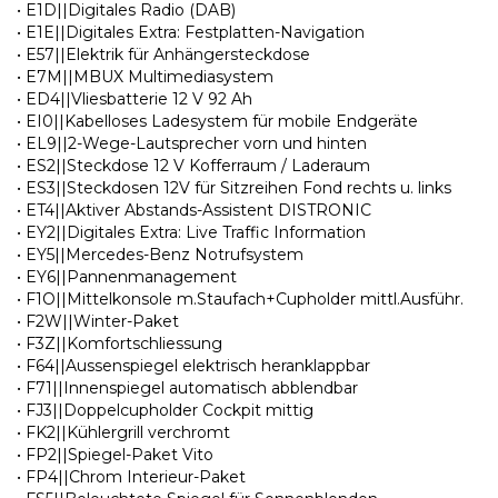
• E1D||Digitales Radio (DAB)
• E1E||Digitales Extra: Festplatten-Navigation
• E57||Elektrik für Anhängersteckdose
• E7M||MBUX Multimediasystem
• ED4||Vliesbatterie 12 V 92 Ah
• EI0||Kabelloses Ladesystem für mobile Endgeräte
• EL9||2-Wege-Lautsprecher vorn und hinten
• ES2||Steckdose 12 V Kofferraum / Laderaum
• ES3||Steckdosen 12V für Sitzreihen Fond rechts u. links
• ET4||Aktiver Abstands-Assistent DISTRONIC
• EY2||Digitales Extra: Live Traffic Information
• EY5||Mercedes-Benz Notrufsystem
• EY6||Pannenmanagement
• F1O||Mittelkonsole m.Staufach+Cupholder mittl.Ausführ.
• F2W||Winter-Paket
• F3Z||Komfortschliessung
• F64||Aussenspiegel elektrisch heranklappbar
• F71||Innenspiegel automatisch abblendbar
• FJ3||Doppelcupholder Cockpit mittig
• FK2||Kühlergrill verchromt
• FP2||Spiegel-Paket Vito
• FP4||Chrom Interieur-Paket