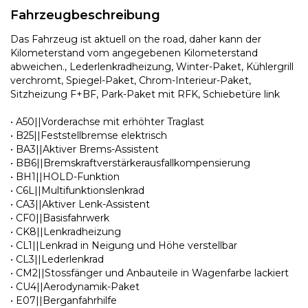
Fahrzeugbeschreibung
Das Fahrzeug ist aktuell on the road, daher kann der
Kilometerstand vom angegebenen Kilometerstand
abweichen., Lederlenkradheizung, Winter-Paket, Kühlergrill
verchromt, Spiegel-Paket, Chrom-Interieur-Paket,
Sitzheizung F+BF, Park-Paket mit RFK, Schiebetüre link
• A50||Vorderachse mit erhöhter Traglast
• B25||Feststellbremse elektrisch
• BA3||Aktiver Brems-Assistent
• BB6||Bremskraftverstärkerausfallkompensierung
• BH1||HOLD-Funktion
• C6L||Multifunktionslenkrad
• CA3||Aktiver Lenk-Assistent
• CF0||Basisfahrwerk
• CK8||Lenkradheizung
• CL1||Lenkrad in Neigung und Höhe verstellbar
• CL3||Lederlenkrad
• CM2||Stossfänger und Anbauteile in Wagenfarbe lackiert
• CU4||Aerodynamik-Paket
• E07||Berganfahrhilfe