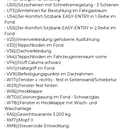
• U3R||Sitzschienen mit Schnellverriegelung - 3 Schienen
• U73||Armlehnen für Bestuhlung im Fahrgastraum
• US4||3er-Komfort-Sitzbank EASY-ENTRY in 1.Reihe im
Fond
• US5||3er-Komfort-Sitzbank EASY-ENTRY in 2.Reihe im
Fond
• V23||Innenverkleidung gehobene Ausführung
• V33||Teppichboden im Fond
• V36||Dachverkleidung
• V44||Teppichboden im Fahrzeuginnenraum vorne
• VF4||Stoff Caluma schwarz
• VH1||Haltegriff im Fond
• VV9||Befestigungspunkte im Dachrahmen
• W17||Fenster v. rechts - fest in Seitenwand/Schiebetür
• W29||Fenster fest hinten
• W65||Heckklappe
• W70||Colorverglasung im Fond - Schwarzglas
• W78||Fenster in Heckklappe mit Wisch- und
Waschanlage
• XA5||Gewichtsvariante 3.200 kg
• XM7||Mopf II
• XM8||Steuercode Entwicklung