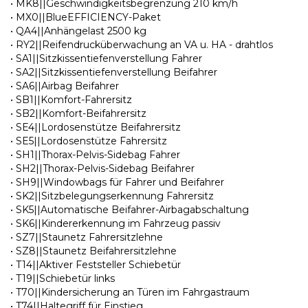
• MK8||Geschwindigkeitsbegrenzung 210 km/h
• MX0||BlueEFFICIENCY-Paket
• QA4||Anhängelast 2500 kg
• RY2||Reifendrucküberwachung an VA u. HA - drahtlos
• SA1||Sitzkissentiefenverstellung Fahrer
• SA2||Sitzkissentiefenverstellung Beifahrer
• SA6||Airbag Beifahrer
• SB1||Komfort-Fahrersitz
• SB2||Komfort-Beifahrersitz
• SE4||Lordosenstütze Beifahrersitz
• SE5||Lordosenstütze Fahrersitz
• SH1||Thorax-Pelvis-Sidebag Fahrer
• SH2||Thorax-Pelvis-Sidebag Beifahrer
• SH9||Windowbags für Fahrer und Beifahrer
• SK2||Sitzbelegungserkennung Fahrersitz
• SK5||Automatische Beifahrer-Airbagabschaltung
• SK6||Kindererkennung im Fahrzeug passiv
• SZ7||Staunetz Fahrersitzlehne
• SZ8||Staunetz Beifahrersitzlehne
• T14||Aktiver Feststeller Schiebetür
• T19||Schiebetür links
• T70||Kindersicherung an Türen im Fahrgastraum
• T74||Haltegriff für Einstieg