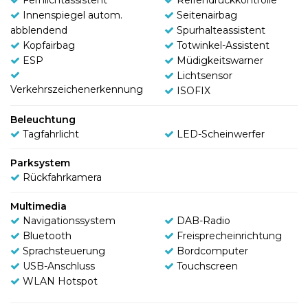
Innenspiegel autom.
Seitenairbag
abblendend
Spurhalteassistent
Kopfairbag
Totwinkel-Assistent
ESP
Müdigkeitswarner
Lichtsensor
Verkehrszeichenerkennung
ISOFIX
Beleuchtung
Tagfahrlicht
LED-Scheinwerfer
Parksystem
Rückfahrkamera
Multimedia
Navigationssystem
DAB-Radio
Bluetooth
Freisprecheinrichtung
Sprachsteuerung
Bordcomputer
USB-Anschluss
Touchscreen
WLAN Hotspot