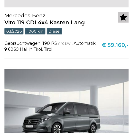
Mercedes-Benz
Vito 119 CDI 4x4 Kasten Lang
03/2026
1.000 km
Diesel
Gebrauchtwagen
,
190 PS
,
Automatik
(140 KW)
€ 59.160,-
6060 Hall in Tirol
,
Tirol