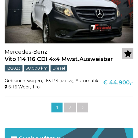
Mercedes-Benz
Vito 114 116 CDI 4x4 Mwst.Ausweisbar
12/2023
38.000 km
Diesel
Gebrauchtwagen
,
163 PS
,
Automatik
(120 KW)
€ 44.900,-
6116 Weer
,
Tirol
1
2