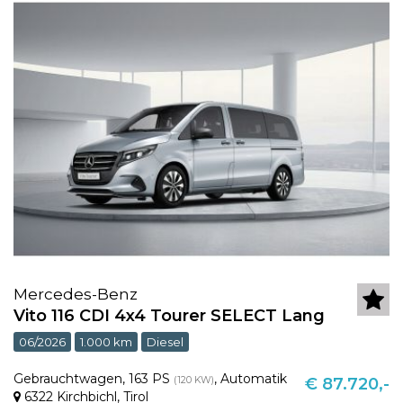
Mercedes-Benz
Vito 116 CDI 4x4 Tourer SELECT Lang
06/2026
1.000 km
Diesel
Gebrauchtwagen
,
163 PS
,
Automatik
(120 KW)
€ 87.720,-
6322 Kirchbichl
,
Tirol