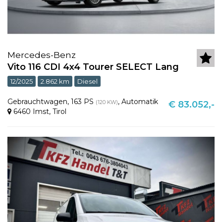
Mercedes-Benz
Vito 116 CDI 4x4 Tourer SELECT Lang
12/2025
2.862 km
Diesel
Gebrauchtwagen
,
163 PS
,
Automatik
(120 KW)
€ 83.052,-
6460 Imst
,
Tirol