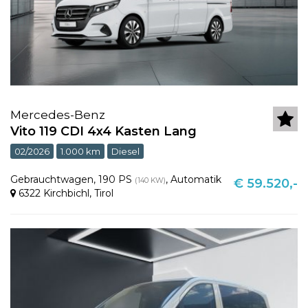
Mercedes-Benz
Vito 119 CDI 4x4 Kasten Lang
02/2026
1.000 km
Diesel
Gebrauchtwagen
,
190 PS
,
Automatik
(140 KW)
€ 59.520,-
6322 Kirchbichl
,
Tirol