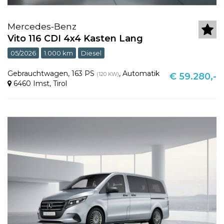
Mercedes-Benz
Vito 116 CDI 4x4 Kasten Lang
05/2026
1.000 km
Diesel
Gebrauchtwagen
,
163 PS
,
Automatik
(120 KW)
€ 59.280,-
6460 Imst
,
Tirol