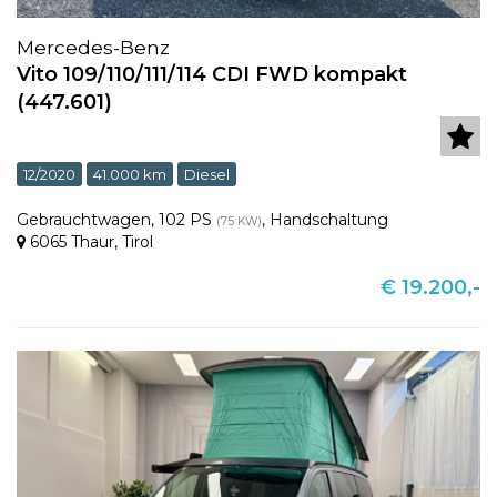
Mercedes-Benz
Vito 109/110/111/114 CDI FWD kompakt
(447.601)
12/2020
41.000 km
Diesel
Gebrauchtwagen
,
102 PS
,
Handschaltung
(75 KW)
6065 Thaur
,
Tirol
€ 19.200,-