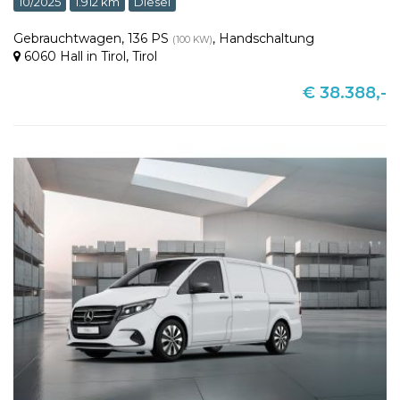
10/2025
1.912 km
Diesel
Gebrauchtwagen
,
136 PS
,
Handschaltung
(100 KW)
6060 Hall in Tirol
,
Tirol
€ 38.388,-