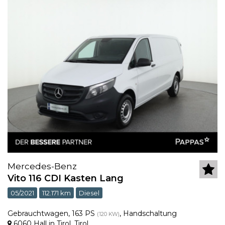
Mercedes-Benz
Vito 116 CDI Kasten Lang
05/2021
112.171 km
Diesel
Gebrauchtwagen
,
163 PS
,
Handschaltung
(120 KW)
6060 Hall in Tirol
,
Tirol