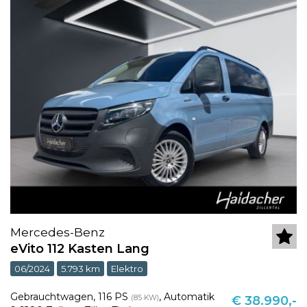
Mercedes-Benz
eVito 112 Kasten Lang
06/2024
5.793 km
Elektro
Gebrauchtwagen
,
116 PS
,
Automatik
(85 KW)
€ 38.990,-