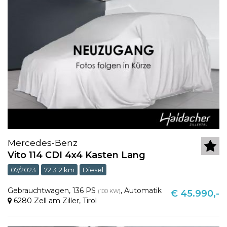
Mercedes-Benz
Vito 114 CDI 4x4 Kasten Lang
07/2023
72.312 km
Diesel
Gebrauchtwagen
,
136 PS
,
Automatik
(100 KW)
€ 45.990,-
6280 Zell am Ziller
,
Tirol