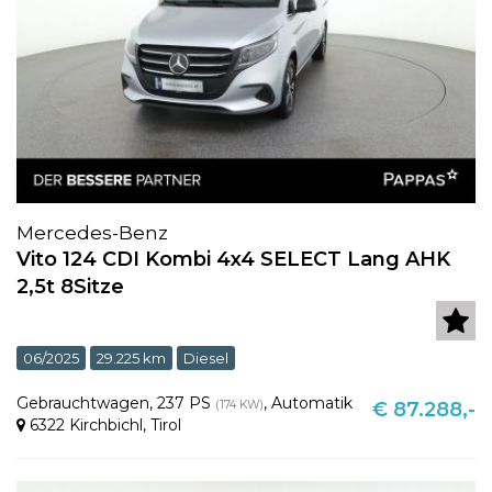
Mercedes-Benz
Vito 124 CDI Kombi 4x4 SELECT Lang AHK
2,5t 8Sitze
06/2025
29.225 km
Diesel
Gebrauchtwagen
,
237 PS
,
Automatik
(174 KW)
€ 87.288,-
6322 Kirchbichl
,
Tirol