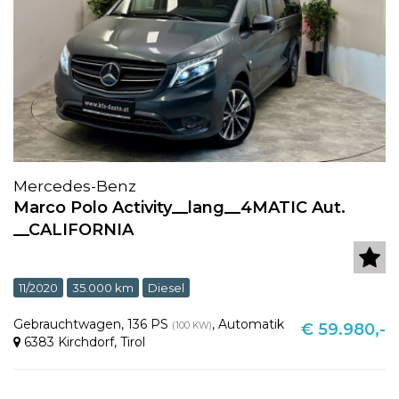
Mercedes-Benz
Marco Polo Activity__lang__4MATIC Aut.
__CALIFORNIA
11/2020
35.000 km
Diesel
Gebrauchtwagen
,
136 PS
,
Automatik
(100 KW)
€ 59.980,-
6383 Kirchdorf
,
Tirol