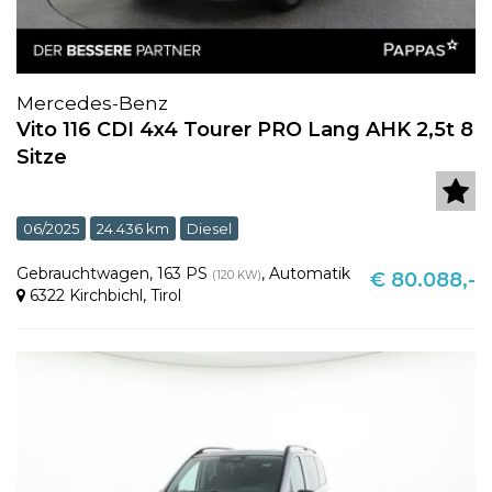
Mercedes-Benz
Vito 116 CDI 4x4 Tourer PRO Lang AHK 2,5t 8
Sitze
06/2025
24.436 km
Diesel
Gebrauchtwagen
,
163 PS
,
Automatik
(120 KW)
€ 80.088,-
6322 Kirchbichl
,
Tirol