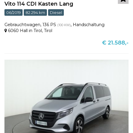
Vito 114 CDI Kasten Lang
06/2019
82.294 km
Diesel
Gebrauchtwagen
,
136 PS
,
Handschaltung
(100 KW)
6060 Hall in Tirol
,
Tirol
€ 21.588,-