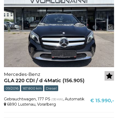
Mercedes-Benz
GLA 220 CDI / d 4Matic (156.905)
09/2016
167.800 km
Diesel
Gebrauchtwagen
,
177 PS
,
Automatik
(130 KW)
€ 15.990,-
6890 Lustenau
,
Vorarlberg