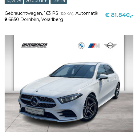
10/2025
20.000 km
Diesel
Gebrauchtwagen
,
163 PS
,
Automatik
(120 KW)
€ 81.840,-
6850 Dornbirn
,
Vorarlberg