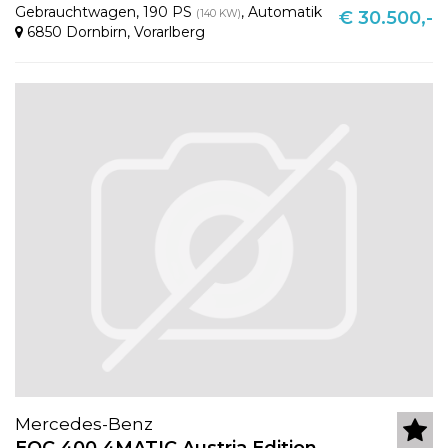
Gebrauchtwagen
,
190 PS
,
Automatik
(140 KW)
€ 30.500,-
6850 Dornbirn
,
Vorarlberg
Mercedes-Benz
EQC 400 4MATIC Austria Edition