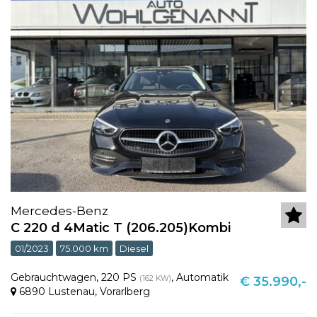
Mercedes-Benz
C 220 d 4Matic T (206.205)Kombi
01/2023
75.000 km
Diesel
Gebrauchtwagen
,
220 PS
,
Automatik
(162 KW)
€ 35.990,-
6890 Lustenau
,
Vorarlberg