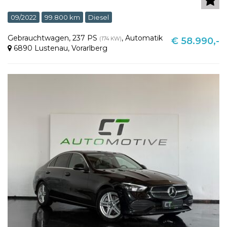
09/2022
99.800 km
Diesel
Gebrauchtwagen
,
237 PS
,
Automatik
(174 KW)
€ 58.990,-
6890 Lustenau
,
Vorarlberg