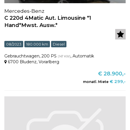
Mercedes-Benz
C 220d 4Matic Aut. Limousine *1
Hand*Mwst. Ausw.*
08/2023
180.000 km
Diesel
Gebrauchtwagen
,
200 PS
,
Automatik
(147 KW)
6700 Bludenz
,
Vorarlberg
€ 28.900,-
€ 299,-
monatl. Miete