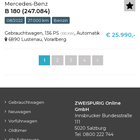
Mercedes-Benz
B 180 (247.084)
08/2022
27.000 km
Benzin
Gebrauchtwagen
,
136 PS
,
Automatik
(100 KW)
€ 25.990,-
6890 Lustenau
,
Vorarlberg
1
2
3
4
Gebrauchtwagen
ZWEISPURIG Online
GmbH
Neuwagen
Innsbrucker Bundesstraße
Vorführwagen
111
5020 Salzburg
Oldtimer
Tel. 0800 222 744
Alle Fahrzeuge