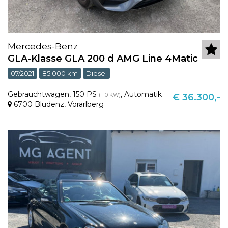
Mercedes-Benz
GLA-Klasse GLA 200 d AMG Line 4Matic
07/2021
85.000 km
Diesel
Gebrauchtwagen
,
150 PS
,
Automatik
(110 KW)
€ 36.300,-
6700 Bludenz
,
Vorarlberg