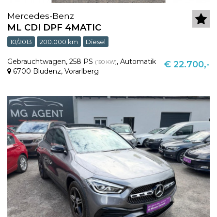
Mercedes-Benz
ML CDI DPF 4MATIC
10/2013
200.000 km
Diesel
Gebrauchtwagen
,
258 PS
,
Automatik
(190 KW)
€ 22.700,-
6700 Bludenz
,
Vorarlberg