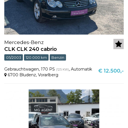
Mercedes-Benz
CLK CLK 240 cabrio
05/2003
120.000 km
Benzin
Gebrauchtwagen
,
170 PS
,
Automatik
(125 KW)
€ 12.500,-
6700 Bludenz
,
Vorarlberg