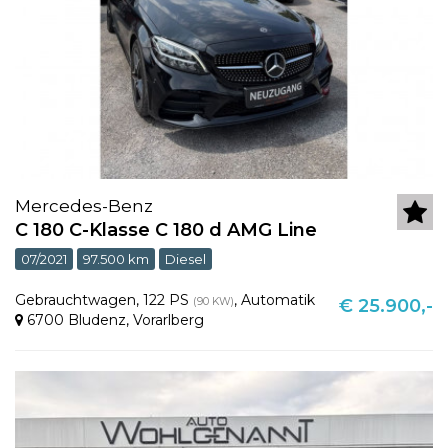
Mercedes-Benz
C 180 C-Klasse C 180 d AMG Line
07/2021
97.500 km
Diesel
Gebrauchtwagen
,
122 PS
,
Automatik
(90 KW)
€ 25.900,-
6700 Bludenz
,
Vorarlberg