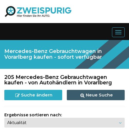
Togg
navig
Mercedes-Benz Gebrauchtwagen in
Vorarlberg kaufen - sofort verfügbar
205 Mercedes-Benz Gebrauchtwagen
kaufen - von Autohändlern in Vorarlberg
Suche ändern
Neue Suche
Ergebnisse sortieren nach: