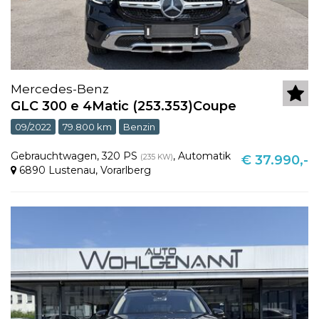
Mercedes-Benz
GLC 300 e 4Matic (253.353)Coupe
09/2022
79.800 km
Benzin
Gebrauchtwagen
,
320 PS
,
Automatik
(235 KW)
€ 37.990,-
6890 Lustenau
,
Vorarlberg