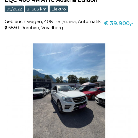
05/2022
31.683 km
Elektro
Gebrauchtwagen
,
408 PS
,
Automatik
(300 KW)
€ 39.900,-
6850 Dornbirn
,
Vorarlberg