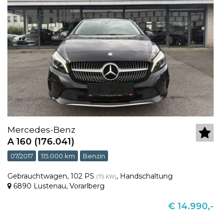
Mercedes-Benz
A 160 (176.041)
07/2017
115.000 km
Benzin
Gebrauchtwagen
,
102 PS
,
Handschaltung
(75 KW)
6890 Lustenau
,
Vorarlberg
€ 14.990,-