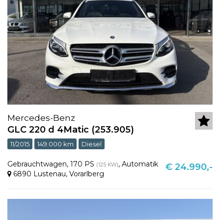
Mercedes-Benz
GLC 220 d 4Matic (253.905)
11/2015
149.000 km
Diesel
Gebrauchtwagen
,
170 PS
,
Automatik
(125 KW)
€ 24.990,-
6890 Lustenau
,
Vorarlberg