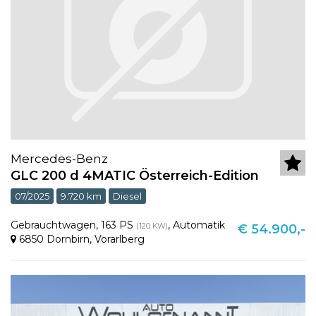
Mercedes-Benz
GLC 200 d 4MATIC Österreich-Edition
07/2025
9.720 km
Diesel
Gebrauchtwagen
,
163 PS
,
Automatik
(120 KW)
€ 54.900,-
6850 Dornbirn
,
Vorarlberg