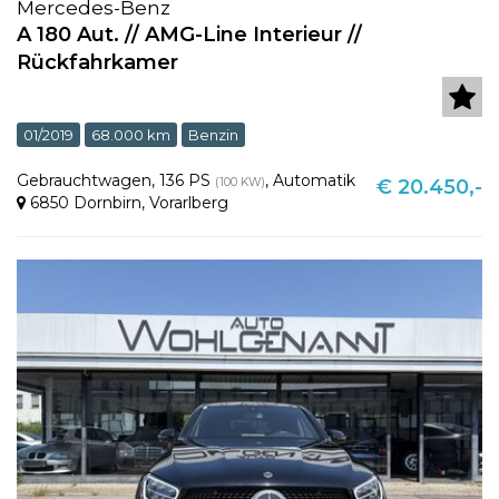
Mercedes-Benz
A 180 Aut. // AMG-Line Interieur //
Rückfahrkamer
01/2019
68.000 km
Benzin
Gebrauchtwagen
,
136 PS
,
Automatik
(100 KW)
€ 20.450,-
6850 Dornbirn
,
Vorarlberg