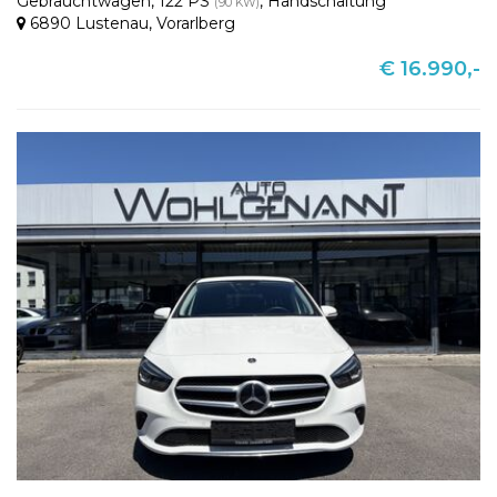
Gebrauchtwagen
,
122 PS
,
Handschaltung
(90 KW)
6890 Lustenau
,
Vorarlberg
€ 16.990,-