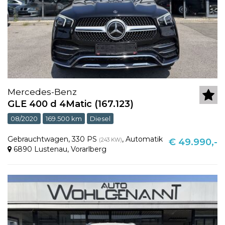
Mercedes-Benz
GLE 400 d 4Matic (167.123)
08/2020
169.500 km
Diesel
Gebrauchtwagen
,
330 PS
,
Automatik
(243 KW)
€ 49.990,-
6890 Lustenau
,
Vorarlberg