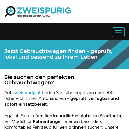
Togg
navig
Jetzt Gebrauchtwagen finden - geprüft,
lokal und passend zu Ihrem Leben
Sie suchen den perfekten
Gebrauchtwagen?
Auf
zweispurig.at
finden Sie Fahrzeuge von über 900
österreichischen Autohändlern –
geprüft, verfügbar und
sofort einsatzbereit
.
Egal ob Sie ein
familienfreundliches Auto
, ein
Stadtauto
,
ein Modell für
Fahranfänger
oder ein besonders
komfortables Fahrzeug für
Senior:innen
suchen: Unsere