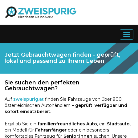
Togg
navig
Jetzt Gebrauchtwagen finden - geprüft,
lokal und passend zu Ihrem Leben
Sie suchen den perfekten
Gebrauchtwagen?
Auf
zweispurig.at
finden Sie Fahrzeuge von über 900
österreichischen Autohändlern –
geprüft, verfügbar und
sofort einsatzbereit
.
Egal ob Sie ein
familienfreundliches Auto
, ein
Stadtauto
,
ein Modell für
Fahranfänger
oder ein besonders
komfortables Fahrzeug für
Senior:innen
suchen: Unsere