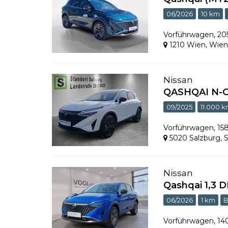
06/2026
10 km
Vorführwagen
,
20
1210 Wien
,
Wie
Nissan
QASHQAI N-C
09/2025
11.000 
Vorführwagen
,
15
5020 Salzburg
,
S
Nissan
Qashqai 1,3 
06/2026
1 km
B
Vorführwagen
,
14