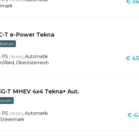
(116 KW)
€ 36
ermark
VC-T e-Power Tekna
Benzin
8 PS
,
Automatik
(116 KW)
€ 45
m/Ried
,
Oberösterreich
DIG-T MHEV 4x4 Tekna+ Aut.
Benzin
8 PS
,
Automatik
(116 KW)
€ 42
,
Steiermark