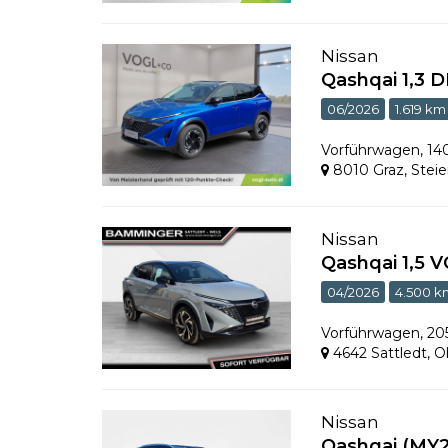
Nissan
Qashqai 1,3 
06/2026
1.619 km
Vorführwagen
,
14
8010 Graz
,
Stei
Nissan
Qashqai 1,5
04/2026
4.500 k
Vorführwagen
,
20
4642 Sattledt
,
O
Nissan
Qashqai (MY2