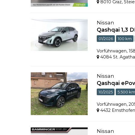
8010 Graz
,
Stei
Nissan
Qashqai 1,3 
01/2026
100 km
Vorführwagen
,
15
4084 St. Agath
Nissan
Qashqai ePowe
10/2025
5.500 k
Vorführwagen
,
20
4432 Ernsthofe
Nissan