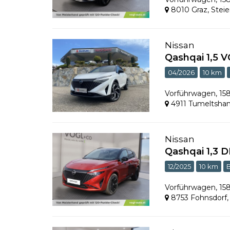
8010 Graz
,
Stei
Nissan
Qashqai 1,5 
04/2026
10 km
Vorführwagen
,
15
4911 Tumeltsha
Nissan
Qashqai 1,3 
12/2025
10 km
Vorführwagen
,
15
8753 Fohnsdorf