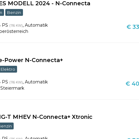
ES MODELL 2024 - N-Connecta
m
Benzin
8 PS
,
Automatik
(116 KW)
€ 33
berösterreich
 e-Power N-Connecta+
Elektro
8 PS
,
Automatik
(116 KW)
€ 40
,
Steiermark
DIG-T MHEV N-Connecta+ Xtronic
Benzin
8 PS
,
Automatik