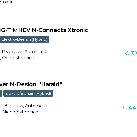
ermark
DIG-T MHEV N-Connecta Xtronic
Elektro/Benzin (Hybrid)
8 PS
,
Automatik
(116 KW)
€ 32
a
,
Oberösterreich
r N-Design ''Harald''
m
Elektro/Benzin (Hybrid)
5 PS
,
Automatik
(151 KW)
€ 44
n
,
Niederösterreich