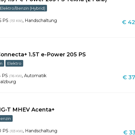
Elektro/Benzin (Hybrid)
5 PS
,
Handschaltung
(151 KW)
€ 42
n
onnecta+ 1.5T e-Power 205 PS
km
Elektro
8 PS
,
Automatik
(116 KW)
€ 37
alzburg
DIG-T MHEV Acenta+
enzin
0 PS
,
Handschaltung
(103 KW)
€ 33