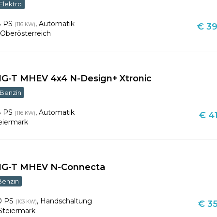
Elektro
8 PS
,
Automatik
(116 KW)
€ 39
,
Oberösterreich
DIG-T MHEV 4x4 N-Design+ Xtronic
Benzin
8 PS
,
Automatik
(116 KW)
€ 41
eiermark
DIG-T MHEV N-Connecta
Benzin
0 PS
,
Handschaltung
(103 KW)
€ 35
Steiermark