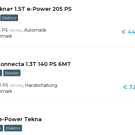
kna+ 1.5T e-Power 205 PS
Elektro
8 PS
,
Automatik
(116 KW)
€ 44
ermark
onnecta 1.3T 140 PS 6MT
m
Benzin
0 PS
,
Handschaltung
(103 KW)
€ 32
ermark
 e-Power Tekna
m
Elektro