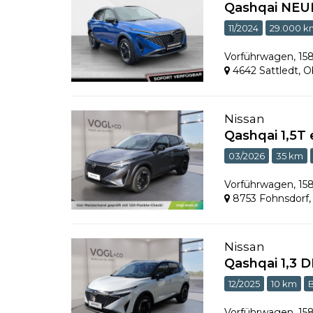
Qashqai NEU
11/2024
29.000 k
Vorführwagen
,
15
4642 Sattledt
,
O
Nissan
Qashqai 1,5T
03/2026
35 km
Vorführwagen
,
15
8753 Fohnsdorf
Nissan
Qashqai 1,3 
12/2025
10 km
Vorführwagen
,
15