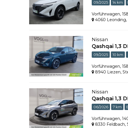
09/2025
14 km
Vorführwagen
,
15
4060 Leonding
Nissan
Qashqai 1,3 
09/2025
10 km
Vorführwagen
,
15
8940 Liezen
,
St
Nissan
Qashqai 1,3 
06/2026
7 km
Vorführwagen
,
14
8330 Feldbach
,