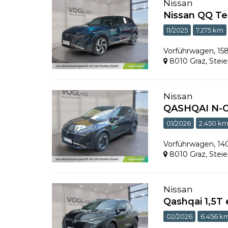
Nissan
Nissan QQ Te
11/2025
7.275 km
Vorführwagen
,
15
8010 Graz
,
Stei
Nissan
QASHQAI N-C
01/2026
2.450 k
Vorführwagen
,
14
8010 Graz
,
Stei
Nissan
Qashqai 1,5T
02/2026
6.456 k