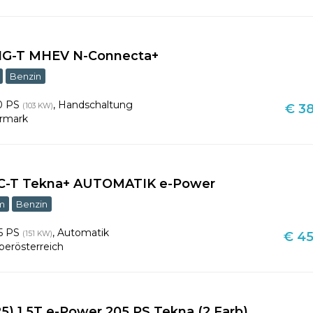
DIG-T MHEV N-Connecta+
Benzin
0 PS
,
Handschaltung
(103 KW)
€ 38
ermark
 VC-T Tekna+ AUTOMATIK e-Power
m
Benzin
5 PS
,
Automatik
(151 KW)
€ 45
berösterreich
5) 1.5T e-Power 205 PS Tekna (2 Farb)