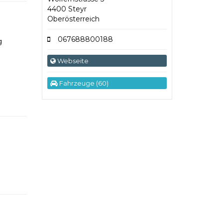
4400 Steyr
Oberösterreich
067688800188
g
Webseite
Fahrzeuge (60)