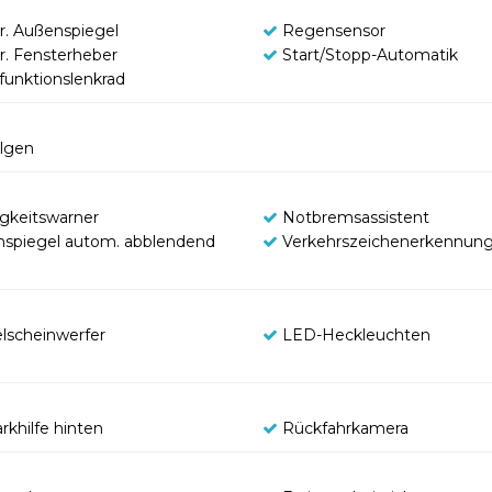
tr. Außenspiegel
Regensensor
tr. Fensterheber
Start/Stopp-Automatik
ifunktionslenkrad
elgen
gkeitswarner
Notbremsassistent
nspiegel autom. abblendend
Verkehrszeichenerkennun
lscheinwerfer
LED-Heckleuchten
rkhilfe hinten
Rückfahrkamera