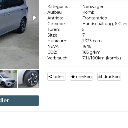
Kategorie:
Neuwagen
Aufbau:
Kombi
Antrieb:
Frontantrieb
Getriebe:
Handschaltung, 6 Gan
Türen:
5
Sitze:
7
Hubraum:
1.333 ccm
NoVA:
15 %
CO2:
166 g/km
Verbrauch:
7,1 l/100km (komb.)
teilen
merken
drucken
dler