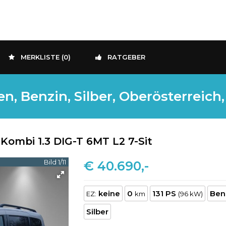
MERKLISTE (
0
)
RATGEBER
 Benzin, Silber, Oberösterreich,
ombi 1.3 DIG-T 6MT L2 7-Sit
Bild 1/11
€ 40.690,-
keine
0
131 PS
Ben
EZ:
km
(96 kW)
Silber