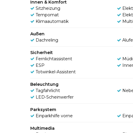
Innen & Komfort
Sitzheizung
Elek
Tempomat
Elek
Klimaautomatik
Mult
Außen
Dachreling
Aluf
Sicherheit
Fernlichtassistent
Müdi
ESP
Inne
Totwinkel-Assistent
Beleuchtung
Tagfahrlicht
Nebe
LED-Scheinwerfer
Parksystem
Einparkhilfe vorne
Einpa
Multimedia