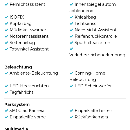
Fernlichtassistent
Innenspiegel autom.
abblendend
ISOFIX
Knieairbag
Kopfairbag
Lichtsensor
Müdigkeitswarner
Nachtsicht-Assistent
Notbremsassistent
Reifendruckkontrolle
Seitenairbag
Spurhalteassistent
Totwinkel-Assistent
Verkehrszeichenerkennung
Beleuchtung
Ambiente-Beleuchtung
Coming-Home
Beleuchtung
LED-Heckleuchten
LED-Scheinwerfer
Tagfahrlicht
Parksystem
360 Grad Kamera
Einparkhilfe hinten
Einparkhilfe vorne
Rückfahrkamera
Multimedia