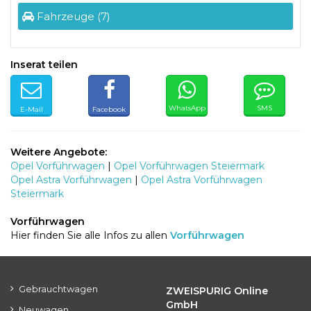
Fahrzeuge (7)
Inserat teilen
WhatsApp
SMS
E-Mail
Facebook
Weitere Angebote:
Opel Vorführwagen
|
Opel Vorführwagen Steiermark
Opel Astra Vorführwagen
|
Opel Astra Vorführwagen
Steiermark
Vorführwagen
Hier finden Sie alle Infos zu allen
Vorführwagen
Gebrauchtwagen
ZWEISPURIG Online
GmbH
Neuwagen