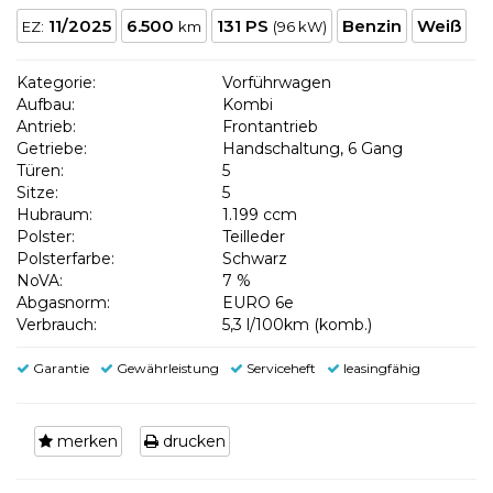
11/2025
6.500
131 PS
Benzin
Weiß
EZ:
km
(96 kW)
Kategorie:
Vorführwagen
Aufbau:
Kombi
Antrieb:
Frontantrieb
Getriebe:
Handschaltung, 6 Gang
Türen:
5
Sitze:
5
Hubraum:
1.199 ccm
Polster:
Teilleder
Polsterfarbe:
Schwarz
NoVA:
7 %
Abgasnorm:
EURO 6e
Verbrauch:
5,3 l/100km (komb.)
Garantie
Gewährleistung
Serviceheft
leasingfähig
merken
drucken