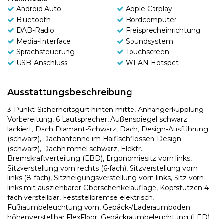
Android Auto
Apple Carplay
Bluetooth
Bordcomputer
DAB-Radio
Freisprecheinrichtung
Media-Interface
Soundsystem
Sprachsteuerung
Touchscreen
USB-Anschluss
WLAN Hotspot
Ausstattungsbeschreibung
3-Punkt-Sicherheitsgurt hinten mitte, Anhängerkupplung
Vorbereitung, 6 Lautsprecher, Außenspiegel schwarz
lackiert, Dach Diamant-Schwarz, Dach, Design-Ausführung
(schwarz), Dachantenne im Haifischflossen-Design
(schwarz), Dachhimmel schwarz, Elektr.
Bremskraftverteilung (EBD), Ergonomiesitz vorn links,
Sitzverstellung vorn rechts (6-fach), Sitzverstellung vorn
links (8-fach), Sitzneigungsverstellung vorn links, Sitz vorn
links mit ausziehbarer Oberschenkelauflage, Kopfstützen 4-
fach verstellbar, Feststellbremse elektrisch,
Fußraumbeleuchtung vorn, Gepäck-/Laderaumboden
höhenverstellbar FlexFloor, Gepäckraumbeleuchtung (LED),