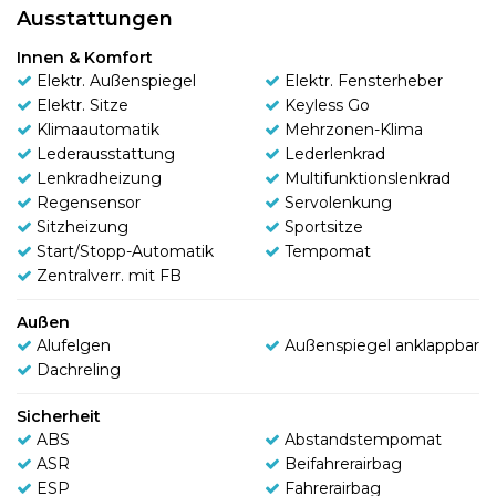
Ausstattungen
Innen & Komfort
Elektr. Außenspiegel
Elektr. Fensterheber
Elektr. Sitze
Keyless Go
Klimaautomatik
Mehrzonen-Klima
Lederausstattung
Lederlenkrad
Lenkradheizung
Multifunktionslenkrad
Regensensor
Servolenkung
Sitzheizung
Sportsitze
Start/Stopp-Automatik
Tempomat
Zentralverr. mit FB
Außen
Alufelgen
Außenspiegel anklappbar
Dachreling
Sicherheit
ABS
Abstandstempomat
ASR
Beifahrerairbag
ESP
Fahrerairbag